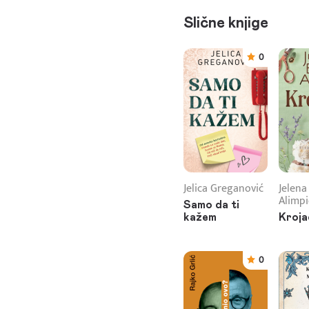
Slične knjige
0
Jelica Greganović
Jelena
Alimpi
Samo da ti
kažem
Kroja
0