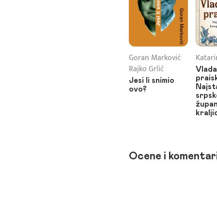
Goran Marković
Katari
Rajko Grlić
Vlada
prais
Jesi li snimio
Najst
ovo?
srpsk
župan
kralji
Ocene i komentar