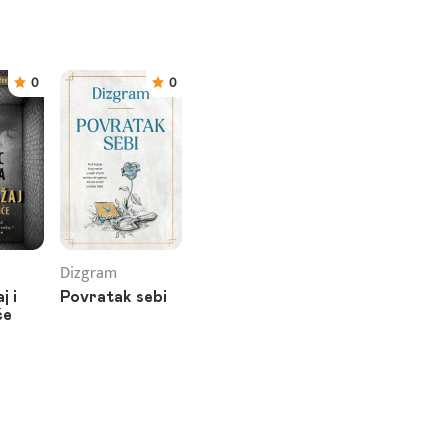
0
0
a
Dizgram
j i
Povratak sebi
če