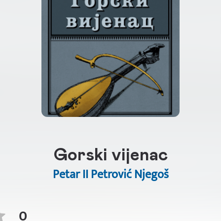
Gorski vijenac
Petar II Petrović Njegoš
0