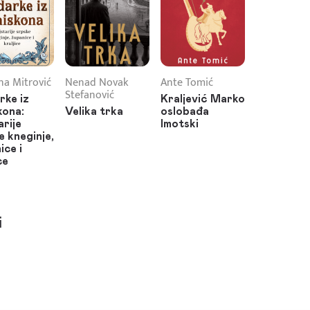
na Mitrović
Nenad Novak
Ante Tomić
Stefanović
rke iz
Kraljević Marko
kona:
Velika trka
oslobađa
arije
Imotski
e kneginje,
ice i
ce
i