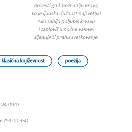
dovesti ga k poznaniju prava,
to je ljudska dužnost najsvetija!
Ako sablju poljubiš krvavu
i zaploviš u noćne valove,
sljeduje ti prahu svetkovanje.
klasična književnost
poezija
024-09-13
: 799.00 RSD