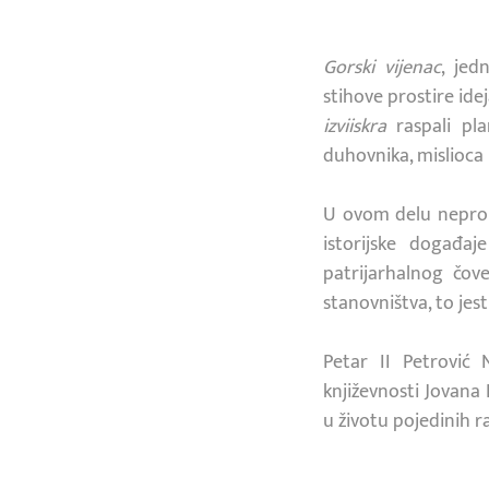
Gorski vijenac
, jed
stihove prostire ide
izviiskra
raspali pl
duhovnika, mislioca 
U ovom delu neprola
istorijske događa
patrijarhalnog čove
stanovništva, to jest
Petar II Petrović 
književnosti Jovana D
u životu pojedinih raz