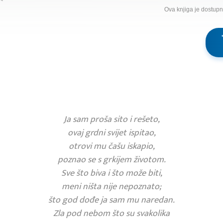
Ova knjiga je dostup
Ja sam proša sito i rešeto,
ovaj grdni svijet ispitao,
otrovi mu čašu iskapio,
poznao se s grkijem životom.
Sve što biva i što može biti,
meni ništa nije nepoznato;
što god dođe ja sam mu naredan.
Zla pod nebom što su svakolika