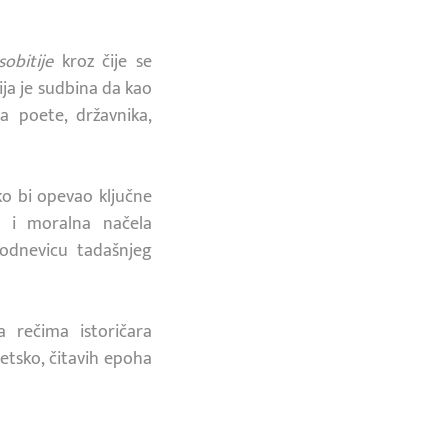
sobitije
kroz čije se
ija je sudbina da kao
a poete, državnika,
ko bi opevao ključne
a i moralna načela
kodnevicu tadašnjeg
a rečima istoričara
poetsko, čitavih epoha