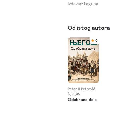
Izdavač: Laguna
Od istog autora
0
Petar II Petrović
Njegoš
Odabrana dela