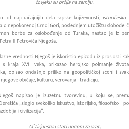
čovjeku su prćija na zemlju.
no od najznačajnijih dela srpske književnosti,
istoričesko 
ja o nepokorenoj Crnoj Gori, poslednjem utočištu slobode, č
amen borbe za oslobođenje od Turaka, nastao je iz per
Petra II Petrovića Njegoša.
zne vrednosti Njegoš je iskoristio epizodu iz prošlosti ka
je s kraja XVII veka, prikazao herojsko poimanje život
ka, opisao ondašnje prilike na geopolitičkoj sceni i sva
 njegove običaje, kulturu, verovanja i tradiciju.
Njegoš napisao je izuzetnu tvorevinu, u koju se, prem
eretića „sleglo svekoliko iskustvo, istorijsko, filosofsko i 
doblja i civilizacija“.
Al’ tirjanstvu stati nogom za vrat,