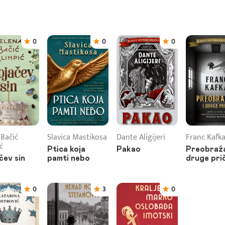
0
0
0
 Bačić
Slavica Mastikosa
Dante Aligijeri
Franc Kafk
ć
Ptica koja
Pakao
Preobraža
čev sin
pamti nebo
druge pri
0
3
0