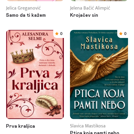
Jelica Greganović
Jelena Bačić Alimpić
Samo da ti kažem
Krojačev sin
0
0
Slavica Mastikosa
Prva kraljica
Ptica koja pamti nebo