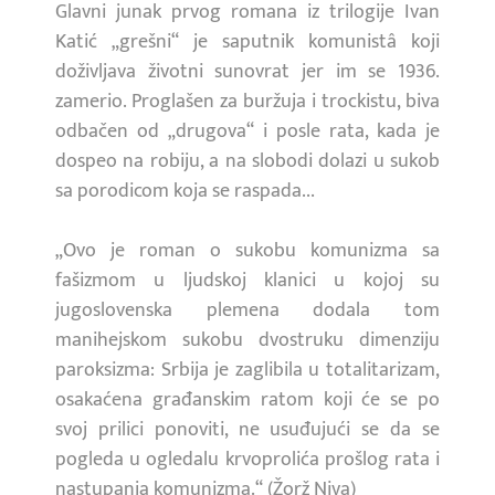
Glavni junak prvog romana iz trilogije Ivan
Katić „grešni“ je saputnik komunistâ koji
doživljava životni sunovrat jer im se 1936.
zamerio. Proglašen za buržuja i trockistu, biva
odbačen od „drugova“ i posle rata, kada je
dospeo na robiju, a na slobodi dolazi u sukob
sa porodicom koja se raspada...
„Ovo je roman o sukobu komunizma sa
fašizmom u ljudskoj klanici u kojoj su
jugoslovenska plemena dodala tom
manihejskom sukobu dvostruku dimenziju
paroksizma: Srbija je zaglibila u totalitarizam,
osakaćena građanskim ratom koji će se po
svoj prilici ponoviti, ne usuđujući se da se
pogleda u ogledalu krvoprolića prošlog rata i
nastupanja komunizma.“ (Žorž Niva)