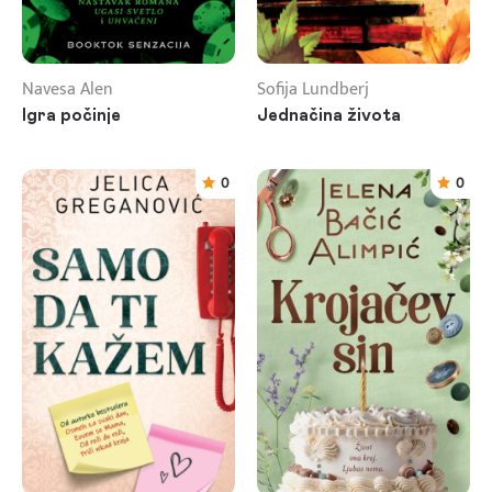
Navesa Alen
Sofija Lundberj
Igra počinje
Jednačina života
0
0