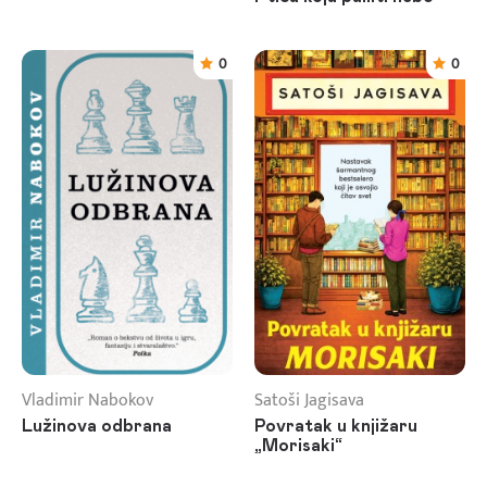
0
0
Vladimir Nabokov
Satoši Jagisava
Lužinova odbrana
Povratak u knjižaru
„Morisaki“