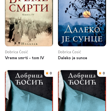
Dobrica Ćosić
Dobrica Ćosić
Vreme smrti - tom IV
Daleko je sunce
0
0