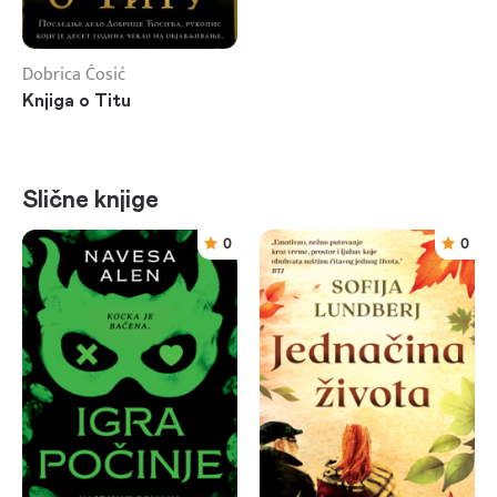
Dobrica Ćosić
Knjiga o Titu
Slične knjige
0
0