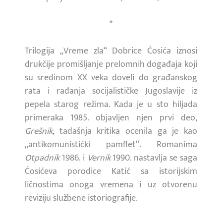
*
Trilogija „Vreme zla“ Dobrice Ćosića iznosi
drukčije promišljanje prelomnih događaja koji
su sredinom XX veka doveli do građanskog
rata i rađanja socijalističke Jugoslavije iz
pepela starog režima. Kada je u sto hiljada
primeraka 1985. objavljen njen prvi deo,
Grešnik
, tadašnja kritika ocenila ga je kao
„antikomunistički pamflet“. Romanima
Otpadnik
1986. i
Vernik
1990. nastavlja se saga
Ćosićeva porodice Katić sa istorijskim
ličnostima onoga vremena i uz otvorenu
reviziju službene istoriografije.