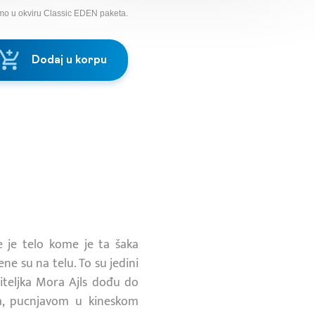
mo u okviru Classic EDEN paketa.
Dodaj u korpu
 je telo kome je ta šaka
ne su na telu. To su jedini
ažiteljka Mora Ajls dođu do
a, pucnjavom u kineskom