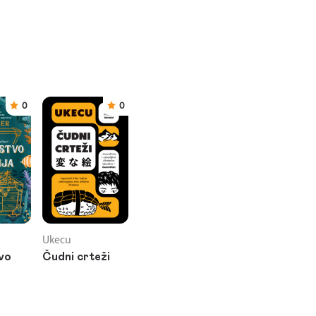
0
0
Ukecu
vo
Čudni crteži