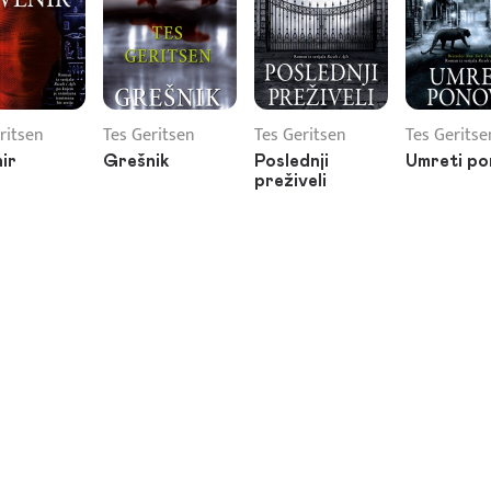
ritsen
Tes Geritsen
Tes Geritsen
Tes Geritse
ir
Grešnik
Poslednji
Umreti p
preživeli