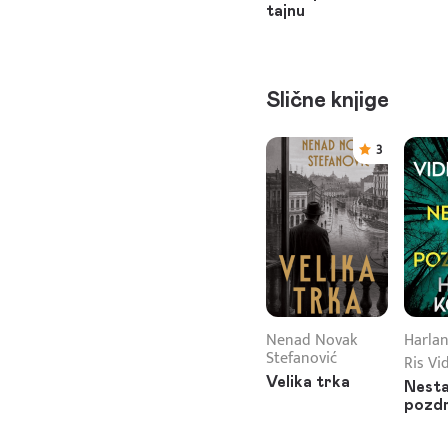
tajnu
Slične knjige
3
Nenad Novak
Harla
Stefanović
Ris Vi
Velika trka
Nesta
pozd