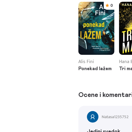
0
Alis Fini
Hana 
Ponekad lažem
Tri m
Ocene i komentar
Natasa1235752
Jedini svedok