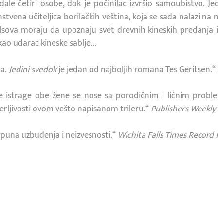
dale četiri osobe, dok je počinilac izvršio samoubistvo. 
nstvena učiteljica borilačkih veština, koja se sada nalazi na
 i Ajlsova moraju da upoznaju svet drevnih kineskih predanja
ao udarac kineske sablje...
ja.
Jedini svedok
je jedan od najboljih romana Tes Geritsen.“
e istrage obe žene se nose sa porodičnim i ličnim proble
verljivosti ovom vešto napisanom trileru.“
Publishers Weekly
 puna uzbuđenja i neizvesnosti.“
Wichita Falls Times Record