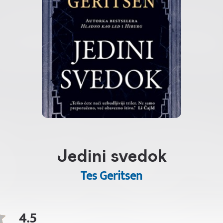
Jedini svedok
Tes Geritsen
4.5