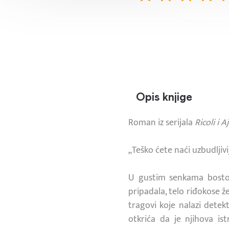
Opis knjige
Roman iz serijala
Ricoli i Aj
„Teško ćete naći uzbudljiv
U gustim senkama boston
pripadala, telo riđokose ž
tragovi koje nalazi detekt
otkrića da je njihova 