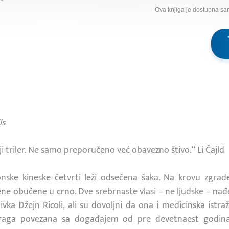
Ova knjiga je dostupna sa
ls
iji triler. Ne samo preporučeno već obavezno štivo.“ Li Čajld
ske kineske četvrti leži odsečena šaka. Na krovu zgrade
ene obučene u crno. Dve srebrnaste vlasi – ne ljudske – nađe
ivka Džejn Ricoli, ali su dovoljni da ona i medicinska istr
istraga povezana sa događajem od pre devetnaest godin