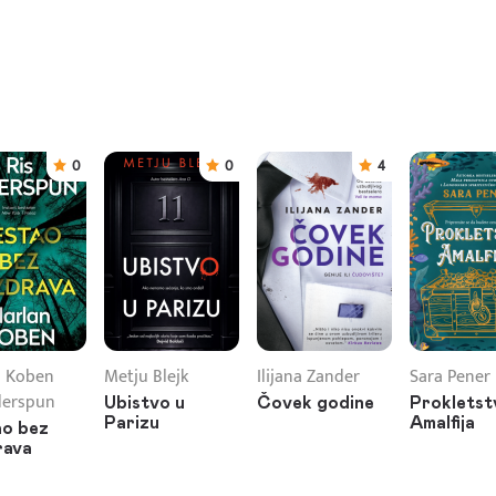
0
0
4
n Koben
Metju Blejk
Ilijana Zander
Sara Pener
derspun
Ubistvo u
Čovek godine
Prokletst
Parizu
Amalfija
o bez
rava