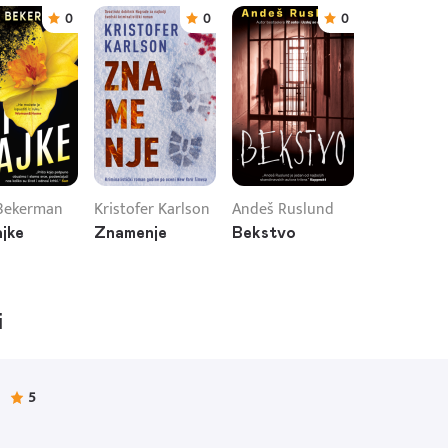
0
0
0
Bekerman
Kristofer Karlson
Andeš Ruslund
ajke
Znamenje
Bekstvo
i
5