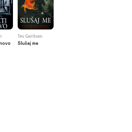
n
Tes Geritsen
onovo
Slušaj me