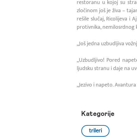
restoranu u kojoj su stra
zločinom još je živa – taja
rešile slučaj, Ricolijeva
protivnika, nemilosrdnog k
„Još jedna uzbudljiva vožn
„Uzbudljivo! Pored napet
ljudsku stranu i daje na u
„Jezivo i napeto. Avantura
Kategorije
trileri