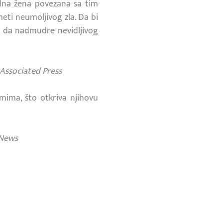
Jedna žena povezana sa tim
 meti neumoljivog zla. Da bi
 i da nadmudre nevidljivog
Associated Press
mima, što otkriva njihovu
 News