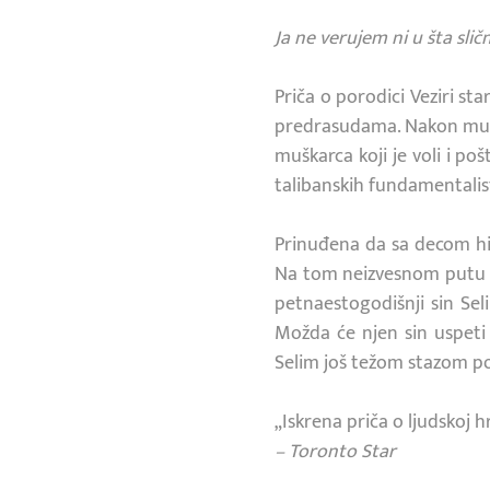
Ja ne verujem ni u šta slič
Priča o porodici Veziri st
predrasudama. Nakon muko
muškarca koji je voli i p
talibanskih fundamentalis
Prinuđena da sa decom hi
Na tom neizvesnom putu ko
petnaestogodišnji sin Seli
Možda će njen sin uspeti
Selim još težom stazom pol
„Iskrena priča o ljudskoj 
– Toronto Star