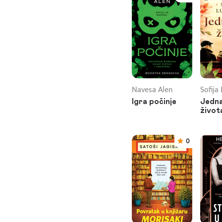
Navesa Alen
Sofija
Igra počinje
Jedna
život
0