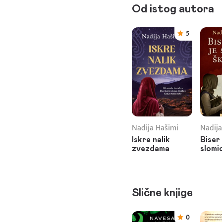
Od istog autora
5
Nadija Hašimi
Nadija
Iskre nalik
Biser 
zvezdama
slomi
Slične knjige
0