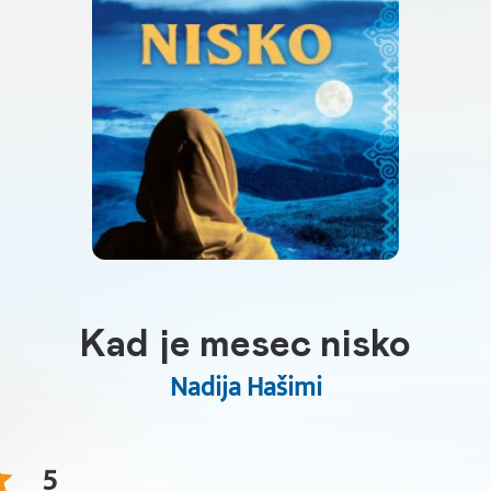
Kad je mesec nisko
Nadija Hašimi
5