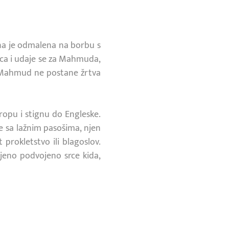
đena je odmalena na borbu s
ca i udaje se za Mahmuda,
ok Mahmud ne postane žrtva
opu i stignu do Engleske.
e sa lažnim pasošima, njen
 prokletstvo ili blagoslov.
jeno podvojeno srce kida,