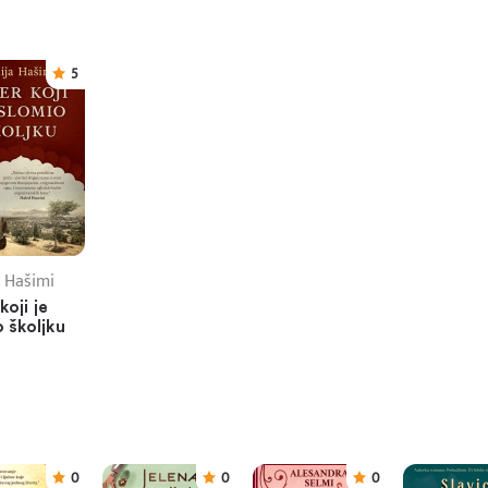
5
 Hašimi
koji je
o školjku
0
0
0