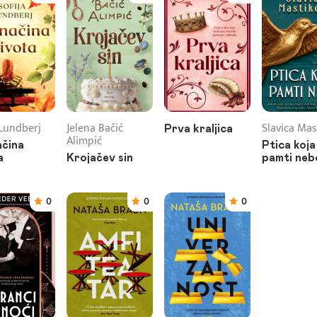
 Lundberj
Jelena Bačić
Slavica Mas
Prva kraljica
Alimpić
čina
Ptica koja
a
Krojačev sin
pamti neb
0
0
0