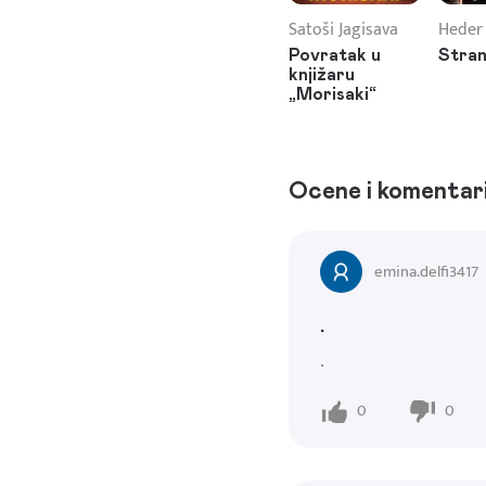
Satoši Jagisava
Heder
Povratak u
Stran
knjižaru
„Morisaki“
Ocene i komentar
emina.delfi3417
.
.
0
0