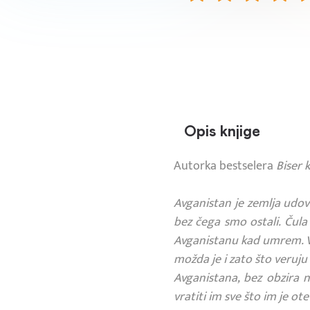
Opis knjige
Autorka bestselera
Biser k
Avganistan je zemlja udovi
bez čega smo ostali. Čul
Avganistanu kad umrem. Vra
možda je i zato što veruju
Avganistana, bez obzira n
vratiti im sve što im je ote