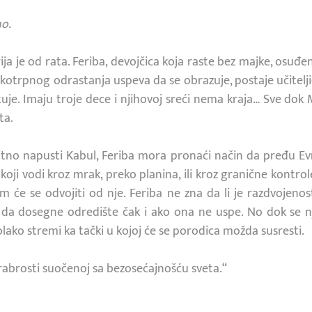
no.
arija je od rata. Feriba, devojčica koja raste bez majke, osu
trpnog odrastanja uspeva da se obrazuje, postaje učitelji
oštuje. Imaju troje dece i njihovoj sreći nema kraja… Sve d
ta.
tno napusti Kabul, Feriba mora pronaći način da pređu Evr
ji vodi kroz mrak, preko planina, ili kroz granične kontrol
m će se odvojiti od nje. Feriba ne zna da li je razdvojenost
 da dosegne odredište čak i ako ona ne uspe. No dok se n
ako stremi ka tački u kojoj će se porodica možda susresti.
hrabrosti suočenoj sa bezosećajnošću sveta.“