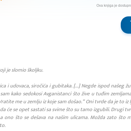
Ova knjiga je dostup
oji je slomio školjku
.
ca i udovaca, siročića i gubitaka. [...] Negde ispod našeg ž
a sam kako sedokosi Avganistanci što žive u tuđim zemljam
tite me u zemlju iz koje sam došao.“ Oni tvrde da je to iz 
 da će se opet sastati sa svime što su tamo izgubili. Drugi tv
a ono što se dešava na našim ulicama. Možda zato što mis
to.