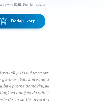
na u okviru EDEN Premium paketa
Dodaj u korpu
utosmeđeg tla nalazi se sve
a govore: „Sahranite me u
ljubavi prema domovini, ali
rdoglavo odbijaju da odu iz
le da će se tle otvoriti i