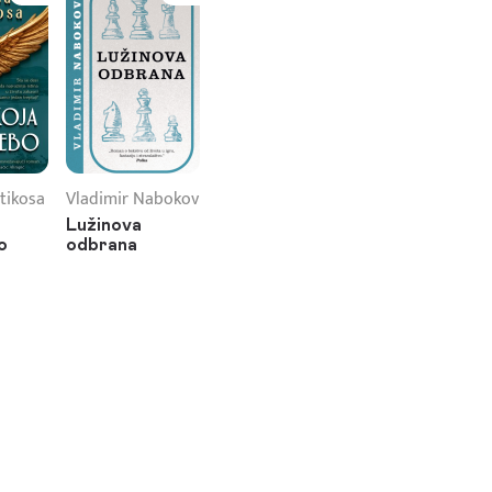
tikosa
Vladimir Nabokov
Lužinova
o
odbrana