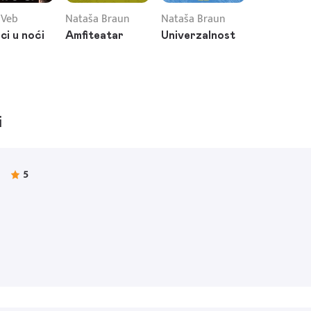
 Veb
Nataša Braun
Nataša Braun
ci u noći
Amfiteatar
Univerzalnost
i
5