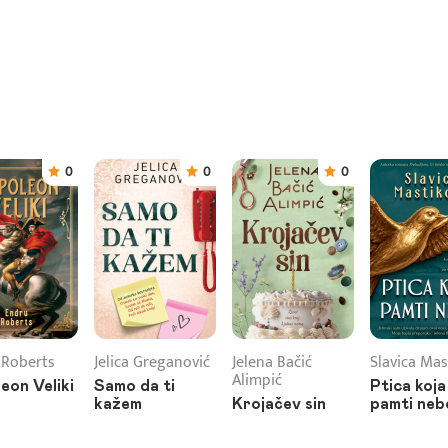
0
0
0
 Roberts
Jelica Greganović
Jelena Bačić
Slavica Mas
Alimpić
eon Veliki
Samo da ti
Ptica koja
kažem
Krojačev sin
pamti neb