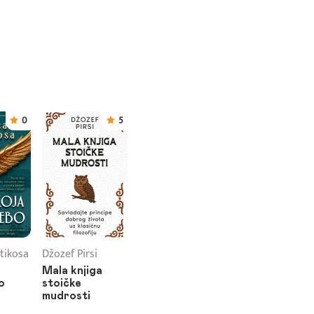
0
5
tikosa
Džozef Pirsi
Mala knjiga
o
stoičke
mudrosti