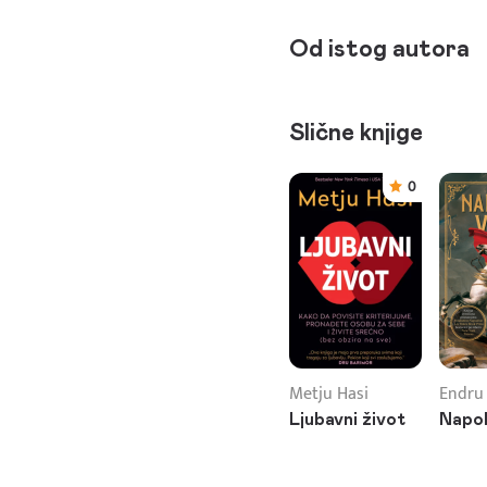
Od istog autora
Slične knjige
0
Metju Hasi
Endru
Ljubavni život
Napol