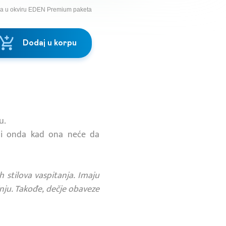
na u okviru EDEN Premium paketa
Dodaj u korpu
u.
ni onda kad ona neće da
h stilova vaspitanja. Imaju
inju. Takođe, dečje obaveze