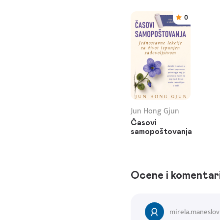
0
Jun Hong Gjun
Časovi
samopoštovanja
Ocene i komentar
mirela.maneslo