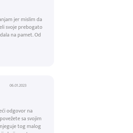
anjam jer mislim da
eli svoje prebogato
padala na pamet. Od
06.01.2023
ažeći odgovor na
e povežete sa svojim
 i njeguje tog malog