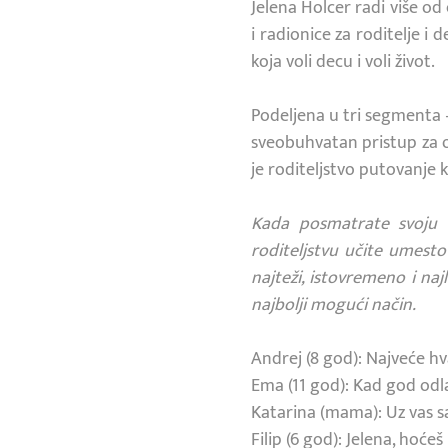
Jelena Holcer radi više o
i radionice za roditelje i
koja voli decu i voli život.
Podeljena u tri segmenta
sveobuhvatan pristup za ob
je roditeljstvo putovanje ko
Kada posmatrate svoju 
roditeljstvu učite umesto
najteži, istovremeno i naj
najbolji mogući način.
Andrej (8 god): Najveće h
Ema (11 god): Kad god od
Katarina (mama): Uz vas s
Filip (6 god): Jelena, hoć