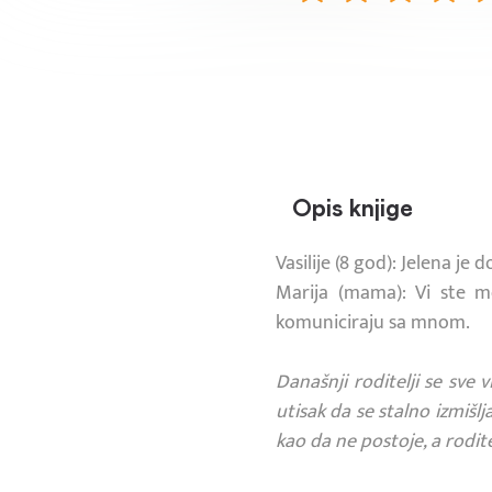
Opis knjige
Vasilije (8 god): Jelena j
Marija (mama): Vi ste 
komuniciraju sa mnom.
Današnji roditelji se sve 
utisak da se stalno izmišl
kao da ne postoje, a rodite