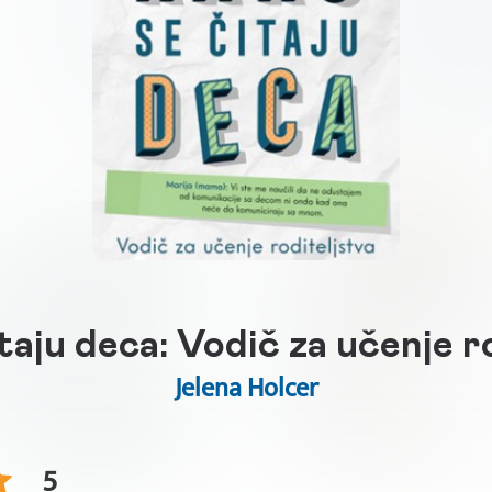
taju deca: Vodič za učenje r
Jelena Holcer
5