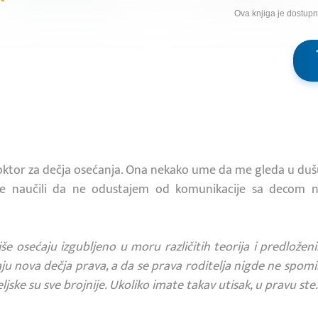
Ova knjiga je dostup
e doktor za dečja osećanja. Ona nekako ume da me gleda u duš
me naučili da ne odustajem od komunikacije sa decom 
više osećaju izgubljeno u moru različitih teorija i predloženi
jaju nova dečja prava, a da se prava roditelja nigde ne spom
ljske su sve brojnije. Ukoliko imate takav utisak, u pravu ste.