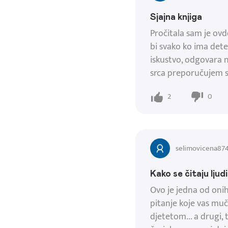
Sjajna knjiga
Pročitala sam je ovd
bi svako ko ima det
iskustvo, odgovara n
srca preporučujem s
2
0
selimovicena87
Kako se čitaju ljudi
Ovo je jedna od onih 
pitanje koje vas muči
djetetom... a drugi, 