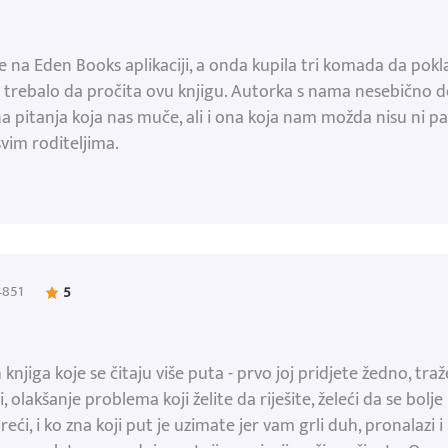
e na Eden Books aplikaciji, a onda kupila tri komada da pokl
e trebalo da pročita ovu knjigu. Autorka s nama nesebično d
a pitanja koja nas muče, ali i ona koja nam možda nisu ni 
vim roditeljima.
4851
5
knjiga koje se čitaju više puta - prvo joj pridjete žedno, tr
, olakšanje problema koji želite da riješite, želeći da se bolj
treći, i ko zna koji put je uzimate jer vam grli duh, pronalazi