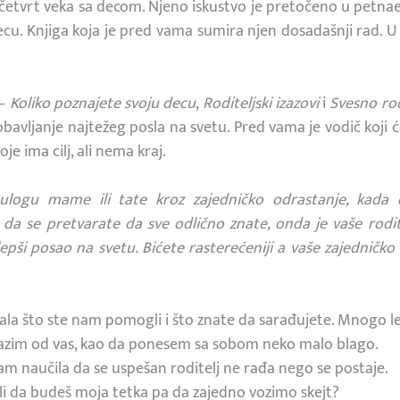
d četvrt veka sa decom. Njeno iskustvo je pretočeno u petnae
 decu. Knjiga koja je pred vama sumira njen dosadašnji rad. 
 –
Koliko poznajete svoju decu
,
Roditeljski izazovi
i
Svesno rod
avljanje najtežeg posla na svetu. Pred vama je vodič koji će
je ima cilj, ali nema kraj.
ulogu mame ili tate kroz zajedničko odrastanje, kada 
 da se pretvarate da sve odlično znate, onda je vaše rodit
lepši posao na svetu. Bićete rasterećeniji a vaše zajedničk
vala što ste nam pomogli i što znate da sarađujete. Mnogo 
lazim od vas, kao da ponesem sa sobom neko malo blago.
am naučila da se uspešan roditelj ne rađa nego se postaje.
eš li da budeš moja tetka pa da zajedno vozimo skejt?