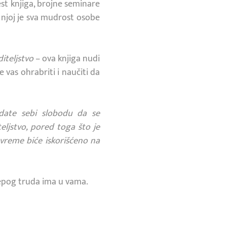
st knjiga, brojne seminare
U njoj je sva mudrost osobe
iteljstvo
– ova knjiga nudi
 vas ohrabriti i naučiti da
date sebi slobodu da se
eljstvo, pored toga što je
o vreme biće iskorišćeno na
lepog truda ima u vama.