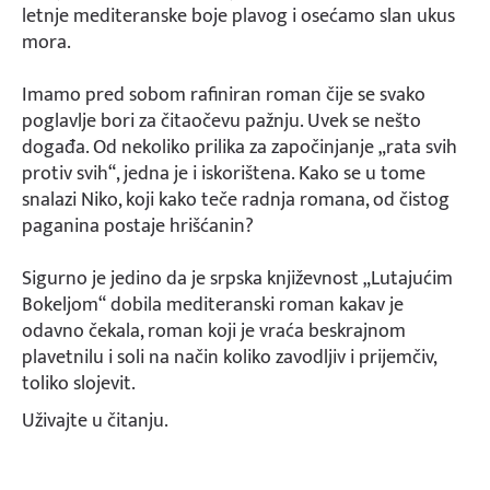
letnje mediteranske boje plavog i osećamo slan ukus
mora.
Imamo pred sobom rafiniran roman čije se svako
poglavlje bori za čitaočevu pažnju. Uvek se nešto
događa. Od nekoliko prilika za započinjanje „rata svih
protiv svih“, jedna je i iskorištena. Kako se u tome
snalazi Niko, koji kako teče radnja romana, od čistog
paganina postaje hrišćanin?
Sigurno je jedino da je srpska književnost „Lutajućim
Bokeljom“ dobila mediteranski roman kakav je
odavno čekala, roman koji je vraća beskrajnom
plavetnilu i soli na način koliko zavodljiv i prijemčiv,
toliko slojevit.
Uživajte u čitanju.