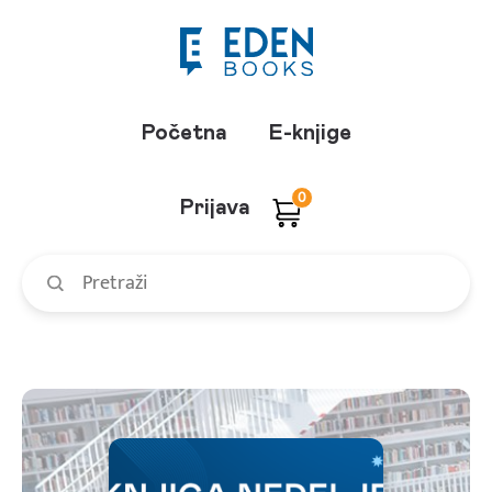
Početna
E-knjige
0
Prijava