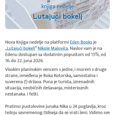
knjiga nedelje
Lutajući bokelj
Nova Knjiga nedelje na platformi
Eden Books
je
„
Lutajući bokelj
“
Nikole Malovića
. Naslov vam je na
Edenu dostupan sa dodatnim popustom od 15%, od
16. do 22. juna 2026.
Visokim planinskim vencem s jedne, i morem s druge
strane, omeđena je Boka Kotorska
,
samostalna i
suverena (!) država. Puna je turista, iznenadnih
situacija, neobičnih dešavanja, misterioznih
nestanaka. I fešti.
Pratimo pustolovine junaka Nika u 24 poglavlja, kroz
težnju savremenog Odiseja da se vrati ženi. Vidimo sve