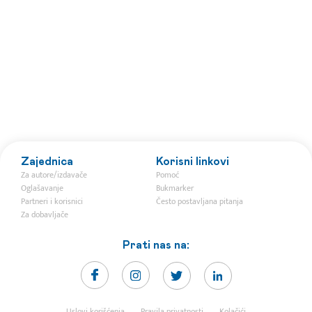
Zajednica
Korisni linkovi
Za autore/izdavače
Pomoć
Oglašavanje
Bukmarker
Partneri i korisnici
Često postavljana pitanja
Za dobavljače
Prati nas na:
Uslovi korišćenja
Pravila privatnosti
Kolačići