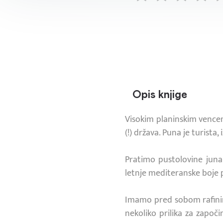
Opis knjige
Visokim planinskim vence
(!) država. Puna je turista
Pratimo pustolovine junak
letnje mediteranske boje 
Imamo pred sobom rafinira
nekoliko prilika za započi