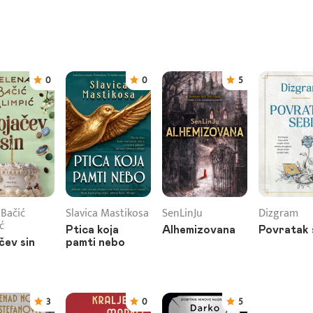
0
0
5
 Bačić
Slavica Mastikosa
SenLinJu
Dizgram
ć
Ptica koja
Alhemizovana
Povratak 
čev sin
pamti nebo
3
0
5