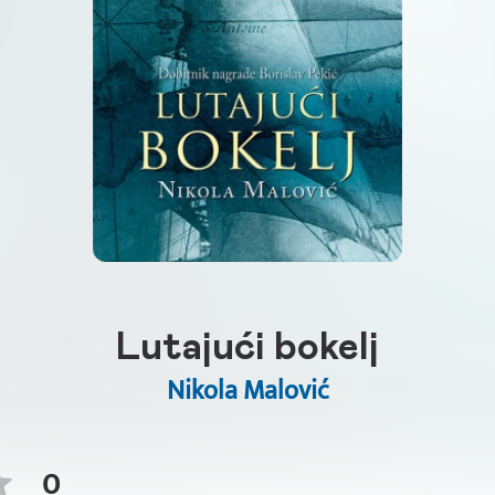
Lutajući bokelj
Nikola Malović
0