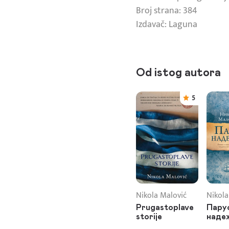
Broj strana: 384
Izdavač: Laguna
Od istog autora
5
Nikola Malović
Nikola
Prugastoplave
Пару
storije
наде