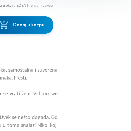
na u okviru EDEN Premium paketa
Dodaj u korpu
ska
,
samostalna i suverena
naka. I fešti.
 se vrati ženi. Vidimo sve
. Uvek se nešto događa. Od
e u tome snalazi Niko, koji