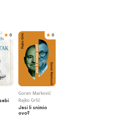
0
0
Goran Marković
Rajko Grlić
sebi
Jesi li snimio
ovo?