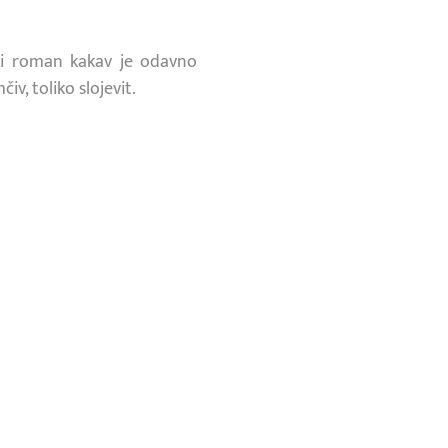
i roman kakav je odavno
iv, toliko slojevit.