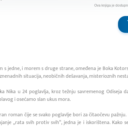
Ova knjiga je dostup
m s jedne, i morem s druge strane, omeđena je Boka Kotor
, iznenadnih situacija, neobičnih dešavanja, misterioznih nesta
a Nika u 24 poglavlja, kroz težnju savremenog Odiseja da
plavog i osećamo slan ukus mora.
n roman čije se svako poglavlje bori za čitaočevu pažnju
njanje „rata svih protiv svih“, jedna je i iskorištena. Kako s