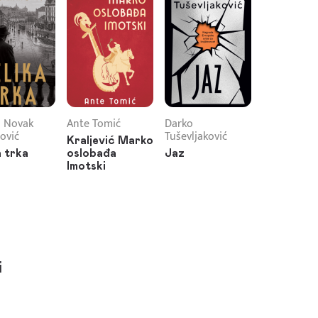
 Novak
Ante Tomić
Darko
ović
Tuševljaković
Kraljević Marko
a trka
oslobađa
Jaz
Imotski
i