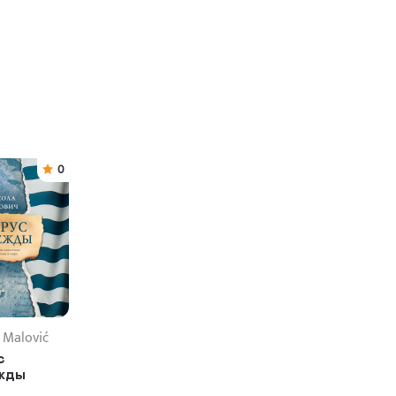
0
 Malović
с
жды