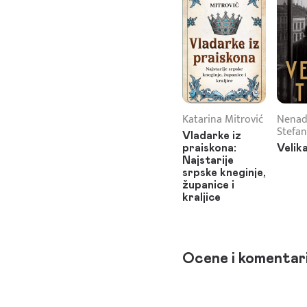
Katarina Mitrović
Nenad
Stefan
Vladarke iz
praiskona:
Velik
Najstarije
srpske kneginje,
županice i
kraljice
Ocene i komentar