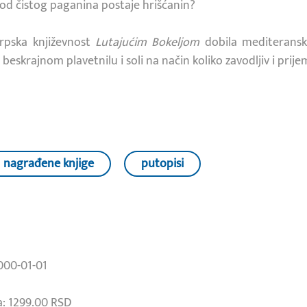
od čistog paganina postaje hrišćanin?
srpska književnost
Lutajućim Bokeljom
dobila mediteransk
beskrajnom plavetnilu i soli na način koliko zavodljiv i prijemč
nagrađene knjige
putopisi
000-01-01
: 1299.00 RSD