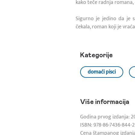
kako teče radnja romana, 
Sigurno je jedino da je 
čekala, roman koji je vraća 
Kategorije
domaći pisci
Više informacija
Godina prvog izdanja: 2
ISBN: 978-86-7436-844-2
Cena štampanog izdanja