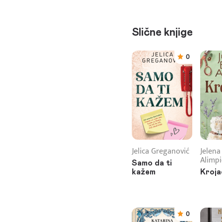
Slične knjige
0
Jelica Greganović
Jelena
Alimpi
Samo da ti
kažem
Kroja
0