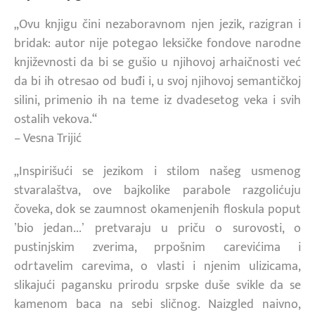
„Ovu knjigu čini nezaboravnom njen jezik, razigran i
bridak: autor nije potegao leksičke fondove narodne
književnosti da bi se gušio u njihovoj arhaičnosti već
da bi ih otresao od buđi i, u svoj njihovoj semantičkoj
silini, primenio ih na teme iz dvadesetog veka i svih
ostalih vekova.“
– Vesna Trijić
„Inspirišući se jezikom i stilom našeg usmenog
stvaralaštva, ove bajkolike parabole razgolićuju
čoveka, dok se zaumnost okamenjenih floskula poput
ʼbio jedan...ʼ pretvaraju u priču o surovosti, o
pustinjskim zverima, prpošnim carevićima i
odrtavelim carevima, o vlasti i njenim ulizicama,
slikajući pagansku prirodu srpske duše svikle da se
kamenom baca na sebi sličnog. Naizgled naivno,