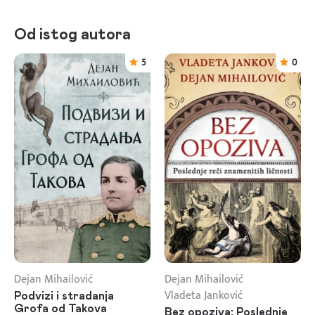
Od istog autora
5
0
Dejan Mihailović
Dejan Mihailović
Vladeta Janković
Podvizi i stradanja
Grofa od Takova
Bez opoziva: Poslednje