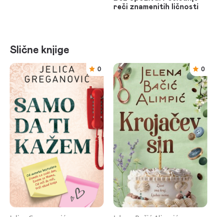
reči znamenitih ličnosti
Slične knjige
0
0