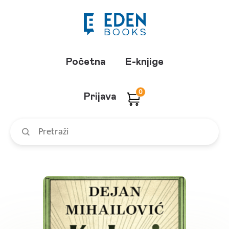
Početna
E-knjige
0
Prijava