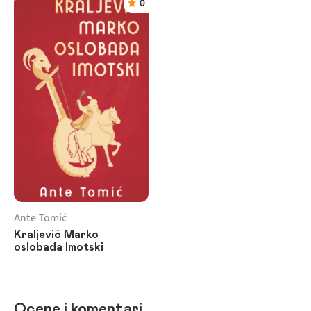
0
Ante Tomić
Kraljević Marko
oslobađa Imotski
Ocene i komentari