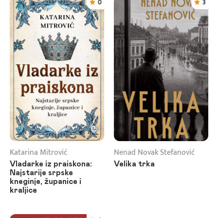
0
3
Katarina Mitrović
Nenad Novak Stefanović
Vladarke iz praiskona:
Velika trka
Najstarije srpske
kneginje, županice i
kraljice