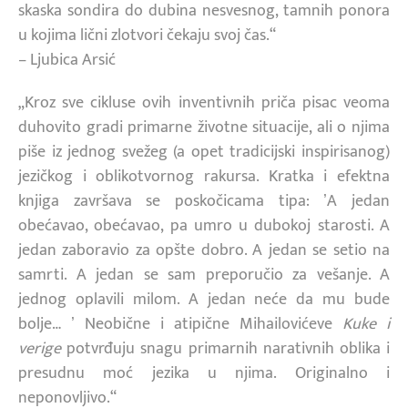
skaska sondira do dubina nesvesnog, tamnih ponora
u kojima lični zlotvori čekaju svoj čas.“
– Ljubica Arsić
„Kroz sve cikluse ovih inventivnih priča pisac veoma
duhovito gradi primarne životne situacije, ali o njima
piše iz jednog svežeg (a opet tradicijski inspirisanog)
jezičkog i oblikotvornog rakursa. Kratka i efektna
knjiga završava se poskočicama tipa: ʼA jedan
obećavao, obećavao, pa umro u dubokoj starosti. A
jedan zaboravio za opšte dobro. A jedan se setio na
samrti. A jedan se sam preporučio za vešanje. A
jednog oplavili milom. A jedan neće da mu bude
bolje… ʼ Neobične i atipične Mihailovićeve
Kuke i
verige
potvrđuju snagu primarnih narativnih oblika i
presudnu moć jezika u njima. Originalno i
neponovljivo.“