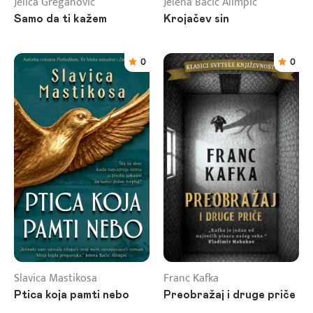
Jelica Greganović
Jelena Bačić Alimpić
Samo da ti kažem
Krojačev sin
0
0
Slavica Mastikosa
Franc Kafka
Ptica koja pamti nebo
Preobražaj i druge priče