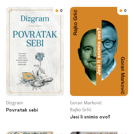
0
0
Dizgram
Goran Marković
Rajko Grlić
Povratak sebi
Jesi li snimio ovo?