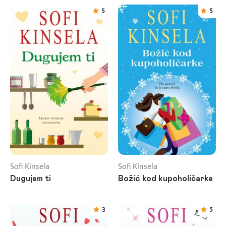
5
5
Sofi Kinsela
Sofi Kinsela
Dugujem ti
Božić kod kupoholičarke
3
5