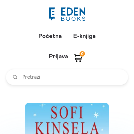
Početna
E-knjige
0
Prijava