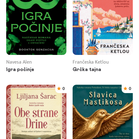
Navesa Alen
Frančeska Ketlou
Igra počinje
Grčka tajna
0
0