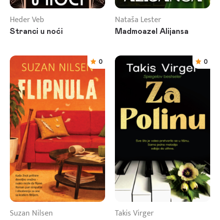
Heder Veb
Nataša Lester
Stranci u noći
Madmoazel Alijansa
0
0
Suzan Nilsen
Takis Virger