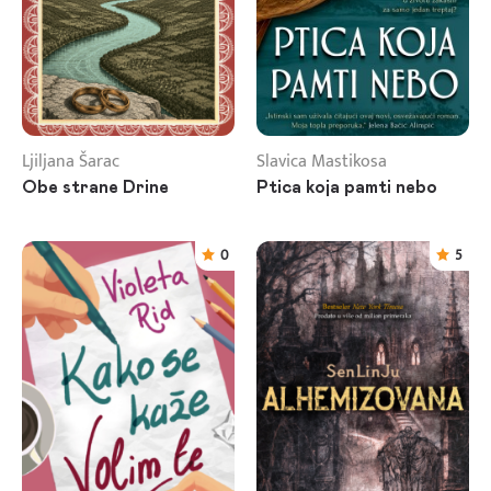
Ljiljana Šarac
Slavica Mastikosa
Obe strane Drine
Ptica koja pamti nebo
0
5