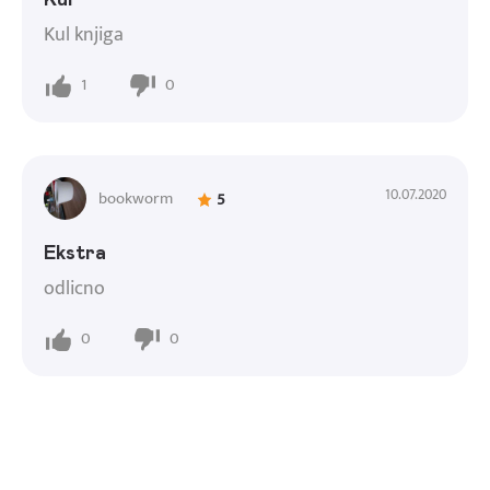
Kul knjiga
1
0
10.07.2020
bookworm
5
Ekstra
odlicno
0
0