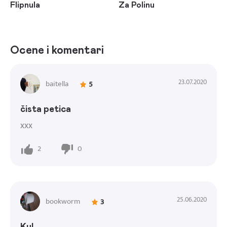
Flipnula
Za Polinu
Ocene i komentari
23.07.2020
baitella
5
čista petica
xxx
2
0
25.06.2020
bookworm
3
Kul