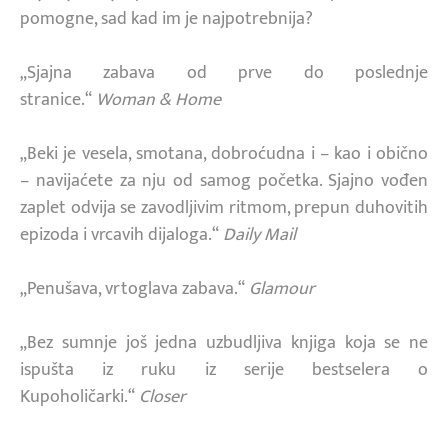
pomogne, sad kad im je najpotrebnija?
„Sjajna zabava od prve do poslednje
stranice.“
Woman & Home
„Beki je vesela, smotana, dobroćudna i – kao i obično
– navijaćete za nju od samog početka. Sjajno vođen
zaplet odvija se zavodljivim ritmom, prepun duhovitih
epizoda i vrcavih dijaloga.“
Daily Mail
„Penušava, vrtoglava zabava.“
Glamour
„Bez sumnje još jedna uzbudljiva knjiga koja se ne
ispušta iz ruku iz serije bestselera o
Kupoholičarki.“
Closer