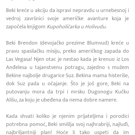
Beki kreće u akciju da ispravi nepravdu u urnebesnoj i
vedroj završnici svoje američke avanture koja je
započela knjigom
Kupoholičarka u Holivudu
.
Beki Brendon (devojačko prezime Blumvud) kreće u
pravu spasilačku misiju, preko američkog zapada do
Las Vegasa! Njen otac je nestao kada je krenuo iz Los
Anđelesa u tajanstvenu potragu, zajedno s mužem
Bekine najbolje drugarice Suz. Bekina mama histeriše,
dok Suz pada u očajanje. Što je još gore, Beki na
putovanju mora da trpi i mrsku Dugonogu Kučku
Ališu, za koju je ubeđena da nema dobre namere.
Kada shvati koliko je njenim prijateljima i porodici
potrebna pomoć, Beki smišlja svoj najhrabriji, najluđi,
najbriljantniji plan! Hoće li tako uspeti da im