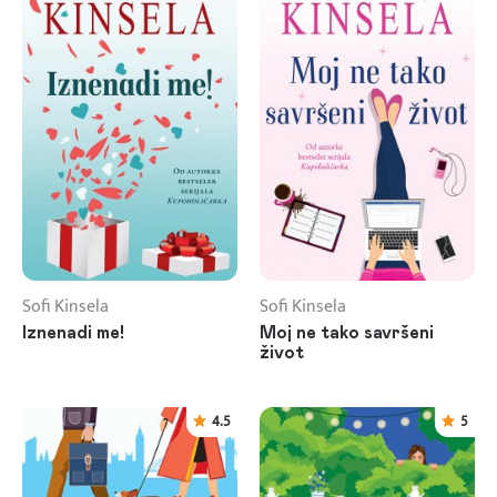
Sofi Kinsela
Sofi Kinsela
Iznenadi me!
Moj ne tako savršeni
život
4.5
5