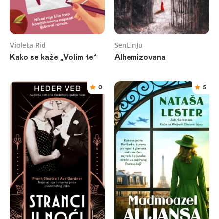
Violeta Rid
SenLinJu
Kako se kaže „Volim te“
Alhemizovana
0
5