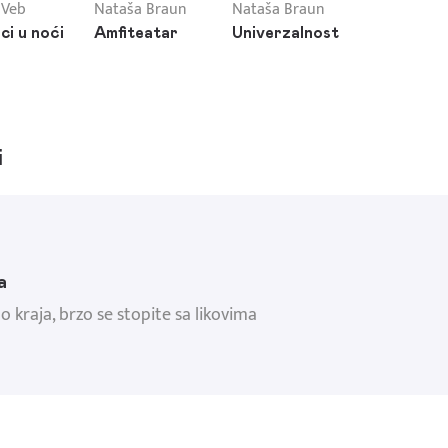
 Veb
Nataša Braun
Nataša Braun
ci u noći
Amfiteatar
Univerzalnost
i
a
o kraja, brzo se stopite sa likovima