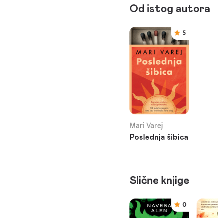
Od istog autora
5
Mari Varej
Poslednja šibica
Slične knjige
0