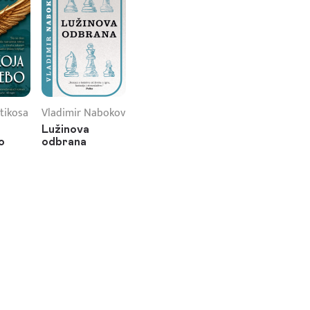
tikosa
Vladimir Nabokov
Lužinova
o
odbrana