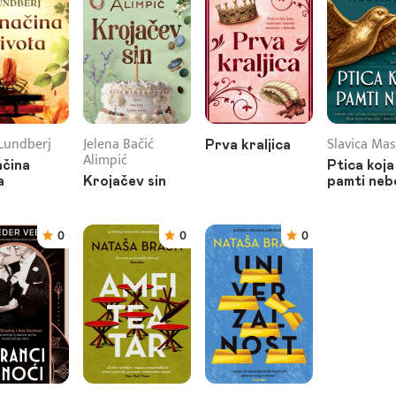
 Lundberj
Jelena Bačić
Slavica Mas
Prva kraljica
Alimpić
čina
Ptica koja
a
Krojačev sin
pamti neb
0
0
0