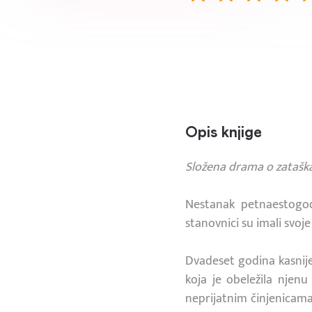
Opis knjige
Složena drama o zataškano
Nestanak petnaestogodi
stanovnici su imali svoje
Dvadeset godina kasnije,
koja je obeležila njenu
neprijatnim činjenicama.