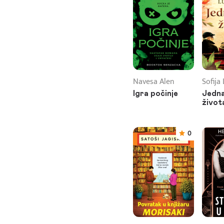
Navesa Alen
Sofija
Igra počinje
Jedna
život
0