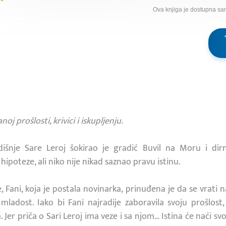
Ova knjiga je dostupna sa
j prošlosti, krivici i iskupljenju.
šnje Sare Leroj šokirao je gradić Buvil na Moru i dir
 hipoteze, ali niko nije nikad saznao pravu istinu.
 Fani, koja je postala novinarka, prinuđena je da se vrati 
 mladost. Iako bi Fani najradije zaboravila svoju prošlos
 Jer priča o Sari Leroj ima veze i sa njom… Istina će naći sv