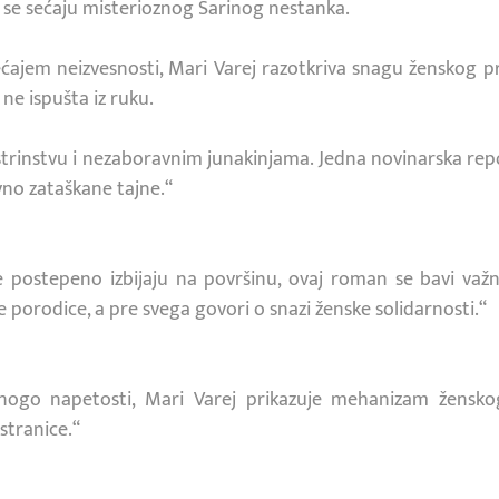
i se sećaju misterioznog Sarinog nestanka.
ćajem neizvesnosti, Mari Varej razotkriva snagu ženskog prij
ne ispušta iz ruku.
 sestrinstvu i nezaboravnim junakinjama. Jedna novinarska re
vno zataškane tajne.“
 postepeno izbijaju na površinu, ovaj roman se bavi va
ene porodice, a pre svega govori o snazi ženske solidarnosti.“
nogo napetosti, Mari Varej prikazuje mehanizam ženskog pr
stranice.“