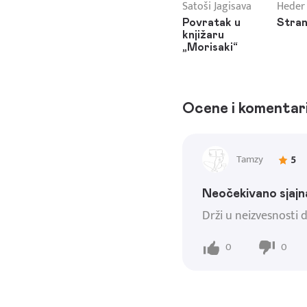
Satoši Jagisava
Heder
Povratak u
Stran
knjižaru
„Morisaki“
Ocene i komentar
Tamzy
5
Neočekivano sjajn
Drži u neizvesnosti d
0
0