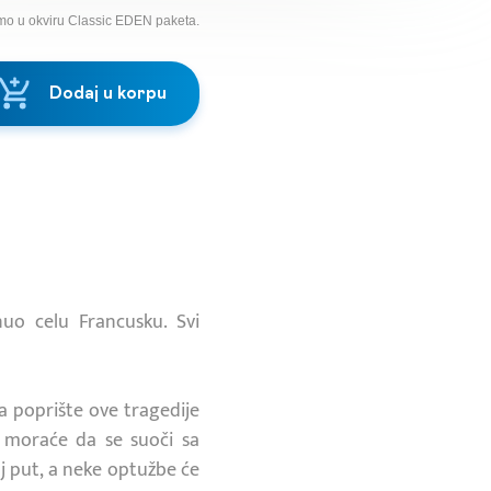
mo u okviru Classic EDEN paketa.
Dodaj u korpu
nuo celu Francusku. Svi
na poprište ove tragedije
t, moraće da se suoči sa
oj put, a neke optužbe će