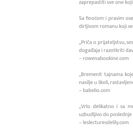
zaprepastiti sve one koj
Sa finoćom i pravim ose
dirljivom romanu koji se 
„Priča o prijateljstvu,
događaja i razotkriti da
– rowenabookine.com
„Bremenit tajnama koje
nasilje u školi, rastavlj
– babelio.com
„Vrlo delikatno i sa m
uzbudljivo do poslednje 
– leslecturesdelily.com