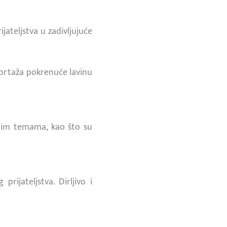
ateljstva u zadivljujuće
portaža pokrenuće lavinu
žnim temama, kao što su
ijateljstva. Dirljivo i