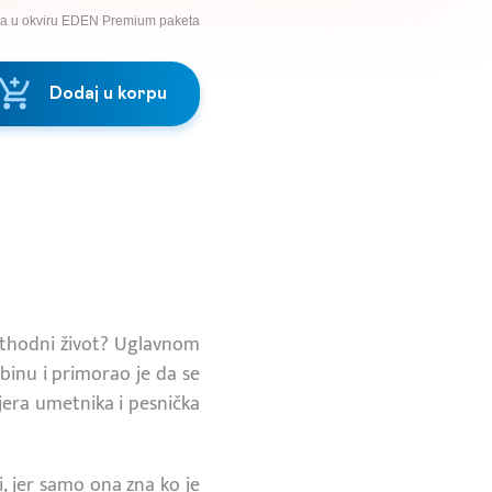
na u okviru EDEN Premium paketa
Dodaj u korpu
ethodni život? Uglavnom
binu i primorao je da se
rijera umetnika i pesnička
, jer samo ona zna ko je