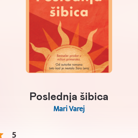
Poslednja šibica
Mari Varej
5