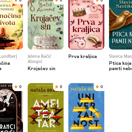
0
0
0
 Lundberj
Jelena Bačić
Slavica Mas
Prva kraljica
Alimpić
čina
Ptica koja
a
Krojačev sin
pamti neb
0
0
0