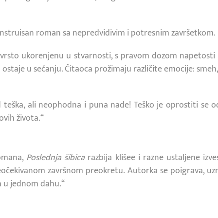
onstruisan roman sa nepredvidivim i potresnim završetkom.
čvrsto ukorenjenu u stvarnosti, s pravom dozom napetosti 
staje u sećanju. Čitaoca prožimaju različite emocije: smeh, s
ad teška, ali neophodna i puna nade! Teško je oprostiti se 
vih života.“
romana,
Poslednja šibica
razbija klišee i razne ustaljene izve
očekivanom završnom preokretu. Autorka se poigrava, uzne
ta u jednom dahu.“