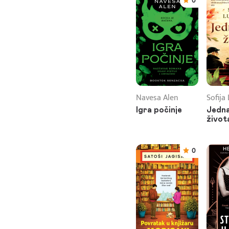
0
Navesa Alen
Sofija
Igra počinje
Jedna
život
0