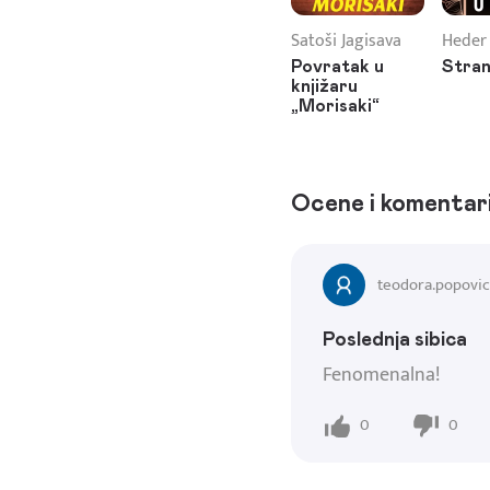
Satoši Jagisava
Heder
Povratak u
Stran
knjižaru
„Morisaki“
Ocene i komentar
teodora.popovic
Poslednja sibica
Fenomenalna!
0
0