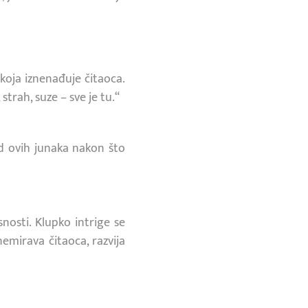
koja iznenađuje čitaoca.
trah, suze – sve je tu.“
od ovih junaka nakon što
snosti. Klupko intrige se
mirava čitaoca, razvija