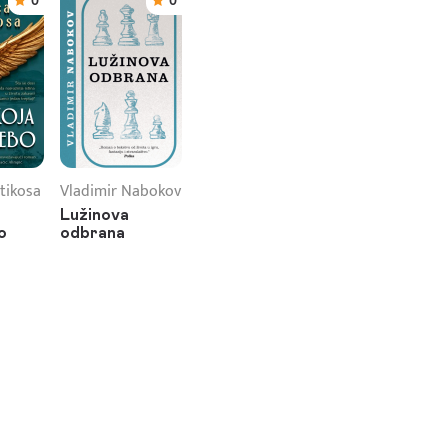
0
0
tikosa
Vladimir Nabokov
Lužinova
o
odbrana