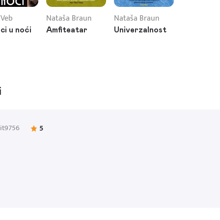
 Veb
Nataša Braun
Nataša Braun
ci u noći
Amfiteatar
Univerzalnost
i
it9756
5