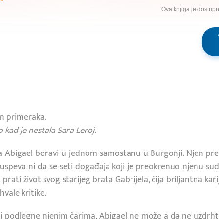
Ova knjiga je dostup
on primeraka.
o kad je nestala Sara Leroj
.
a Abigael boravi u jednom samostanu u Burgonji. Njen pr
e uspeva ni da se seti događaja koji je preokrenuo njenu sud
 prati život svog starijeg brata Gabrijela, čija briljantna ka
hvale kritike.
i podlegne njenim čarima, Abigael ne može a da ne uzdrhti