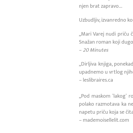
njen brat zapravo...
Uzbudljiv, izvanredno k
„Mari Varej nudi priču 
Snažan roman koji dugo o
–
20 Minutes
„Dirljiva knjiga, ponek
upadnemo u vrtlog njiho
– leslibraires.ca
„Pod maskom ʼlakogʼ 
polako razmotava ka ne
napetu priču koja se či
– mademoisellelit.com