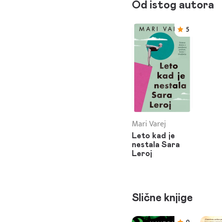
Od istog autora
5
Mari Varej
Leto kad je
nestala Sara
Leroj
Slične knjige