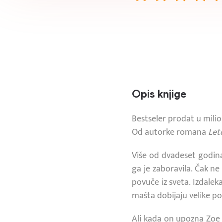
Opis knjige
Bestseler prodat u mili
Od autorke romana
Let
Više od dvadeset godin
ga je zaboravila. Čak n
povuče iz sveta. Izdaleka
mašta dobijaju velike po
Ali kada on upozna Zoe 