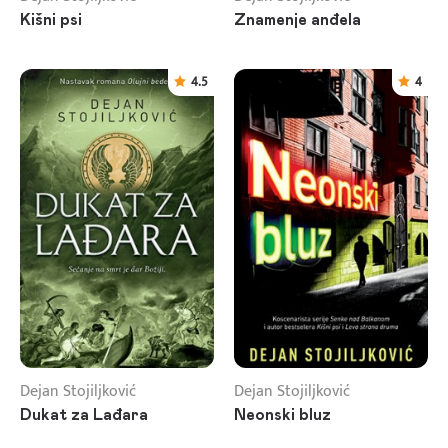
Kišni psi
Znamenje anđela
4.5
4
Dejan Stojiljković
Dejan Stojiljković
Dukat za Lađara
Neonski bluz