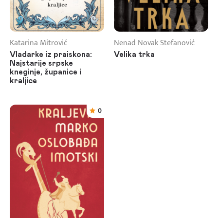
Katarina Mitrović
Nenad Novak Stefanović
Vladarke iz praiskona:
Velika trka
Najstarije srpske
kneginje, županice i
kraljice
0