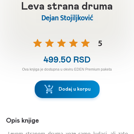
Leva strana druma
Dejan Stojiljković
5
499.50 RSD
Ova knjiga je dostupna u okviru EDEN Premium paketa
Dodaj u korpu
Opis knjige
„Levom stranom druma voze samo ludaci, ali zato