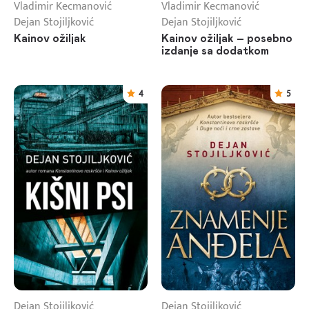
Vladimir Kecmanović
Vladimir Kecmanović
Dejan Stojiljković
Dejan Stojiljković
Kainov ožiljak
Kainov ožiljak – posebno
izdanje sa dodatkom
4
5
Dejan Stojiljković
Dejan Stojiljković