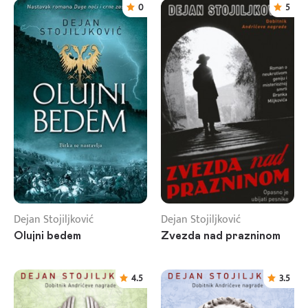
0
5
Dejan Stojiljković
Dejan Stojiljković
Olujni bedem
Zvezda nad prazninom
4.5
3.5