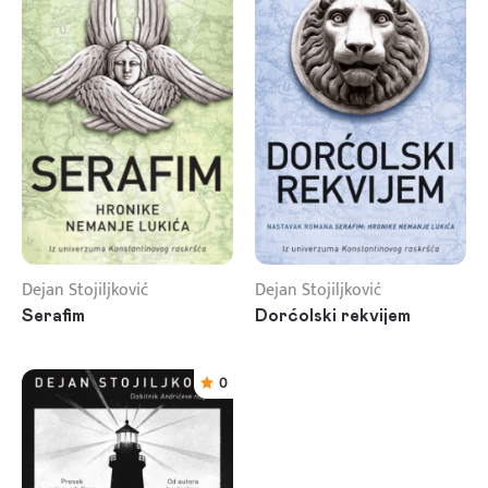
Dejan Stojiljković
Dejan Stojiljković
Serafim
Dorćolski rekvijem
0