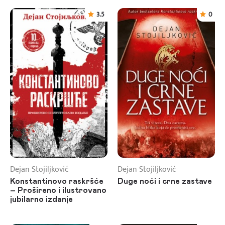
3.5
0
Dejan Stojiljković
Dejan Stojiljković
Konstantinovo raskršće
Duge noći i crne zastave
– Prošireno i ilustrovano
jubilarno izdanje