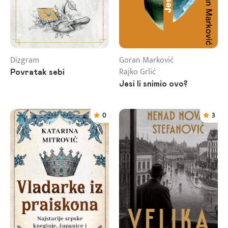
Dizgram
Goran Marković
Rajko Grlić
Povratak sebi
Jesi li snimio ovo?
0
3