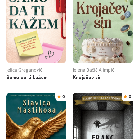
Jelica Greganović
Jelena Bačić Alimpić
Samo da ti kažem
Krojačev sin
0
0