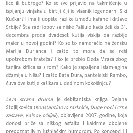
lice ili bubrege? Ko se sve prijavio na takmičenje u
ispijanju vinjaka u birtiji čiji je vlasnik legendarni Siki
Kučkar? I ima li uopšte razlike između kafane i države
Srbije? Šta radi lopov sa niške Palilule kada želi da 31.
decembra proda dvadeset kutija viskija da razbije
maler u novoj godini? Ko se to nameračio na žensku
Marlija Durlanca i zašto to mora da se reši
upotrebom krateža? I ko je prebio Deda Mraza zbog
tanjira kiflica sa sirom? Kako je zapaljena Islam-agina
džamija u Nišu? I zašto Bata Đura, pantelejski Rambo,
čuva dve kutije kašikara u dedinom kokošinjcu?
Leva strana druma
je debitantska knjiga Dejana
Stojiljkovića (
Konstantinovo raskršće
,
Duge noći i crne
zastave
,
Kainov ožiljak
), objavljena 2007. godine, koja
donosi priče sa niškog asfalta i kaldrme obojene
prepoznatljivim južnjačkim humorom. Po koncepciji i