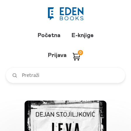
Početna
E-knjige
0
Prijava