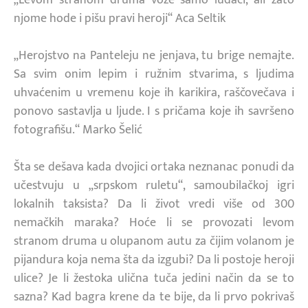
njome hode i pišu pravi heroji“ Aca Seltik
„Herojstvo na Panteleju ne jenjava, tu brige nemajte.
Sa svim onim lepim i ružnim stvarima, s ljudima
uhvaćenim u vremenu koje ih karikira, raščovečava i
ponovo sastavlja u ljude. I s pričama koje ih savršeno
fotografišu.“ Marko Šelić
Šta se dešava kada dvojici ortaka neznanac ponudi da
učestvuju u „srpskom ruletu“, samoubilačkoj igri
lokalnih taksista? Da li život vredi više od 300
nemačkih maraka? Hoće li se provozati levom
stranom druma u olupanom autu za čijim volanom je
pijandura koja nema šta da izgubi? Da li postoje heroji
ulice? Je li žestoka ulična tuča jedini način da se to
sazna? Kad bagra krene da te bije, da li prvo pokrivaš