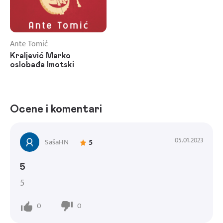
Ante Tomić
Kraljević Marko
oslobađa Imotski
Ocene i komentari
05.01.2023
SašaHN
5
5
5
0
0