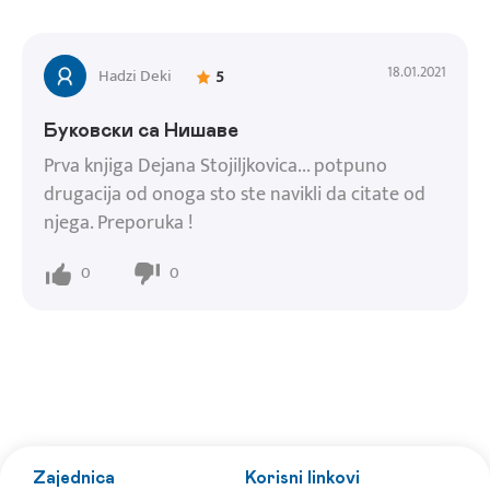
18.01.2021
Hadzi Deki
5
Буковски са Нишаве
Prva knjiga Dejana Stojiljkovica... potpuno
drugacija od onoga sto ste navikli da citate od
njega. Preporuka !
0
0
Zajednica
Korisni linkovi