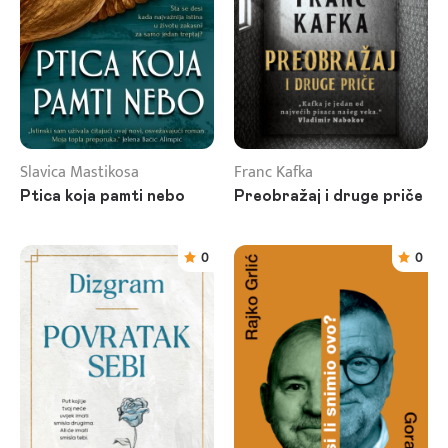
Slavica Mastikosa
Franc Kafka
Ptica koja pamti nebo
Preobražaj i druge priče
0
0