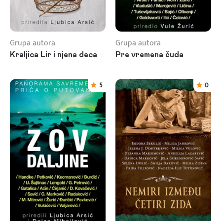
Grupa autora
Grupa autora
Kraljica Lir i njena deca
Pre vremena čuda
5
0