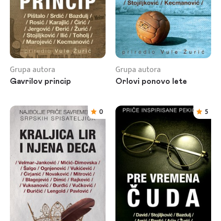
Grupa autora
Grupa autora
Gavrilov princip
Orlovi ponovo lete
0
5