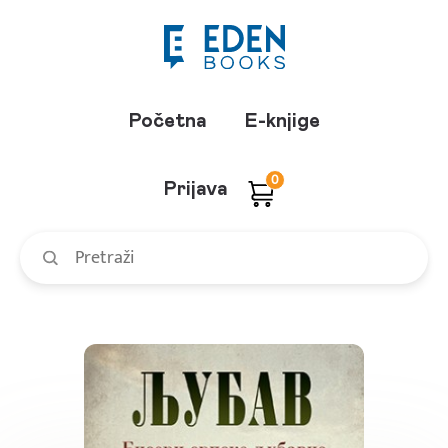
Početna
E-knjige
0
Prijava