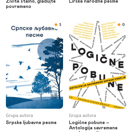
Živite stalno, gladujte
Lirske narodne pesme
povremeno
5
0
Grupa autora
Grupa autora
Srpske ljubavne pesme
Logične pobune –
Antologija savremene