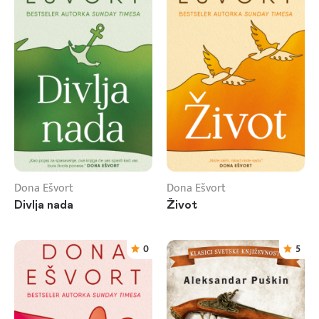
Dona Ešvort
Dona Ešvort
Divlja nada
Život
0
5