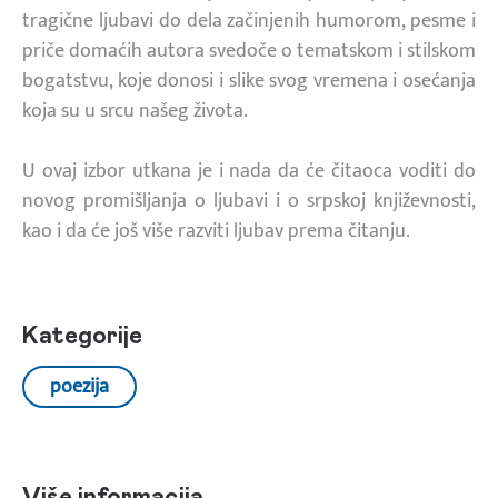
tragične ljubavi do dela začinjenih humorom, pesme i
priče domaćih autora svedoče o tematskom i stilskom
bogatstvu, koje donosi i slike svog vremena i osećanja
koja su u srcu našeg života.
U ovaj izbor utkana je i nada da će čitaoca voditi do
novog promišljanja o ljubavi i o srpskoj književnosti,
kao i da će još više razviti ljubav prema čitanju.
Kategorije
poezija
Više informacija