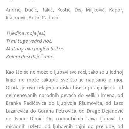
Andrić, Dučić, Rakić, Kostić, Dis, Miljković, Kapor,
Ršumović, Antić, Radović...
Ti jedina moja jesi,
Ti mi tuge vedriš noć,
Mutnog oka pogled bistriš,
Bolnoj duši daješ moć.
Kao što se ne može o ljubavi sve reći, tako se u jednoj
knjizi ne može sakupiti sve što je napisano o njoj.
Otuda je ovo tek jedna niska bisera pozajmljenih od
neimenovanih narodnih pevača do velikih imena, od
Branka Radičevića do Ljubivoja Ršumovića, od Laze
Lazarevića do Gorana Petrovića, od Drage Dejanović
do Ivane Dimić. Od romantičnih izliva ljubavi do
misaonih uzleta, od ljubavnih tajni do preljube, od