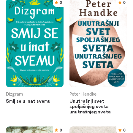
0
0
Dizgram
Peter Handke
Smij se u inat svemu
Unutrašnji svet
spoljašnjeg sveta
unutrašnjeg sveta
0
0