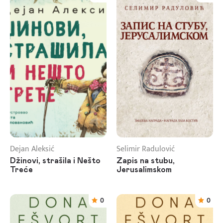
Dejan Aleksić
Selimir Radulović
Džinovi, strašila i Nešto
Zapis na stubu,
Treće
Jerusalimskom
0
0