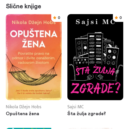
Slične knjige
0
0
Nikola Džejn Hobs
Sajsi MC
Opuštena žena
Šta žulja zgrade?