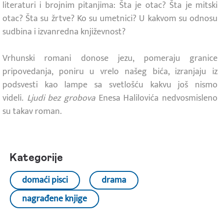
literaturi i brojnim pitanjima: Šta je otac? Šta je mitski
otac? Šta su žrtve? Ko su umetnici? U kakvom su odnosu
sudbina i izvanredna književnost?
Vrhunski romani donose jezu, pomeraju granice
pripovedanja, poniru u vrelo našeg bića, izranjaju iz
podsvesti kao lampe sa svetlošću kakvu još nismo
videli.
Ljudi bez grobova
Enesa Halilovića nedvosmisleno
su takav roman.
Kategorije
domaći pisci
drama
nagrađene knjige