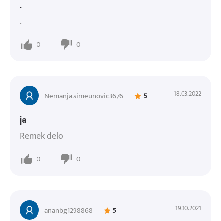
.
.
0
0
18.03.2022
Nemanja.simeunovic3676
5
ja
Remek delo
0
0
19.10.2021
ananbg1298868
5