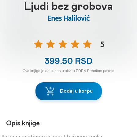
Ljudi bez grobova
Enes Halilović
5
399.50 RSD
Ova knjiga je dostupna u okviru EDEN Premium paketa
Dodaj u korpu
Opis knjige
Potraga za istinom je poput bačenog koplja