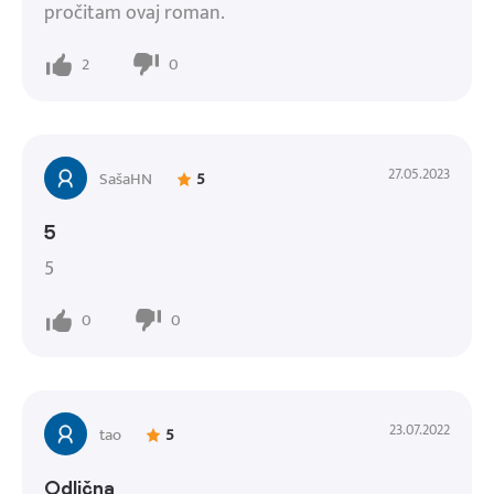
pročitam ovaj roman.
2
0
27.05.2023
SašaHN
5
5
5
0
0
23.07.2022
tao
5
Odlična