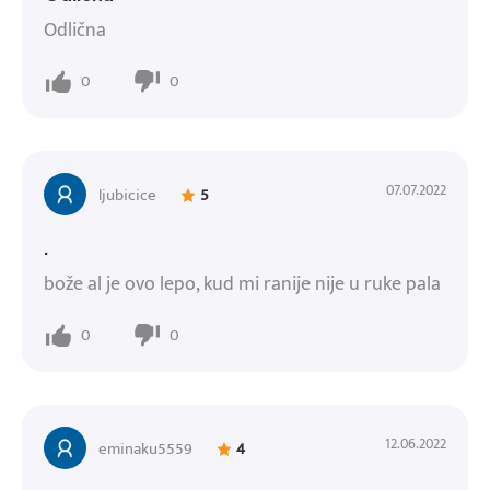
Odlična
0
0
07.07.2022
ljubicice
5
.
bože al je ovo lepo, kud mi ranije nije u ruke pala
0
0
12.06.2022
eminaku5559
4