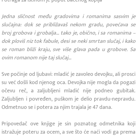
Jedna sličnost među gradovima i romanima sasvim je
slučajna: dok se približavaš nekom gradu, povećava se
broj grobova i grobalja… tako je, obično, i sa romanima –
dok ploviš niz tok fabule, desi se neki smrtan slučaj, i kako
se roman bliži kraju, sve više glava pada u grobove. Sa
ovim romanom nije taj slučaj…
Sve počinje od ljubavi: mladić je zavoleo devojku, ali prosci
su već došli kod njenog oca. Devojka nije mogla da pogazi
očevu reč, a zaljubljeni mladić nije podneo gubitak.
Zaljubljen i povređen, puškom je delio pravdu-nepravdu.
Odmetnuo se i potera za njim trajala je 47 dana.
Pripovedač ove knjige je sin poznatog odmetnika koji
istražuje poteru za ocem, a sve što će naći vodi ga prema