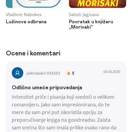
Vladimir Nabokov
Satoši Jagisava
Lužinova odbrana
Povratak u knjižaru
„Morisaki“
Ocene i komentari
04.10.2020
jelenalukic1134282
5
Odlično umeće pripovedanja
Intenzitet priče i pisanja koji svedoči o velikom
romansijeru. Jako sam impresionirana, do te
mere da sam prvi put iskoristila opciju za
preporučivanje knjiga na goodreadsu. Zaista
sam srećna što sam imala prilike ovako rano da