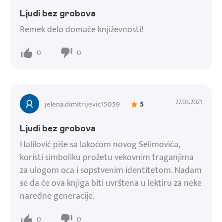
Ljudi bez grobova
Remek delo domaće književnosti!
0
0
27.03.2021
jelena.dimitrijevic15059
5
Ljudi bez grobova
Halilović piše sa lakoćom novog Selimovića,
koristi simboliku prožetu vekovnim traganjima
za ulogom oca i sopstvenim identitetom. Nadam
se da će ova knjiga biti uvrštena u lektiru za neke
naredne generacije.
0
0