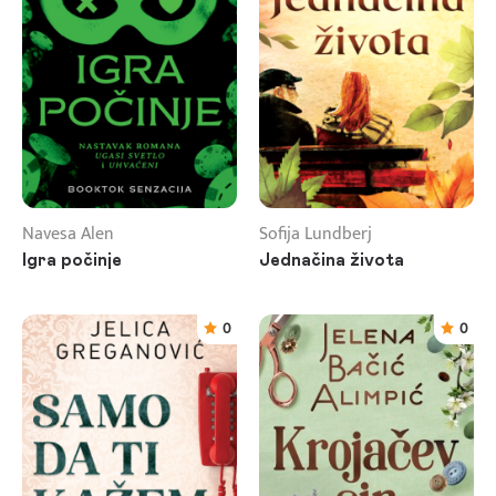
Navesa Alen
Sofija Lundberj
Igra počinje
Jednačina života
0
0