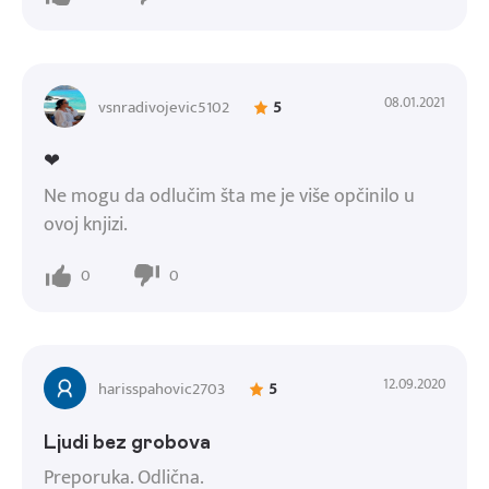
08.01.2021
vsnradivojevic5102
5
❤
Ne mogu da odlučim šta me je više opčinilo u
ovoj knjizi.
0
0
12.09.2020
harisspahovic2703
5
Ljudi bez grobova
Preporuka. Odlična.