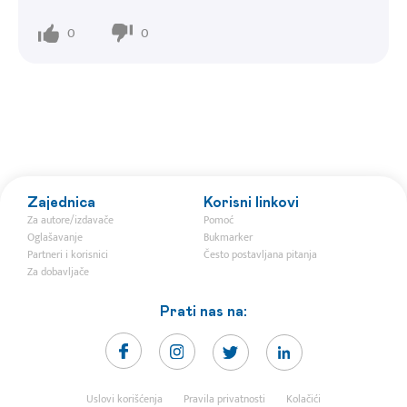
0
0
Zajednica
Korisni linkovi
Za autore/izdavače
Pomoć
Oglašavanje
Bukmarker
Partneri i korisnici
Često postavljana pitanja
Za dobavljače
Prati nas na:
Uslovi korišćenja
Pravila privatnosti
Kolačići