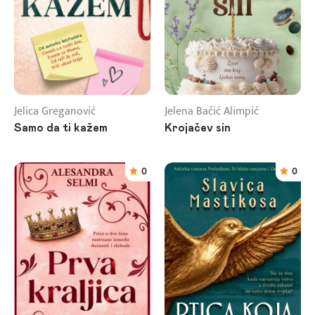
Jelica Greganović
Jelena Bačić Alimpić
Samo da ti kažem
Krojačev sin
0
0