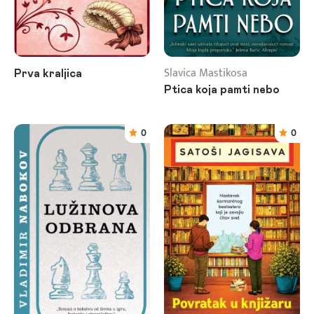
Slavica Mastikosa
Prva kraljica
Ptica koja pamti nebo
0
0