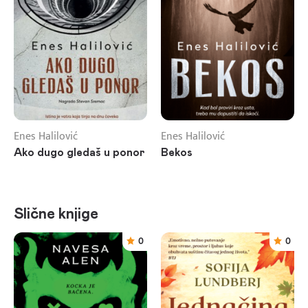
Enes Halilović
Enes Halilović
Ako dugo gledaš u ponor
Bekos
Slične knjige
0
0