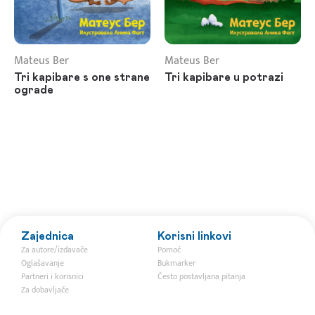
Mateus Ber
Mateus Ber
Tri kapibare s one strane
Tri kapibare u potrazi
ograde
Zajednica
Korisni linkovi
Za autore/izdavače
Pomoć
Oglašavanje
Bukmarker
Partneri i korisnici
Često postavljana pitanja
Za dobavljače