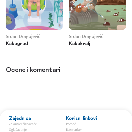
Srđan Dragojević
Srđan Dragojević
Kakagrad
Kakakralj
Ocene i komentari
Zajednica
Korisni linkovi
Za autore/izdavače
Pomoć
Oglašavanje
Bukmarker