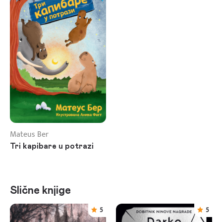
Mateus Ber
Tri kapibare u potrazi
Slične knjige
5
5