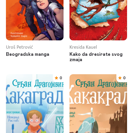
Uroš Petrović
Kresida Kauel
Beogradska manga
Kako da dresirate svog
zmaja
0
0