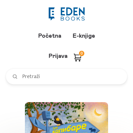
Početna
E-knjige
0
Prijava