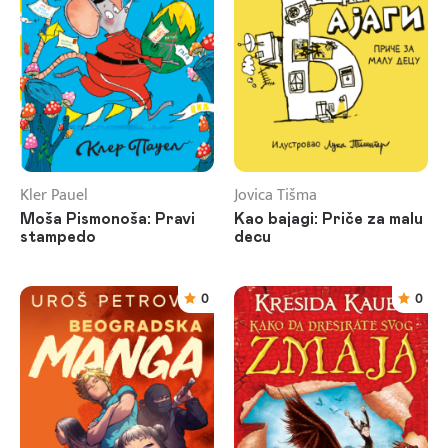
Kler Pauel
Jovica Tišma
Moša Pismonoša: Pravi
Kao bajagi: Priče za malu
stampedo
decu
0
0