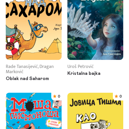
Rade Tanasijević, Dragan
Uroš Petrović
Marković
Kristalna bajka
Oblak nad Saharom
0
0