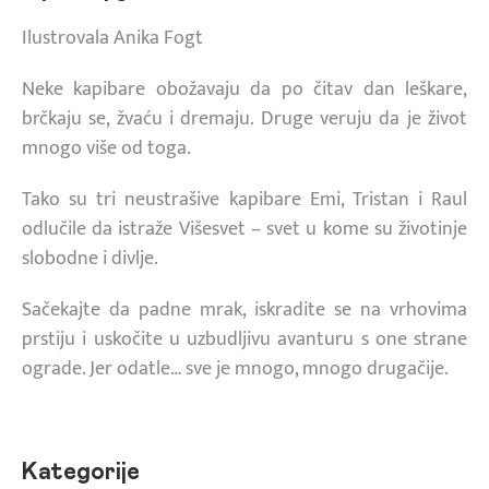
Ilustrovala Anika Fogt
Neke kapibare obožavaju da po čitav dan leškare,
brčkaju se, žvaću i dremaju. Druge veruju da je život
mnogo više od toga.
Tako su tri neustrašive kapibare Emi, Tristan i Raul
odlučile da istraže Višesvet – svet u kome su životinje
slobodne i divlje.
Sačekajte da padne mrak, iskradite se na vrhovima
prstiju i uskočite u uzbudljivu avanturu s one strane
ograde. Jer odatle… sve je mnogo, mnogo drugačije.
Kategorije