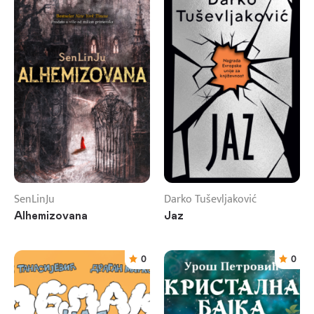
SenLinJu
Darko Tuševljaković
Alhemizovana
Jaz
0
0