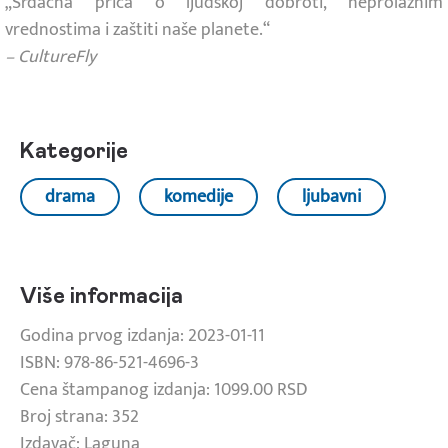
„Srdačna priča o ljudskoj dobroti, neprolaznim
vrednostima i zaštiti naše planete.“
– CultureFly
Kategorije
drama
komedije
ljubavni
Više informacija
Godina prvog izdanja: 2023-01-11
ISBN: 978-86-521-4696-3
Cena štampanog izdanja: 1099.00 RSD
Broj strana: 352
Izdavač: Laguna