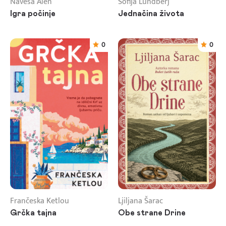
Navesa Alen
Sofija Lundberj
Igra počinje
Jednačina života
0
0
Frančeska Ketlou
Ljiljana Šarac
Grčka tajna
Obe strane Drine