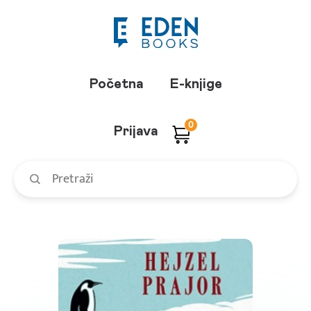
Početna
E-knjige
0
Prijava