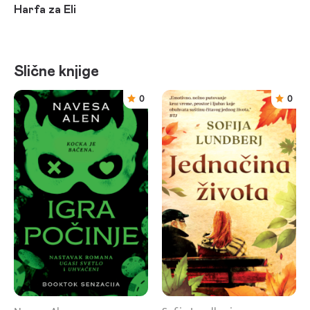
Harfa za Eli
Slične knjige
0
0