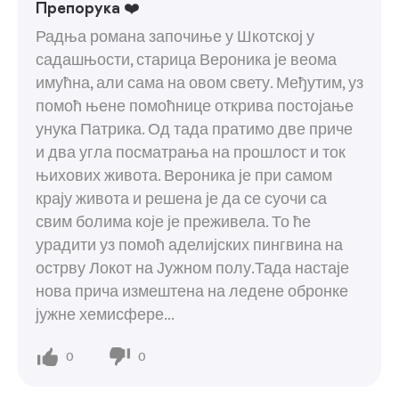
Препорука ❤️
Радња романа започиње у Шкотској у
садашњости, старица Вероника је веома
имућна, али сама на овом свету. Међутим, уз
помоћ њене помоћнице открива постојање
унука Патрика. Од тада пратимо две приче
и два угла посматрања на прошлост и ток
њихових живота. Вероника је при самом
крају живота и решена је да се суочи са
свим болима које је преживела. То ће
урадити уз помоћ аделијских пингвина на
острву Локот на Јужном полу.Тада настаје
нова прича измештена на ледене обронке
јужне хемисфере...
0
0