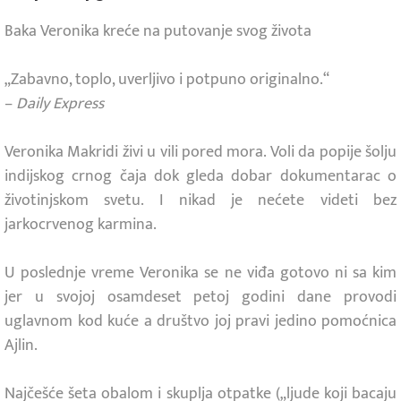
Baka Veronika kreće na putovanje svog života
„Zabavno, toplo, uverljivo i potpuno originalno.“
–
Daily Express
Veronika Makridi živi u vili pored mora. Voli da popije šolju
indijskog crnog čaja dok gleda dobar dokumentarac o
životinjskom svetu. I nikad je nećete videti bez
jarkocrvenog karmina.
U poslednje vreme Veronika se ne viđa gotovo ni sa kim
jer u svojoj osamdeset petoj godini dane provodi
uglavnom kod kuće a društvo joj pravi jedino pomoćnica
Ajlin.
Najčešće šeta obalom i skuplja otpatke („ljude koji bacaju