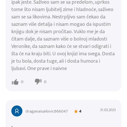
ipak jeste. Saživeo sam se sa predelom, uprkos
tome što nisam ljubitelj zime i hladnoće, saživeo
sam se sa likovima. Nestrpljivo sam čekao da
saznam više detalja i nisam mogao da ispustim
knjigu dok je nisam pročitao. Vuklo me je da
čitam dalje, da saznam više o bolnoj mladosti
Veronike, da saznam kako će se stvari odigrati i
šta će na kraju biti. U ovoj knjizi ima svega. Dosta
je tu bola, dosta tuge, ali i dosta humora i
ljubavi. One prave i naivne
0
0
31.03.2023
draganaisailovic866047
4
.