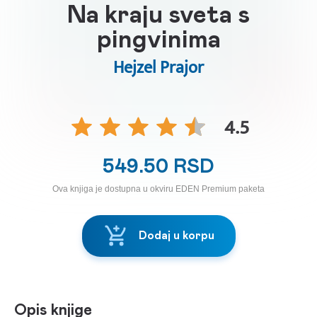
Na kraju sveta s
pingvinima
Hejzel Prajor
4.5
549.50 RSD
Ova knjiga je dostupna u okviru EDEN Premium paketa
Dodaj u korpu
Opis knjige