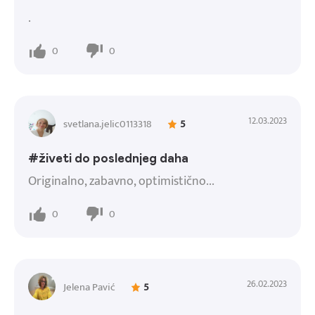
.
0
0
12.03.2023
svetlana.jelic0113318
5
#živeti do poslednjeg daha
Originalno, zabavno, optimistično...
0
0
26.02.2023
Jelena Pavić
5