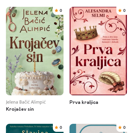
0
0
Jelena Bačić Alimpić
Prva kraljica
Krojačev sin
0
0