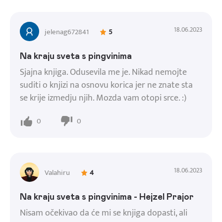
18.06.2023
jelenag672841
5
Na kraju sveta s pingvinima
Sjajna knjiga. Odusevila me je. Nikad nemojte
suditi o knjizi na osnovu korica jer ne znate sta
se krije izmedju njih. Mozda vam otopi srce. :)
0
0
18.06.2023
Valahiru
4
Na kraju sveta s pingvinima - Hejzel Prajor
Nisam očekivao da će mi se knjiga dopasti, ali