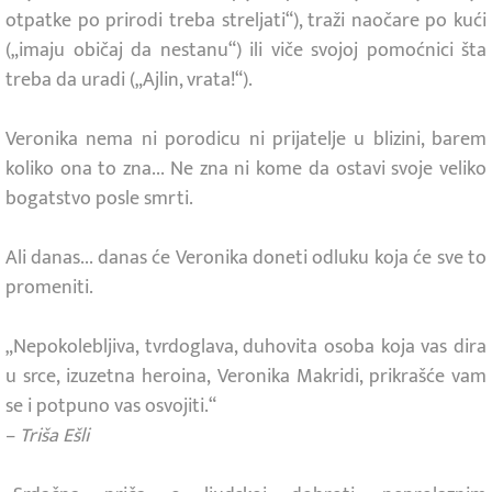
otpatke po prirodi treba streljati“), traži naočare po kući
(„imaju običaj da nestanu“) ili viče svojoj pomoćnici šta
treba da uradi („Ajlin, vrata!“).
Veronika nema ni porodicu ni prijatelje u blizini, barem
koliko ona to zna... Ne zna ni kome da ostavi svoje veliko
bogatstvo posle smrti.
Ali danas... danas će Veronika doneti odluku koja će sve to
promeniti.
„Nepokolebljiva, tvrdoglava, duhovita osoba koja vas dira
u srce, izuzetna heroina, Veronika Makridi, prikrašće vam
se i potpuno vas osvojiti.“
–
Triša Ešli