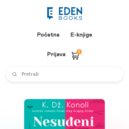
Početna
E-knjige
0
Prijava