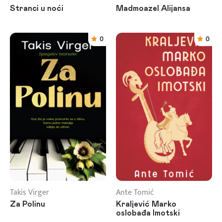
Stranci u noći
Madmoazel Alijansa
0
0
Takis Virger
Ante Tomić
Za Polinu
Kraljević Marko
oslobađa Imotski