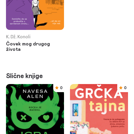
K. Dž. Konoli
Čovek mog drugog
života
Slične knjige
0
0