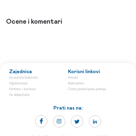
Ocene i komentari
Zajednica
Korisni linkovi
Za autore/izdavače
Pomoć
Oglašavanje
Bukmarker
Partneri i korisnici
Često postavljana pitanja
Za dobavljače
Prati nas na: