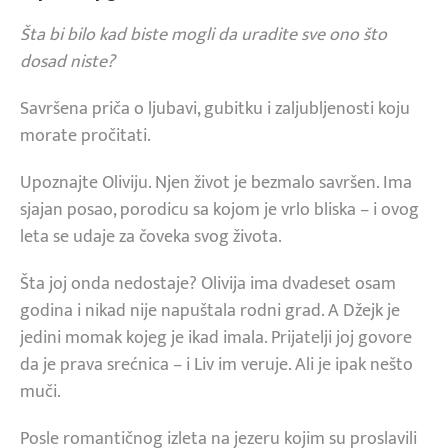
Šta bi bilo kad biste mogli da uradite sve ono što
dosad niste?
Savršena priča o ljubavi, gubitku i zaljubljenosti koju
morate pročitati.
Upoznajte Oliviju. Njen život je bezmalo savršen. Ima
sjajan posao, porodicu sa kojom je vrlo bliska – i ovog
leta se udaje za čoveka svog života.
Šta joj onda nedostaje? Olivija ima dvadeset osam
godina i nikad nije napuštala rodni grad. A Džejk je
jedini momak kojeg je ikad imala. Prijatelji joj govore
da je prava srećnica – i Liv im veruje. Ali je ipak nešto
muči.
Posle romantičnog izleta na jezeru kojim su proslavili