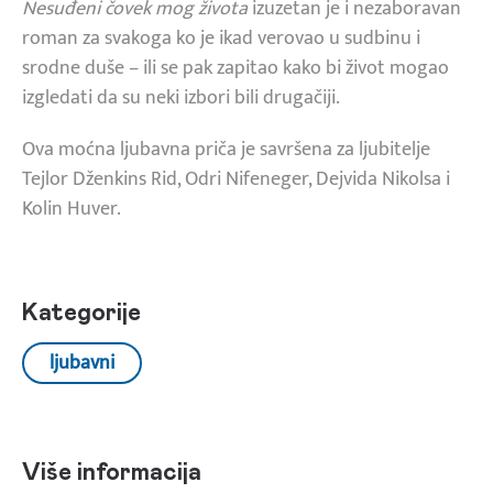
Nesuđeni čovek mog života
izuzetan je i nezaboravan
roman za svakoga ko je ikad verovao u sudbinu i
srodne duše – ili se pak zapitao kako bi život mogao
izgledati da su neki izbori bili drugačiji.
Ova moćna ljubavna priča je savršena za ljubitelje
Tejlor Dženkins Rid, Odri Nifeneger, Dejvida Nikolsa i
Kolin Huver.
Kategorije
ljubavni
Više informacija