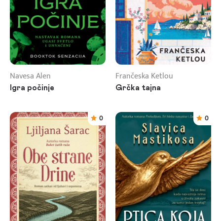
Navesa Alen
Frančeska Ketlou
Igra počinje
Grčka tajna
0
0