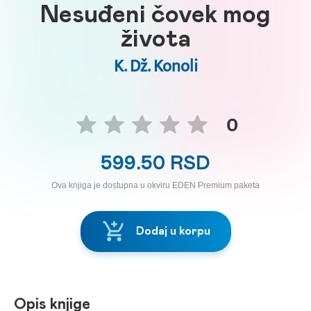
Nesuđeni čovek mog
života
K. Dž. Konoli
0
599.50 RSD
Ova knjiga je dostupna u okviru EDEN Premium paketa
Dodaj u korpu
Opis knjige