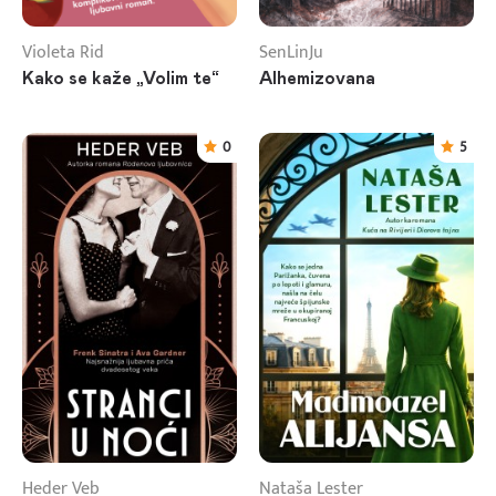
Violeta Rid
SenLinJu
Kako se kaže „Volim te“
Alhemizovana
0
5
Heder Veb
Nataša Lester