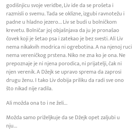
godišnjicu svoje veridbe, Liv ide da se prošeta i
razmisli o svemu. Tada se oklizne, izgubi ravnotežu i
padne u hladno jezero... Liv se budi u bolničkom
krevetu. Bolničar joj objašnjava da ju je pronašao
čovek koji je šetao psa i zatekao je bez svesti. Ali Liv
nema nikakvih modrica ni ogrebotina. A na njenoj ruci
nema vereničkog prstena. Niko ne zna ko je ona. Ne
prepoznaje je ni njena porodica, ni prijatelji, čak ni
njen verenik. A Džejk se upravo sprema da zaprosi
drugu ženu. I tako Liv dobija priliku da radi sve ono
što nikad nije radila.
Ali možda ona to i ne želi...
Možda samo priželjkuje da se Džejk opet zaljubi u
nju...