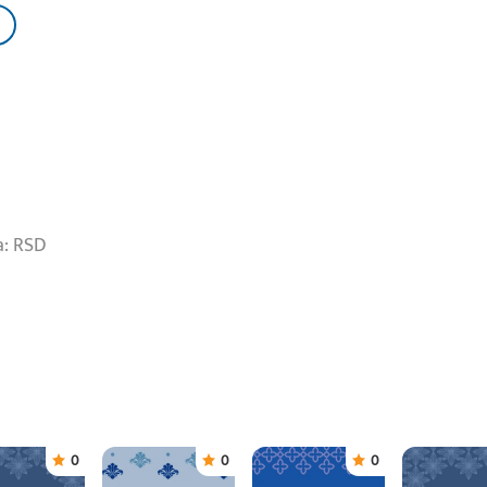
a: RSD
0
0
0