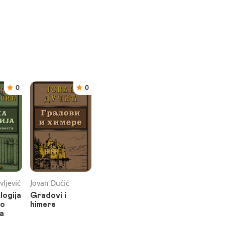
0
0
vljević
Jovan Dučić
logija
Gradovi i
to
himere
a