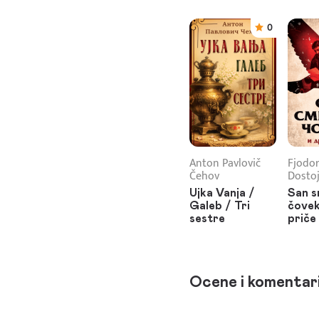
0
Anton Pavlovič
Fjodor
Čehov
Dostoj
Ujka Vanja /
San 
Galeb / Tri
čovek
sestre
priče
Ocene i komentar