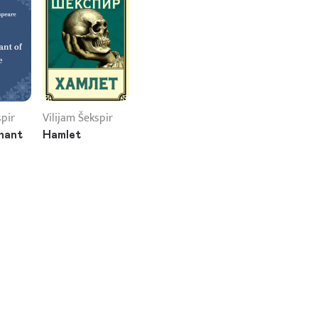
spir
Vilijam Šekspir
hant
Hamlet