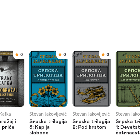
0
0
0
Kafka
Stevan Jakovljević
Stevan Jakovljević
Stevan Jako
ražaj i
Srpska trilogija
Srpska trilogija
Srpska tri
 priče
3: Kapija
2: Pod krstom
1: Devets
slobode
četrnaest