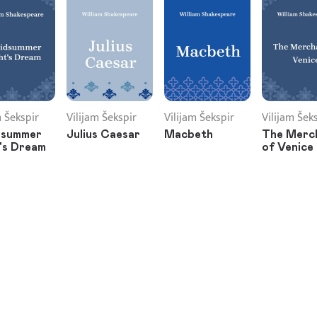
m Šekspir
Vilijam Šekspir
Vilijam Šekspir
Vilijam Šek
dsummer
Julius Caesar
Macbeth
The Merc
's Dream
of Venice