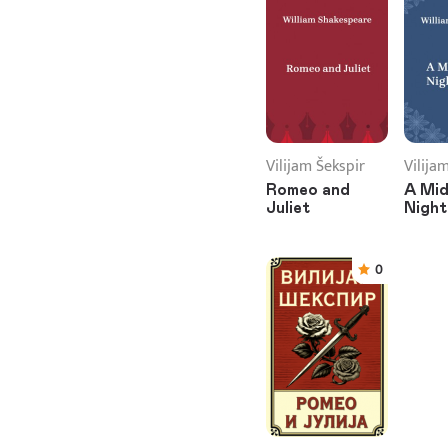
Vilijam Šekspir
Vilija
Romeo and
A Mi
Juliet
Night
0