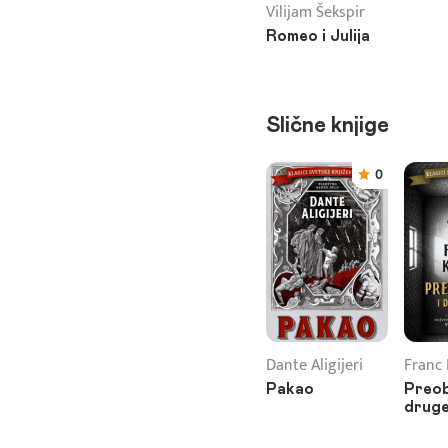
Vilijam Šekspir
Romeo i Julija
Slične knjige
0
Dante Aligijeri
Franc 
Pakao
Preob
druge