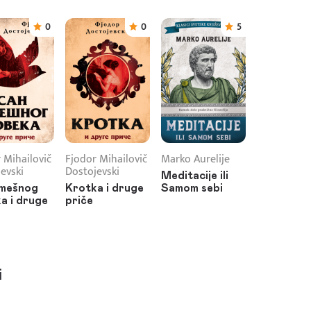
0
0
5
 Mihailovič
Fjodor Mihailovič
Marko Aurelije
evski
Dostojevski
Meditacije ili
smešnog
Krotka i druge
Samom sebi
a i druge
priče
i