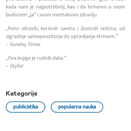
kada nam je najpotrebniji, kao i da brinemo o svom
budućem „ja“ i svom mentalnom zdravlju.
„Puno zdravih, korisnih saveta i životnih veština, od
izgradnje samopouzdanja do upravljanja stresom.“
–
Sunday Times
„Ova knjiga je rudnik zlata.“
–
Stylist
Kategorije
publicistika
popularna nauka