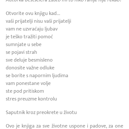
Otvorite ovu knjigu kad...
vaši prijatelji nisu vaši prijatelji
vam ne uzvraćaju ljubav
je teško tražiti pomoć
sumnjate u sebe
se pojavi strah
sve deluje besmisleno
donosite važne odluke
se borite s napornim ljudima
vam ponestane volje
ste pod pritiskom
stres preuzme kontrolu
Saputnik kroz preokrete u životu
Ovo je knjiga za sve životne uspone i padove, za one