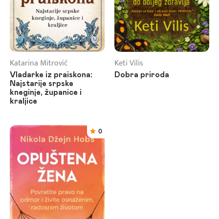
Katarina Mitrović
Keti Vilis
Vladarke iz praiskona:
Dobra priroda
Najstarije srpske
kneginje, županice i
kraljice
0