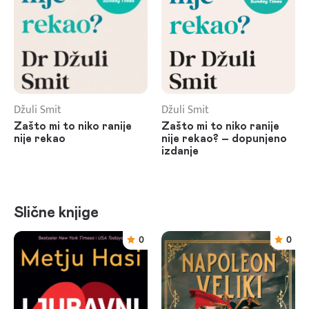
Džuli Smit
Džuli Smit
Zašto mi to niko ranije
Zašto mi to niko ranije
nije rekao
nije rekao? – dopunjeno
izdanje
Slične knjige
0
0