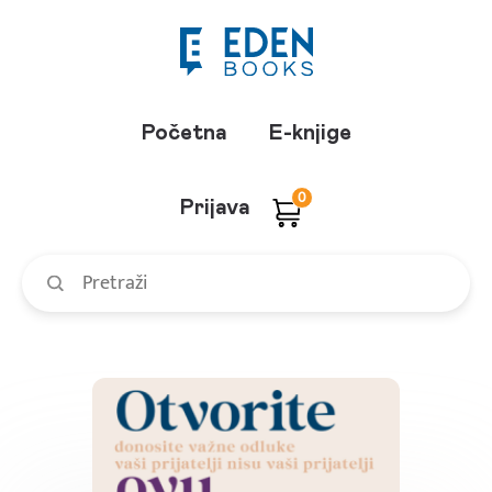
Početna
E-knjige
0
Prijava