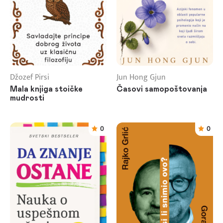
Džozef Pirsi
Jun Hong Gjun
Mala knjiga stoičke
Časovi samopoštovanja
mudrosti
0
0