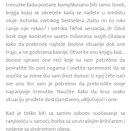
trenutke kada postane komplikovano biti samo čovek,
knjiga kojoj se okrećete kada se nađete u središtu
oluje. Autorka svetskog bestselera
Zašto mi to niko
ranije nije rekao?
i svetska TikTok senzacija, dr Džuli
Smit daje konkretne savete milionima svojih čitalaca
kako da prebrode najteže životne situacije dok one
traju, a ne godinama kasnije. Otvorite ovu knjigu kad...
donosi upravo one reči koje su vam potrebne da
povratite tlo pod nogama i osetite spremnost da se
suočite sa svime što vam život donosi. U njoj ćete naći
sve ono što vam je potrebno da prebrodite svoje
najranjivije trenutke. Naučite kako da kroz svaku
situaciju prođete dostojanstveno, uključujući i one:
Kad je teško biti sa samim sobom: suočavanje sa
ranjivošću u samoći, borba sa unutrašnjim kritičarem i
nošenje sa sindromom uljeza.