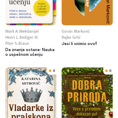
Mark A. Mekdanijel
Goran Marković
Henri L. Rediger III
Rajko Grlić
Piter S. Braun
Jesi li snimio ovo?
Da znanje ostane: Nauka
o uspešnom učenju
0
0