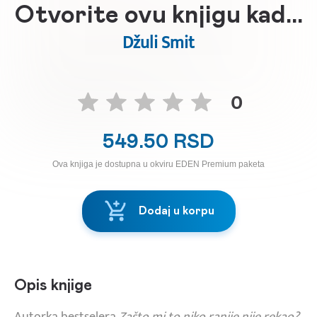
Otvorite ovu knjigu kad...
Džuli Smit
0
549.50 RSD
Ova knjiga je dostupna u okviru EDEN Premium paketa
Dodaj u korpu
Opis knjige
Autorka bestselera
Zašto mi to niko ranije nije rekao?