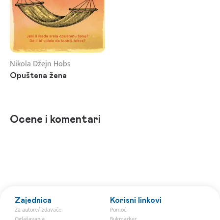
Nikola Džejn Hobs
Opuštena žena
Ocene i komentari
Zajednica
Korisni linkovi
Za autore/izdavače
Pomoć
Oglašavanje
Bukmarker