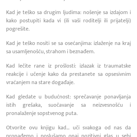
Kad je teško sa drugim ljudima: nošenje sa izdajom i
kako postupiti kada vi (ili vaši roditelji ili prijatelji)
pogrešite.
Kad je teško nositi se sa osećanjima: izlaženje na kraj
sa usamljenošću, strahom i beznađem.
Kad lečite rane iz prošlosti: izlazak iz traumatske
reakcije i učenje kako da prestanete sa opsesivnim
vraćanjem na stare događaje.
Kad gledate u budućnost: sprečavanje ponavljanja
istih grešaka, suočavanje sa neizvesnošću i
pronalaženje sopstvenog puta.
Otvorite ovu knjigu kad… uči svakoga od nas da
pronađemo i poslušamo onaj pozitivni glas u sebi