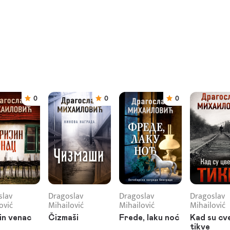
0
0
0
slav
Dragoslav
Dragoslav
Dragoslav
ović
Mihailović
Mihailović
Mihailović
jin venac
Čizmaši
Frede, laku noć
Kad su cv
tikve