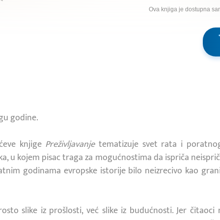
Ova knjiga je dostupna sa
igu godine.
ićeve knjige
Preživljavanje
tematizuje svet rata i poratno
a, u kojem pisac traga za mogućnostima da ispriča neisprič
tnim godinama evropske istorije bilo neizrecivo kao grani
sto slike iz prošlosti, već slike iz budućnosti. Jer čitaoc