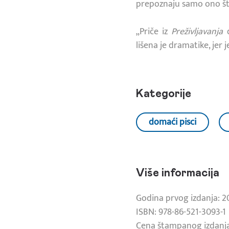
prepoznaju samo ono što
„Priče iz
Preživljavanja
d
lišena je dramatike, je
Kategorije
domaći pisci
Više informacija
Godina prvog izdanja: 2
ISBN: 978-86-521-3093-1
Cena štampanog izdanja