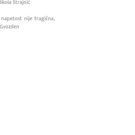
ikola Strajnić
 napetost nije tragična,
r Gvozden