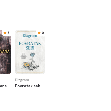
5
0
Dizgram
vana
Povratak sebi