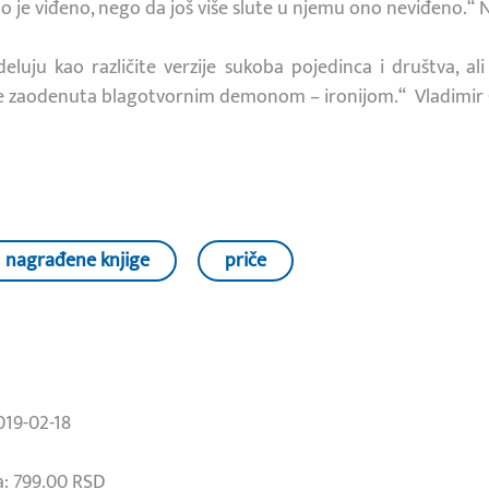
 je viđeno, nego da još više slute u njemu ono neviđeno.“ N
eluju kao različite verzije sukoba pojedinca i društva, ali
r je zaodenuta blagotvornim demonom – ironijom.“ Vladimi
nagrađene knjige
priče
019-02-18
: 799.00 RSD