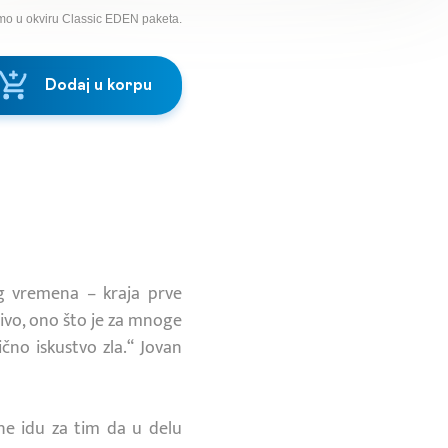
mo u okviru Classic EDEN paketa.
Dodaj u korpu
g vremena – kraja prve
ivo, ono što je za mnoge
čno iskustvo zla.“ Jovan
i ne idu za tim da u delu