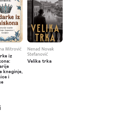
na Mitrović
Nenad Novak
Stefanović
rke iz
kona:
Velika trka
arije
e kneginje,
ice i
ce
i