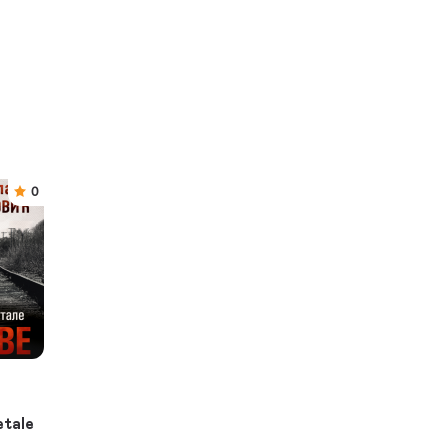
0
etale