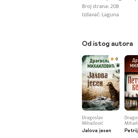
Broj strana: 208
Izdavač: Laguna
Od istog autora
0
Dragoslav
Drago
Mihailović
Mihail
Jalova jesen
Petri