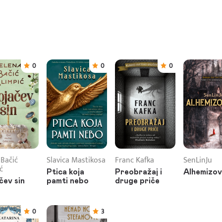
0
0
0
 Bačić
Slavica Mastikosa
Franc Kafka
SenLinJu
ć
Ptica koja
Preobražaj i
Alhemizo
čev sin
pamti nebo
druge priče
0
3