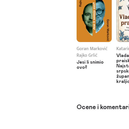
Goran Marković
Katari
Rajko Grlić
Vlada
prais
Jesi li snimio
Najst
ovo?
srpsk
župan
kralji
Ocene i komentar