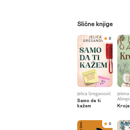
Slične knjige
0
Jelica Greganović
Jelena
Alimpi
Samo da ti
kažem
Kroja
0