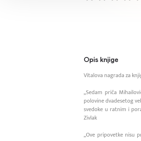
Opis knjige
Vitalova nagrada za knj
„Sedam priča Mihailov
polovine dvadesetog vek
svedoke u ratnim i pora
Zivlak
„Ove pripovetke nisu pro