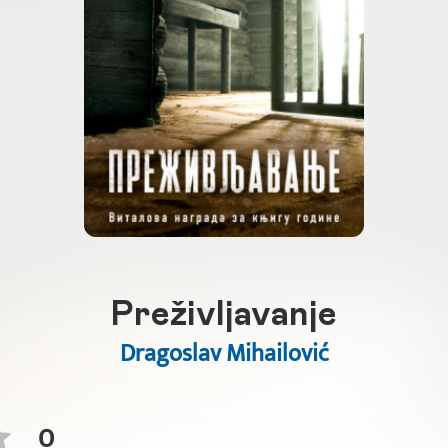
Preživljavanje
Dragoslav Mihailović
0