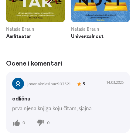
Nataša Braun
Nataša Braun
Amfiteatar
Univerzalnost
Ocene i komentari
14.03.2025
jovanakolasinac907521
5
odlična
prva njena knjiga koju čitam, sjajna
0
0