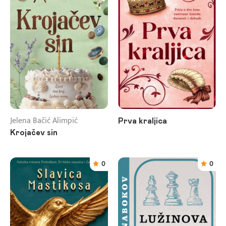
Jelena Bačić Alimpić
Prva kraljica
Krojačev sin
0
0