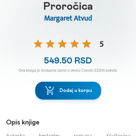
Proročica
Margaret Atvud
5
549.50 RSD
Ova knjiga je dostupna samo u okviru Classic EDEN paketa.
Dodaj u korpu
Opis knjige
Autorka bestseler romana
Sluškinjina