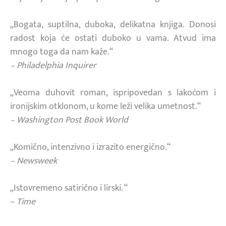
„Bogata, suptilna, duboka, delikatna knjiga. Donosi
radost koja će ostati duboko u vama. Atvud ima
mnogo toga da nam kaže.“
– Philadelphia Inquirer
„Veoma duhovit roman, ispripovedan s lakoćom i
ironijskim otklonom, u kome leži velika umetnost.“
– Washington Post Book World
„Komično, intenzivno i izrazito energično.“
– Newsweek
„Istovremeno satirično i lirski. “
–
Time