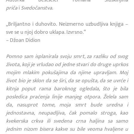
priča
i
Svedočanstva
.
„Briljantno i duhovito. Neizmerno uzbudljiva knjiga –
sve se u njoj dobro uklapa. Izvrsno.“
– Džoan Didion
Pomno sam isplanirala svoju smrt, za razliku od svog
života, koji je vrludao od jedne stvari do druge uprkos
mojim mlakim pokušajima da njime upravljam. Moj
život bio je sklon da se širi, da se opušta, da se uvrće i
kitnja poput rama baroknog ogledala, što je bila
posledica praćenja linije manjeg otpora. Želela sam
da, nasuprot tome, moja smrt bude uredna i
jednostavna, neupadljiva, čak pomalo stroga, kao
kvekerska crkva ili svedena crna haljina sa samo
jednim nizom bisera kakve su bile veoma hvaljene u