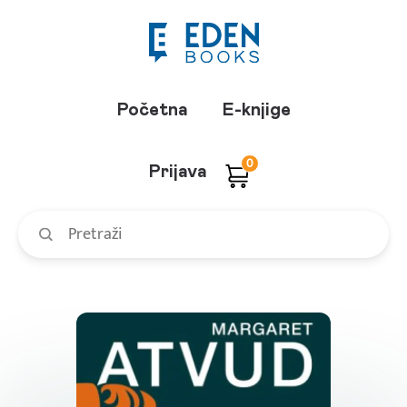
Početna
E-knjige
0
Prijava