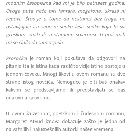
modnim časopisima kad mi je bilo petnaest godina.
Ovoga puta neće biti fanfara, megafona, ukrasa ni
repova. Štos je u tome da nestaneš bez traga, ne
ostavljajući iza sebe ni senku leša, senku koju bi svi
greškom smatrali za stamenu stvarnost. U prvi mah
mi se činilo da sam uspela.
Proročica
je roman koji pokušava da odgovori na
pitanje šta je istina kada različite vizije istine postoje u
jednom čoveku. Mnogi likovi u ovom romanu su dve
strane istog novčića. Nemoguće je biti baš onakav
kakvim se predstavljamo ili predstavljati se baš
onakvima kakvi smo.
U ovom izuzetnom, poetskom i čudesnom romanu,
Margaret Atvud iznova dokazuje zašto je jedna od
najvažnijih i najuspešnijih autorki našeg vremena.