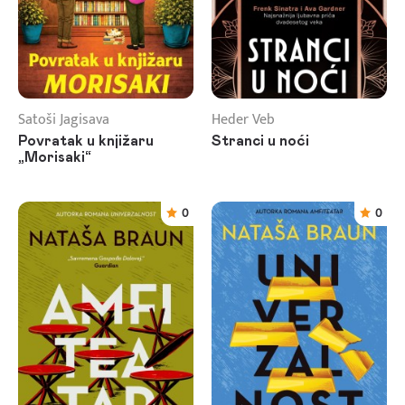
Satoši Jagisava
Heder Veb
Povratak u knjižaru
Stranci u noći
„Morisaki“
0
0