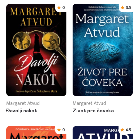
0
3.5
Margaret Atvud
Margaret Atvud
Đavolji nakot
Život pre čoveka
0
4.5