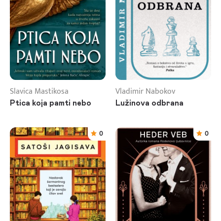
Slavica Mastikosa
Vladimir Nabokov
Ptica koja pamti nebo
Lužinova odbrana
0
0