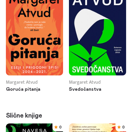
Margaret Atvud
Margaret Atvud
Goruća pitanja
Svedočanstva
Slične knjige
0
0