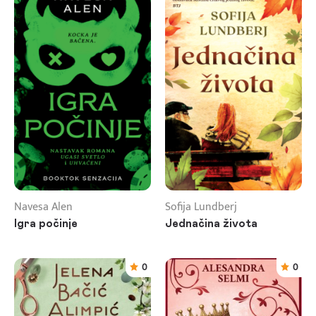
Navesa Alen
Sofija Lundberj
Igra počinje
Jednačina života
0
0