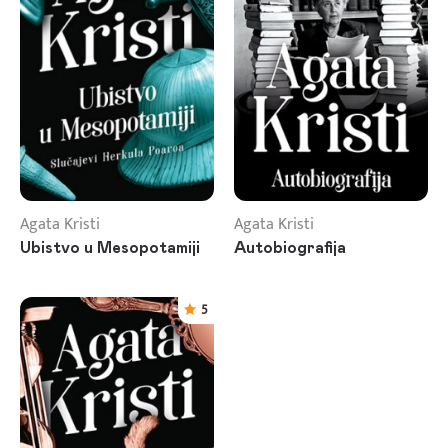
Agata Kristi
Agata Kristi
Ubistvo u Mesopotamiji
Autobiografija
5