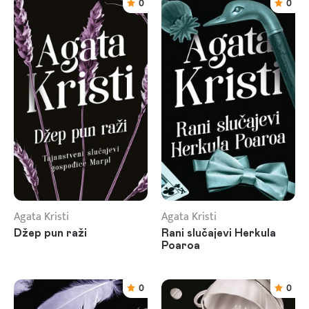
0
0
Agata Kristi
Agata Kristi
Džep pun raži
Rani slučajevi Herkula
Poaroa
0
0