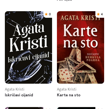
0
4
Agata Kristi
Agata Kristi
Iskričavi cijanid
Karte na sto