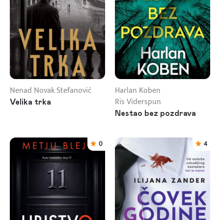
Nenad Novak Stefanović
Harlan Koben
Ris Viderspun
Velika trka
Nestao bez pozdrava
0
4