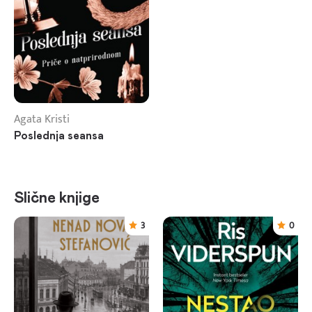
Agata Kristi
Poslednja seansa
Slične knjige
3
0