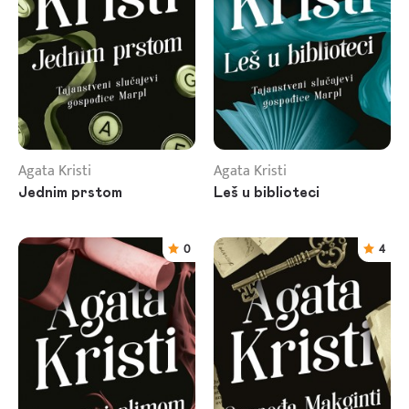
Agata Kristi
Agata Kristi
Jednim prstom
Leš u biblioteci
0
4