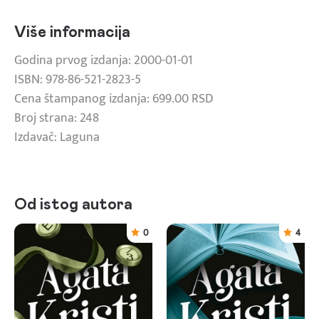
Više informacija
Godina prvog izdanja: 2000-01-01
ISBN: 978-86-521-2823-5
Cena štampanog izdanja: 699.00 RSD
Broj strana: 248
Izdavač: Laguna
Od istog autora
0
4