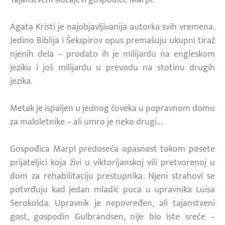
Agata Kristi je najobjavljivanija autorka svih vremena.
Jedino Biblija i Šekspirov opus premašuju ukupni tiraž
njenih dela – prodato ih je milijardu na engleskom
jeziku i još milijardu u prevodu na stotinu drugih
jezika.
Metak je ispaljen u jednog čoveka u popravnom domu
za maloletnike – ali umro je neko drugi...
Gospođica Marpl predoseća opasnost tokom posete
prijateljici koja živi u viktorijanskoj vili pretvorenoj u
dom za rehabilitaciju prestupnika. Njeni strahovi se
potvrđuju kad jedan mladić puca u upravnika Luisa
Serokolda. Upravnik je nepovređen, ali tajanstveni
gost, gospodin Gulbrandsen, nije bio iste sreće –