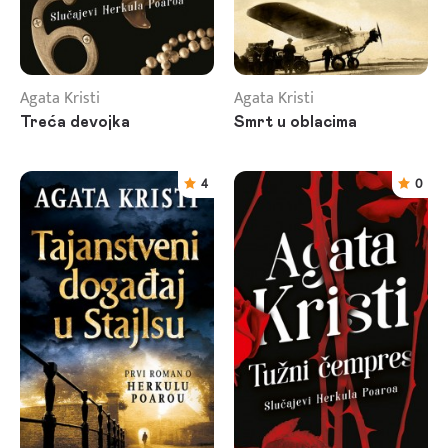
Agata Kristi
Agata Kristi
Treća devojka
Smrt u oblacima
4
0