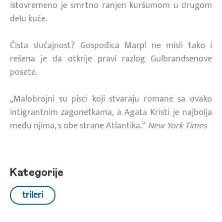
istovremeno je smrtno ranjen kuršumom u drugom
delu kuće.
Čista slučajnost? Gospođica Marpl ne misli tako i
rešena je da otkrije pravi razlog Gulbrandsenove
posete.
„Malobrojni su pisci koji stvaraju romane sa ovako
intigrantnim zagonetkama, a Agata Kristi je najbolja
među njima, s obe strane Atlantika.“
New York Times
Kategorije
trileri