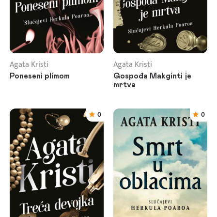
Agata Kristi
Agata Kristi
Poneseni plimom
Gospođa Makginti je
mrtva
0
0