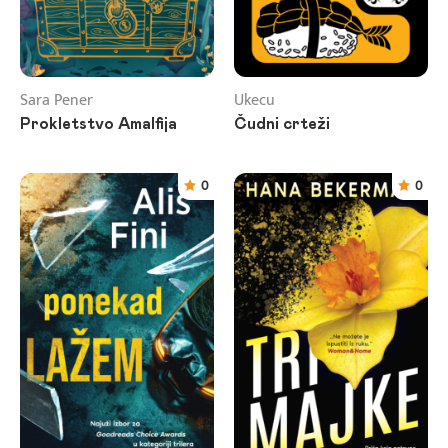
Sara Pener
Ukecu
Prokletstvo Amalfija
Čudni crteži
0
0