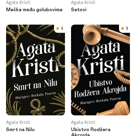
Agata Kristi
Agata Kristi
Mačka među golubovima
Satovi
5
5
Agata Kristi
Agata Kristi
Smrt na Nilu
Ubistvo Rodžera
Akrojda