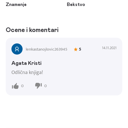
Znamenje
Bekstvo
Ocene i komentari
14.11.2021
lenkastanojlovic263945
5
Agata Kristi
Odlična knjiga!
0
0