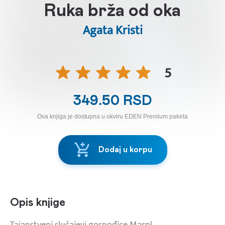
Ruka brža od oka
Agata Kristi
5
349.50 RSD
Ova knjiga je dostupna u okviru EDEN Premium paketa
Dodaj u korpu
Opis knjige
Tajanstveni slučajevi gospođice Marpl.