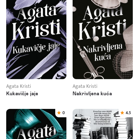
Agata Kristi
Agata Kristi
Kukavičje jaje
Nakrivljena kuća
0
4.5