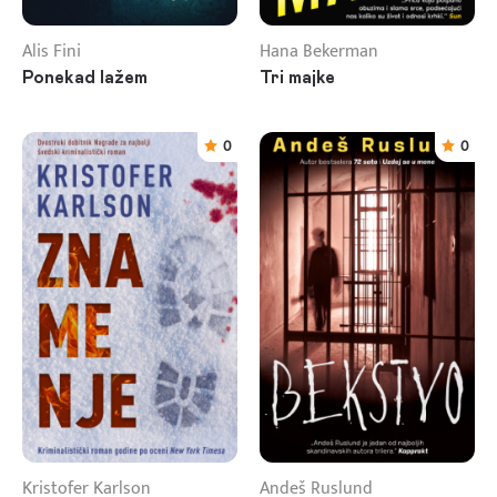
Alis Fini
Hana Bekerman
Ponekad lažem
Tri majke
0
0
Kristofer Karlson
Andeš Ruslund