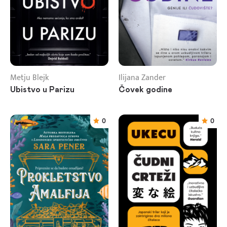
Metju Blejk
Ilijana Zander
Ubistvo u Parizu
Čovek godine
0
0