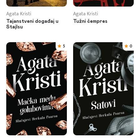
Agata Kristi
Agata Kristi
Tajanstveni događaj u
Tužni čempres
Stajlsu
5
0