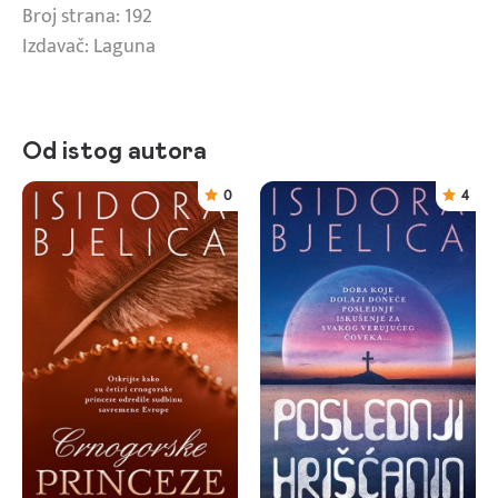
Broj strana: 192
Izdavač: Laguna
Od istog autora
0
4