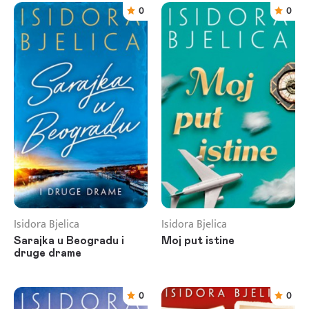
0
0
Isidora Bjelica
Isidora Bjelica
Sarajka u Beogradu i
Moj put istine
druge drame
0
0