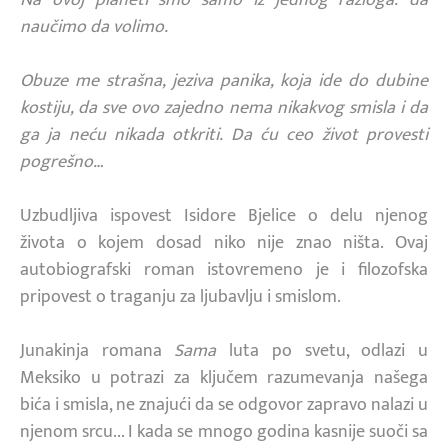
naučimo da volimo.
Obuze me strašna, jeziva panika, koja ide do dubine
kostiju, da sve ovo zajedno nema nikakvog smisla i da
ga ja neću nikada otkriti. Da ću ceo život provesti
pogrešno…
Uzbudljiva ispovest Isidore Bjelice o delu njenog
života o kojem dosad niko nije znao ništa. Ovaj
autobiografski roman istovremeno je i filozofska
pripovest o traganju za ljubavlju i smislom.
Junakinja romana
Sama
luta po svetu, odlazi u
Meksiko u potrazi za ključem razumevanja našega
bića i smisla, ne znajući da se odgovor zapravo nalazi u
njenom srcu... I kada se mnogo godina kasnije suoči sa