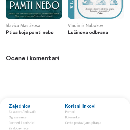
Slavica Mastikosa
Vladimir Nabokov
Ptica koja pamti nebo
Lužinova odbrana
Ocene i komentari
Zajednica
Korisni linkovi
Za autore/izdavače
Pomoć
Oglašavanje
Bukmarker
Partneri i korisnici
Često postavljana pitanja
Za dobavljače