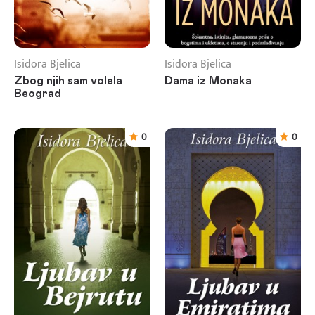
Isidora Bjelica
Isidora Bjelica
Zbog njih sam volela
Dama iz Monaka
Beograd
0
0