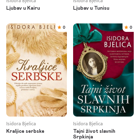
Isidora Bjelica
Isidora Bjelica
Ljubav u Kairu
Ljubav u Tunisu
0
0
Isidora Bjelica
Isidora Bjelica
Kraljice serbske
Tajni život slavnih
Srpkinja