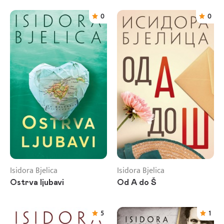
0
0
Isidora Bjelica
Isidora Bjelica
Ostrva ljubavi
Od A do Š
5
1