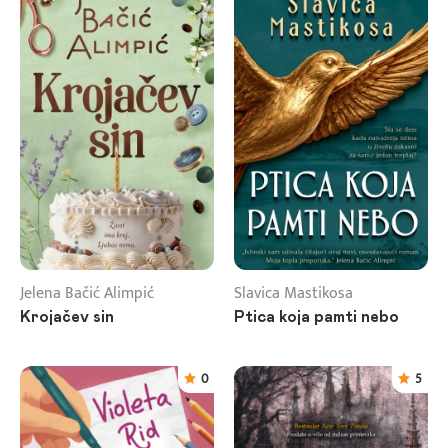
Jelena Bačić Alimpić
Slavica Mastikosa
Krojačev sin
Ptica koja pamti nebo
0
5