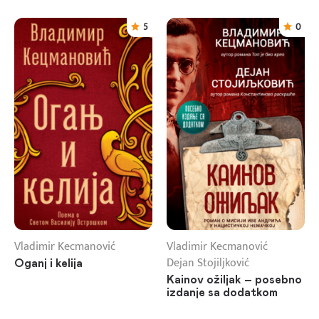
5
0
Vladimir Kecmanović
Vladimir Kecmanović
Dejan Stojiljković
Oganj i kelija
Kainov ožiljak – posebno
izdanje sa dodatkom