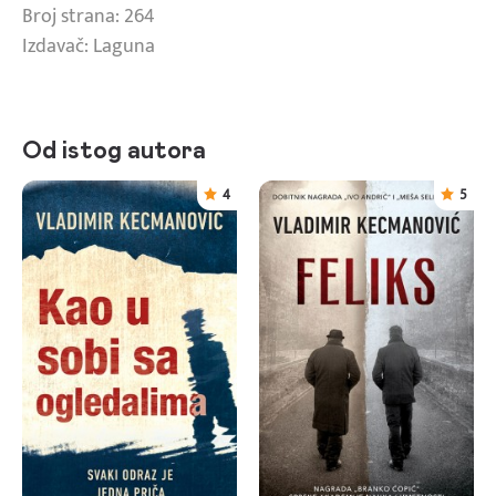
Broj strana: 264
Izdavač: Laguna
Od istog autora
4
5