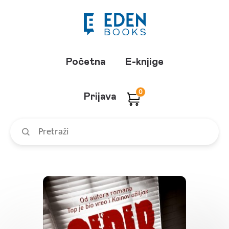
Početna
E-knjige
0
Prijava