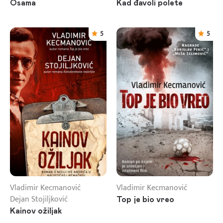
Osama
Kad đavoli polete
5
5
Vladimir Kecmanović
Vladimir Kecmanović
Dejan Stojiljković
Top je bio vreo
Kainov ožiljak