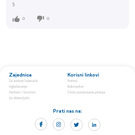
5
0
0
Zajednica
Korisni linkovi
Za autore/izdavače
Pomoć
Oglašavanje
Bukmarker
Partneri i korisnici
Često postavljana pitanja
Za dobavljače
Prati nas na: