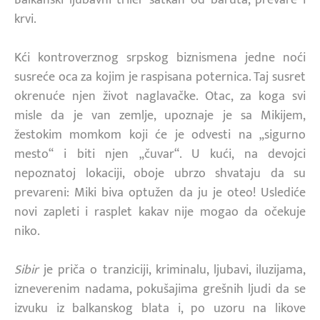
krvi.
Kći kontroverznog srpskog biznismena jedne noći
susreće oca za kojim je raspisana poternica. Taj susret
okrenuće njen život naglavačke. Otac, za koga svi
misle da je van zemlje, upoznaje je sa Mikijem,
žestokim momkom koji će je odvesti na „sigurno
mesto“ i biti njen „čuvar“. U kući, na devojci
nepoznatoj lokaciji, oboje ubrzo shvataju da su
prevareni: Miki biva optužen da ju je oteo! Uslediće
novi zapleti i rasplet kakav nije mogao da očekuje
niko.
Sibir
je priča o tranziciji, kriminalu, ljubavi, iluzijama,
izneverenim nadama, pokušajima grešnih ljudi da se
izvuku iz balkanskog blata i, po uzoru na likove