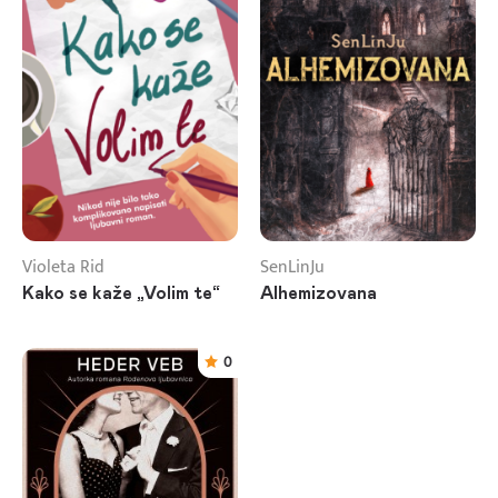
Violeta Rid
SenLinJu
Kako se kaže „Volim te“
Alhemizovana
0