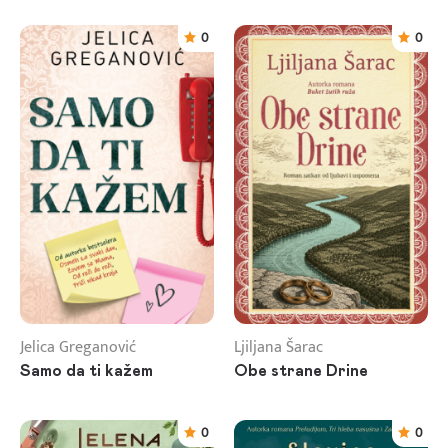
0
0
Jelica Greganović
Ljiljana Šarac
Samo da ti kažem
Obe strane Drine
0
0