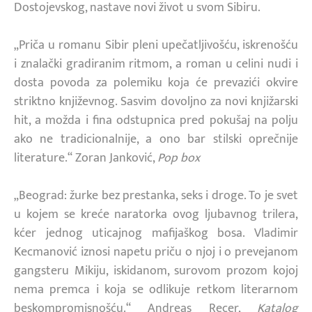
Dostojevskog, nastave novi život u svom Sibiru.
„Priča u romanu Sibir pleni upečatljivošću, iskrenošću
i znalački gradiranim ritmom, a roman u celini nudi i
dosta povoda za polemiku koja će prevazići okvire
striktno književnog. Sasvim dovoljno za novi knjižarski
hit, a možda i fina odstupnica pred pokušaj na polju
ako ne tradicionalnije, a ono bar stilski oprečnije
literature.“ Zoran Janković,
Pop box
„Beograd: žurke bez prestanka, seks i droge. To je svet
u kojem se kreće naratorka ovog ljubavnog trilera,
kćer jednog uticajnog mafijaškog bosa. Vladimir
Kecmanović iznosi napetu priču o njoj i o prevejanom
gangsteru Mikiju, iskidanom, surovom prozom kojoj
nema premca i koja se odlikuje retkom literarnom
beskompromisnošću.“ Andreas Recer,
Katalog