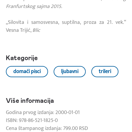
Franfurtskog sajma 2015.
„Silovita i samosvesna, suptilna, proza za 21. vek.“
Vesna Trijić,
Blic
Kategorije
domaći pisci
ljubavni
trileri
Više informacija
Godina prvog izdanja: 2000-01-01
ISBN: 978-86-521-1825-0
Cena štampanog izdanja: 799.00 RSD