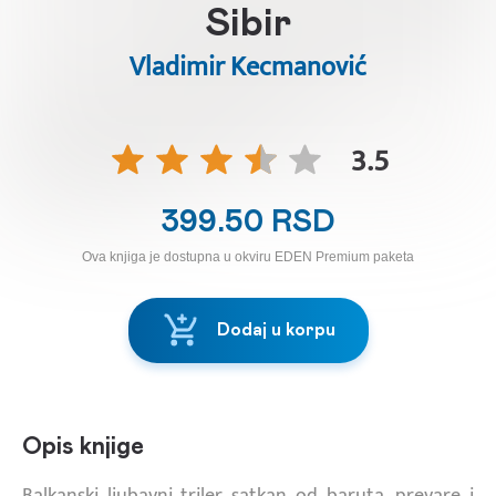
Sibir
Vladimir Kecmanović
3.5
399.50 RSD
Ova knjiga je dostupna u okviru EDEN Premium paketa
Dodaj u korpu
Opis knjige
Balkanski ljubavni triler satkan od baruta, prevare i