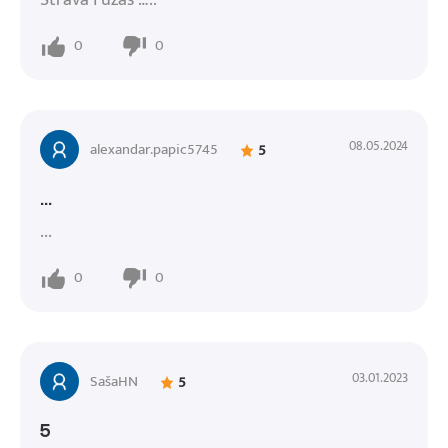
0
0
08.05.2024
alexandar.papic5745
5
...
...
0
0
03.01.2023
SašaHN
5
5