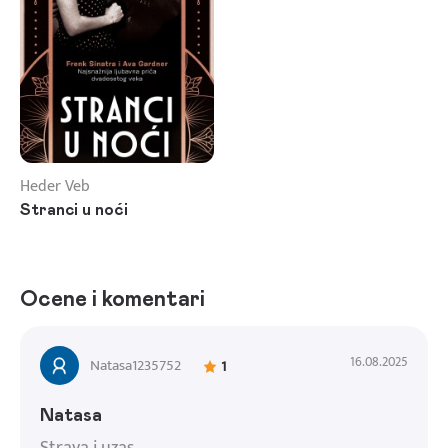
Heder Veb
Stranci u noći
Ocene i komentari
16.08.2025
Natasa1235752
1
Natasa
Strava i uzas …..