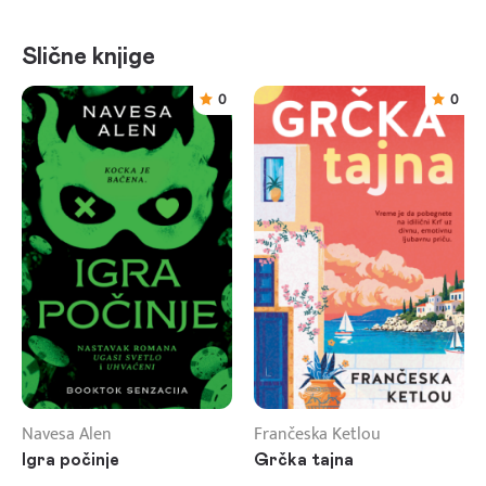
Slične knjige
0
0
Navesa Alen
Frančeska Ketlou
Igra počinje
Grčka tajna