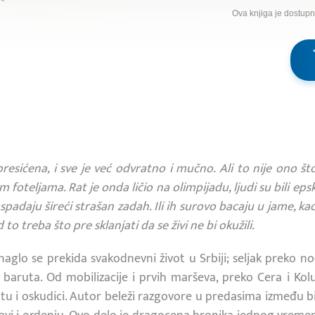
Ova knjiga je dostup
presićena, i sve je već odvratno i mučno. Ali to nije ono š
m foteljama. Rat je onda ličio na olimpijadu, ljudi su bili eps
raspadaju šireći strašan zadah. Ili ih surovo bacaju u jame, k
d to treba što pre sklanjati da se živi ne bi okužili.
glo se prekida svakodnevni život u Srbiji; seljak preko noć
 baruta. Od mobilizacije i prvih marševa, preko Cera i Kol
tu i oskudici. Autor beleži razgovore u predasima između bi