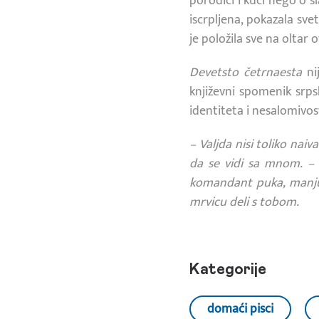
porodici i kući nego o s
iscrpljena, pokazala sv
je položila sve na oltar 
Devetsto četrnaesta
ni
književni spomenik srp
identiteta i nesalomivos
– Valjda nisi toliko nai
da se vidi sa mnom. – 
komandant puka, manju 
mrvicu deli s tobom.
Kategorije
domaći pisci