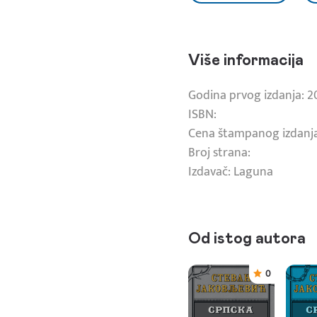
Više informacija
Godina prvog izdanja: 2
ISBN:
Cena štampanog izdanja
Broj strana:
Izdavač: Laguna
Od istog autora
0