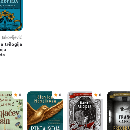
 Jakovljević
a trilogija
ija
de
0
0
0