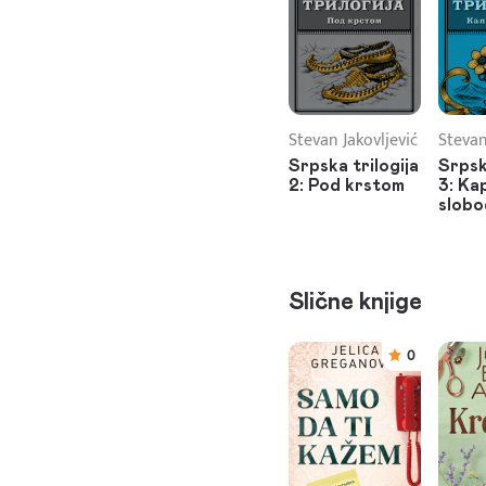
Stevan Jakovljević
Stevan
Srpska trilogija
Srpsk
2: Pod krstom
3: Kap
slobo
Slične knjige
0