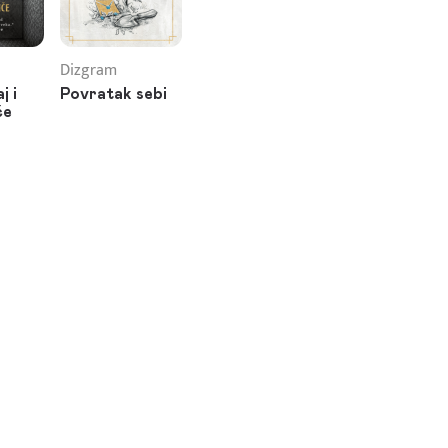
a
Dizgram
j i
Povratak sebi
če