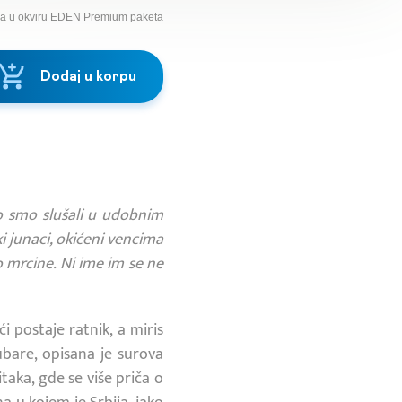
na u okviru EDEN Premium paketa
Dodaj u korpu
to smo slušali u udobnim
ki junaci, okićeni vencima
ao mrcine. Ni ime im se ne
i postaje ratnik, a miris
ubare, opisana je surova
taka, gde se više priča o