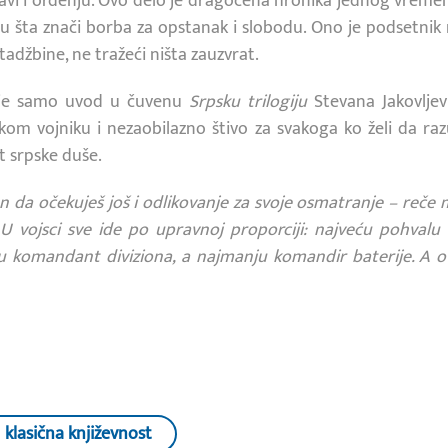
lavi i ordenju. Ovo delo je dragocena hronika jednog vremen
etu šta znači borba za opstanak i slobodu. Ono je podsetnik 
otadžbine, ne tražeći ništa zauzvrat.
je samo uvod u čuvenu
Srpsku trilogiju
Stevana Jakovljevi
skom vojniku i nezaobilazno štivo za svakoga ko želi da r
t srpske duše.
van da očekuješ još i odlikovanje za svoje osmatranje – reče 
U vojsci sve ide po upravnoj proporciji: najveću pohvalu 
komandant diviziona, a najmanju komandir baterije. A ova
klasična književnost