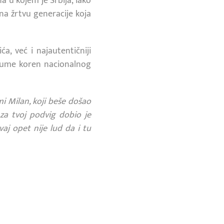
a u kojem je Srbija, iako
na žrtvu generacije koja
ća, već i najautentičniji
azume koren nacionalnog
mi Milan, koji beše došao
za tvoj podvig dobio je
j opet nije lud da i tu