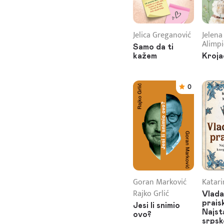
Jelica Greganović
Jelena
Alimpi
Samo da ti
kažem
Kroja
0
Goran Marković
Katari
Rajko Grlić
Vlada
prais
Jesi li snimio
Najst
ovo?
srpsk