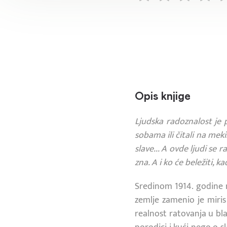
Opis knjige
Ljudska radoznalost je 
sobama ili čitali na meki
slave... A ovde ljudi se 
zna. A i ko će beležiti, ka
Sredinom 1914. godine na
zemlje zamenio je miris
realnost ratovanja u bla