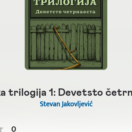
a trilogija 1: Devetsto četr
Stevan Jakovljević
0