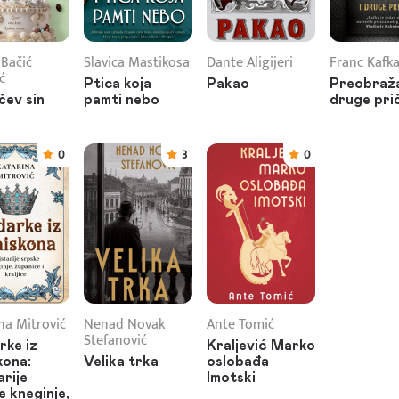
 Bačić
Slavica Mastikosa
Dante Aligijeri
Franc Kafk
ć
Ptica koja
Pakao
Preobraža
čev sin
pamti nebo
druge pri
0
3
0
na Mitrović
Nenad Novak
Ante Tomić
Stefanović
rke iz
Kraljević Marko
kona:
Velika trka
oslobađa
arije
Imotski
e kneginje,