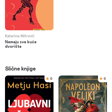
Katarina Mitrović
Nemaju sve kuće
dvorište
Slične knjige
0
0