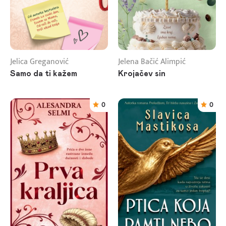
Jelica Greganović
Jelena Bačić Alimpić
Samo da ti kažem
Krojačev sin
0
0