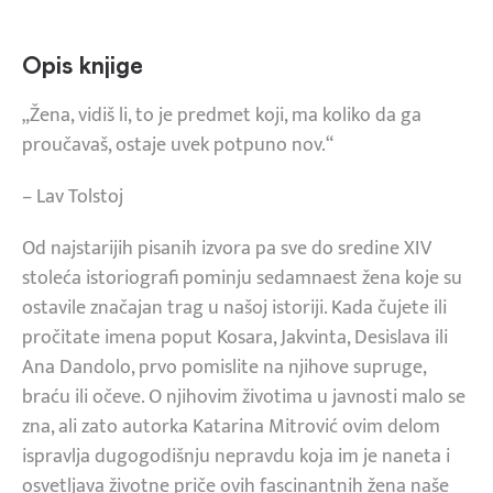
Opis knjige
„Žena, vidiš li, to je predmet koji, ma koliko da ga
proučavaš, ostaje uvek potpuno nov.“
– Lav Tolstoj
Od najstarijih pisanih izvora pa sve do sredine XIV
stoleća istoriografi pominju sedamnaest žena koje su
ostavile značajan trag u našoj istoriji. Kada čujete ili
pročitate imena poput Kosara, Jakvinta, Desislava ili
Ana Dandolo, prvo pomislite na njihove supruge,
braću ili očeve. O njihovim životima u javnosti malo se
zna, ali zato autorka Katarina Mitrović ovim delom
ispravlja dugogodišnju nepravdu koja im je naneta i
osvetljava životne priče ovih fascinantnih žena naše