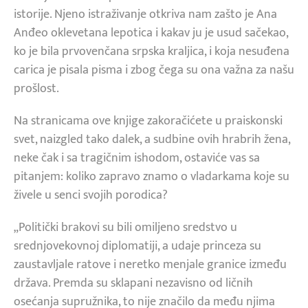
istorije. Njeno istraživanje otkriva nam zašto je Ana
Anđeo oklevetana lepotica i kakav ju je usud sačekao,
ko je bila prvovenčana srpska kraljica, i koja nesuđena
carica je pisala pisma i zbog čega su ona važna za našu
prošlost.
Na stranicama ove knjige zakoračićete u praiskonski
svet, naizgled tako dalek, a sudbine ovih hrabrih žena,
neke čak i sa tragičnim ishodom, ostaviće vas sa
pitanjem: koliko zapravo znamo o vladarkama koje su
živele u senci svojih porodica?
„Politički brakovi su bili omiljeno sredstvo u
srednjovekovnoj diplomatiji, a udaje princeza su
zaustavljale ratove i neretko menjale granice između
država. Premda su sklapani nezavisno od ličnih
osećanja supružnika, to nije značilo da među njima