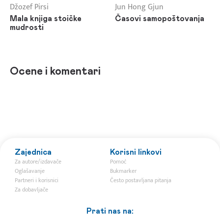
Džozef Pirsi
Jun Hong Gjun
Mala knjiga stoičke
Časovi samopoštovanja
mudrosti
Ocene i komentari
Zajednica
Korisni linkovi
Za autore/izdavače
Pomoć
Oglašavanje
Bukmarker
Partneri i korisnici
Često postavljana pitanja
Za dobavljače
Prati nas na: