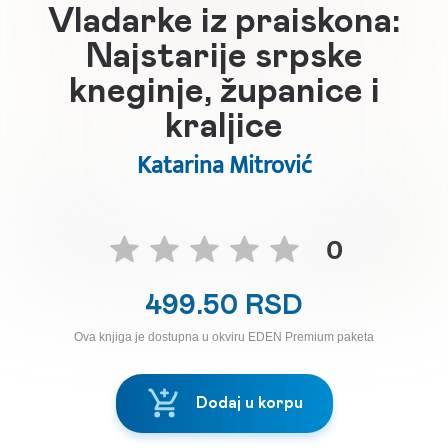
Vladarke iz praiskona:
Najstarije srpske
kneginje, županice i
kraljice
Katarina Mitrović
0
499.50 RSD
Ova knjiga je dostupna u okviru EDEN Premium paketa
Dodaj u korpu