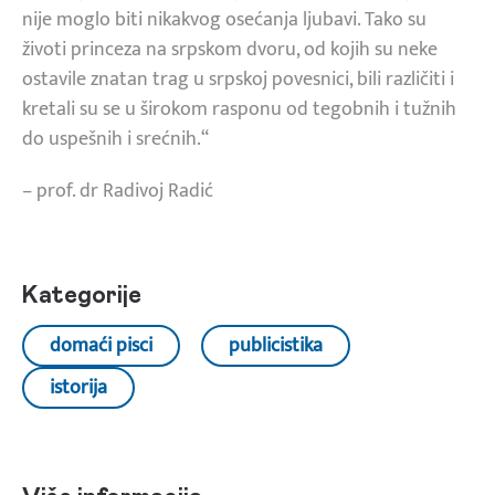
nije moglo biti nikakvog osećanja ljubavi. Tako su
životi princeza na srpskom dvoru, od kojih su neke
ostavile znatan trag u srpskoj povesnici, bili različiti i
kretali su se u širokom rasponu od tegobnih i tužnih
do uspešnih i srećnih.“
– prof. dr Radivoj Radić
Kategorije
domaći pisci
publicistika
istorija