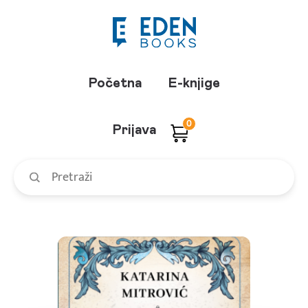
Početna
E-knjige
0
Prijava