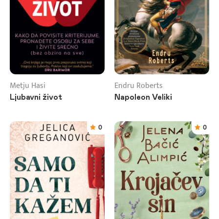
Metju Hasi
Endru Roberts
Ljubavni život
Napoleon Veliki
0
0