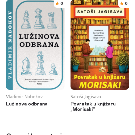
0
0
Vladimir Nabokov
Satoši Jagisava
Lužinova odbrana
Povratak u knjižaru
„Morisaki“