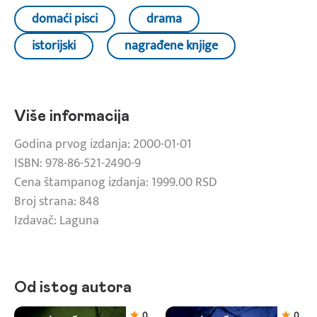
domaći pisci
drama
istorijski
nagrađene knjige
Više informacija
Godina prvog izdanja: 2000-01-01
ISBN: 978-86-521-2490-9
Cena štampanog izdanja: 1999.00 RSD
Broj strana: 848
Izdavač: Laguna
Od istog autora
0
0