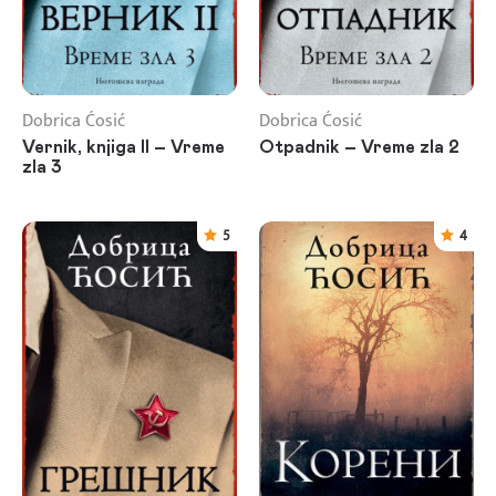
Dobrica Ćosić
Dobrica Ćosić
Vernik, knjiga II – Vreme
Otpadnik – Vreme zla 2
zla 3
5
4