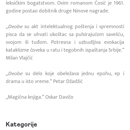
leksičkim bogatstvom. Ovim romanom Ćosić je 1961.
godine postao dobitnik druge Ninove nagrade.
„
Deobe
su akt intelektualnog poštenja i spremnosti
pisca da se uhvati ukoštac sa pulsirajućom savešću,
svojom ili tuđom. Potresna i uzbudljiva evokacija
kataklizme čoveka u ratu i tegobnih ispaštanja Srbije.“
Milan Vlajčić
„
Deobe
su delo koje obeležava jednu epohu, ep i
drama u isto vreme.“ Petar Džadžić
„Magična knjiga.“ Oskar Davičo
Kategorije