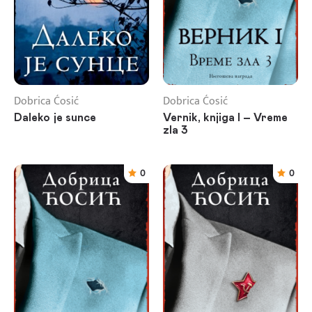
Dobrica Ćosić
Dobrica Ćosić
Daleko je sunce
Vernik, knjiga I – Vreme
zla 3
0
0