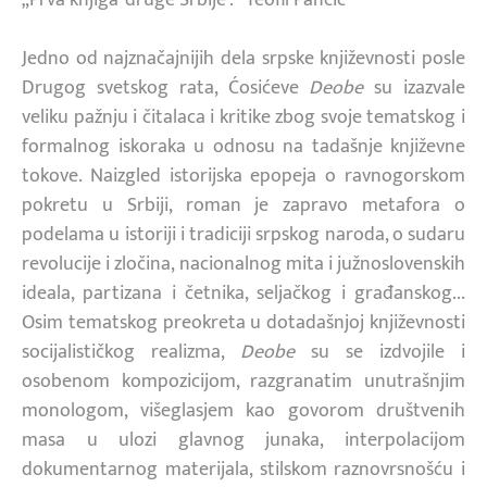
Jedno od najznačajnijih dela srpske književnosti posle
Drugog svetskog rata, Ćosićeve
Deobe
su izazvale
veliku pažnju i čitalaca i kritike zbog svoje tematskog i
formalnog iskoraka u odnosu na tadašnje književne
tokove. Naizgled istorijska epopeja o ravnogorskom
pokretu u Srbiji, roman je zapravo metafora o
podelama u istoriji i tradiciji srpskog naroda, o sudaru
revolucije i zločina, nacionalnog mita i južnoslovenskih
ideala, partizana i četnika, seljačkog i građanskog...
Osim tematskog preokreta u dotadašnjoj književnosti
socijalističkog realizma,
Deobe
su se izdvojile i
osobenom kompozicijom, razgranatim unutrašnjim
monologom, višeglasjem kao govorom društvenih
masa u ulozi glavnog junaka, interpolacijom
dokumentarnog materijala, stilskom raznovrsnošću i