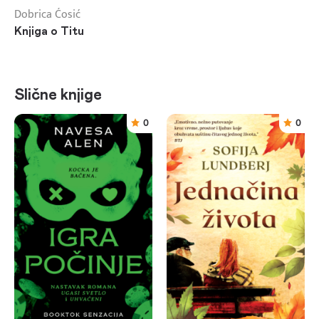
Dobrica Ćosić
Knjiga o Titu
Slične knjige
0
0