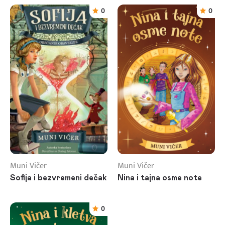
0
0
Muni Vičer
Muni Vičer
Sofija i bezvremeni dečak
Nina i tajna osme note
0