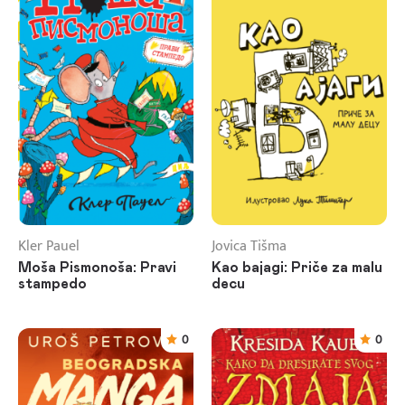
Kler Pauel
Jovica Tišma
Moša Pismonoša: Pravi
Kao bajagi: Priče za malu
stampedo
decu
0
0