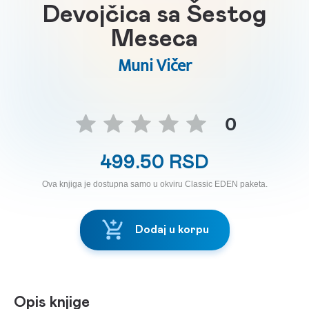
Devojčica sa Šestog
Meseca
Muni Vičer
0
499.50 RSD
Ova knjiga je dostupna samo u okviru Classic EDEN paketa.
Dodaj u korpu
Opis knjige