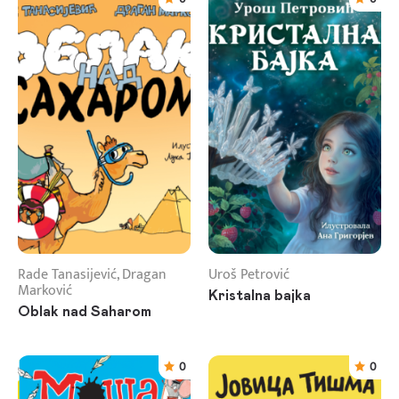
Rade Tanasijević, Dragan
Uroš Petrović
Marković
Kristalna bajka
Oblak nad Saharom
0
0