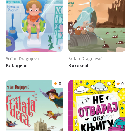
Srđan Dragojević
Srđan Dragojević
Kakagrad
Kakakralj
0
0