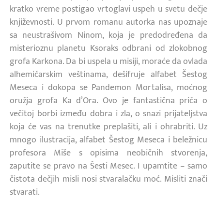
kratko vreme postigao vrtoglavi uspeh u svetu dečje
književnosti. U prvom romanu autorka nas upoznaje
sa neustrašivom Ninom, koja je predodređena da
misterioznu planetu Ksoraks odbrani
od zlokobnog
grofa Karkona. Da bi uspela u misiji, moraće da ovlada
alhemičarskim veštinama, dešifruje alfabet Šestog
Meseca i dokopa se Pandemon Mortalisa, moćnog
oružja grofa Ka d’Ora. Ovo je fantastična priča o
večitoj borbi između dobra i zla, o snazi prijateljstva
koja će vas na trenutke preplašiti, ali i ohrabriti. Uz
mnogo ilustracija, alfabet Šestog Meseca i beležnicu
profesora Miše s opisima neobičnih stvorenja,
zaputite se pravo na Šesti Mesec. I upamtite – samo
čistota dečjih misli nosi stvaralačku moć. Misliti znači
stvarati.