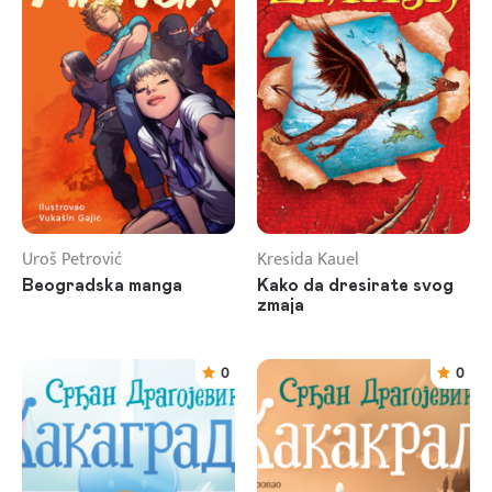
Uroš Petrović
Kresida Kauel
Beogradska manga
Kako da dresirate svog
zmaja
0
0