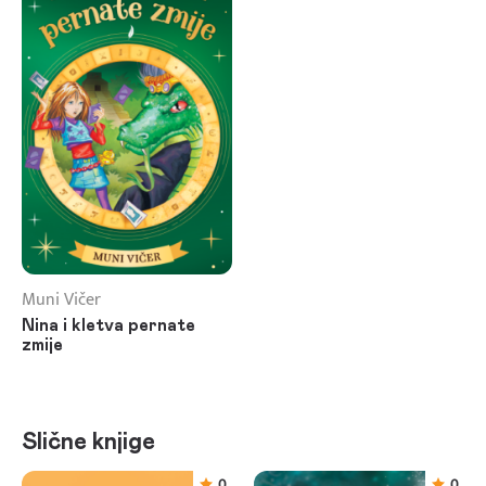
Muni Vičer
Nina i kletva pernate
zmije
Slične knjige
0
0