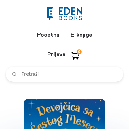
Početna
E-knjige
0
Prijava