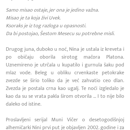
Samo misao ostaje, jer ona je jedino važna.
Misao je ta koja živi Uvek.
Ksoraks je iz tog razloga u opasnosti.
Da bi postojao, Šestom Mesecu su potrebne misli.
Drugog juna, duboko u noć, Nina je ustala iz kreveta i
po običaju oborila sirotog mačora Platona.
Uznemireno je utrčala u kupatilo i gurnula šaku pod
mlaz vode. Beleg u obliku crvenkaste petokrake
zvezde se širio toliko da je već zahvatio ceo dlan.
Zvezda je postala crna kao ugalj. Te noći izgledalo je
kao da su se vrata pakla širom otvorila … I to nije bilo
daleko od istine.
Proslavljeni serijal Muni Vičer o desetogodišnjoj
alhemičarki Nini prvi put je objavljen 2002. godine i za