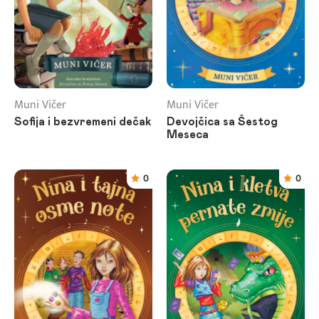
Muni Vičer
Muni Vičer
Sofija i bezvremeni dečak
Devojčica sa Šestog
Meseca
0
0