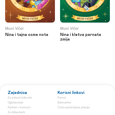
Muni Vičer
Muni Vičer
Nina i tajna osme note
Nina i kletva pernate
zmije
Zajednica
Korisni linkovi
Za autore/izdavače
Pomoć
Oglašavanje
Bukmarker
Partneri i korisnici
Često postavljana pitanja
Za dobavljače