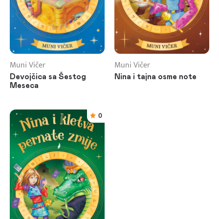
Muni Vičer
Muni Vičer
Devojčica sa Šestog
Nina i tajna osme note
Meseca
0