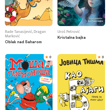
Rade Tanasijević, Dragan
Uroš Petrović
Marković
Kristalna bajka
Oblak nad Saharom
0
0