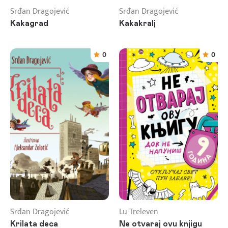
Srđan Dragojević
Srđan Dragojević
Kakagrad
Kakakralj
0
0
Srđan Dragojević
Lu Treleven
Krilata deca
Ne otvaraj ovu knjigu