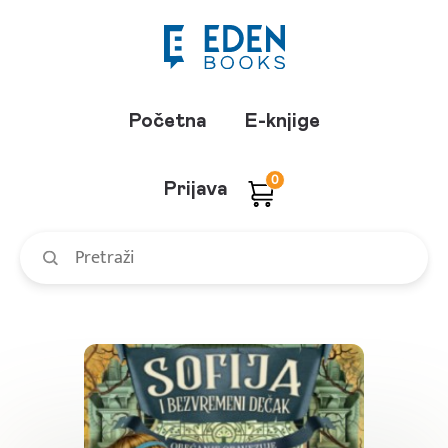
Početna
E-knjige
0
Prijava