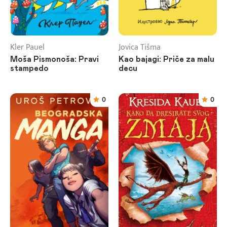
Kler Pauel
Jovica Tišma
Moša Pismonoša: Pravi
Kao bajagi: Priče za malu
stampedo
decu
0
0