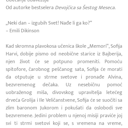
Od autorke bestselera
Devojčica sa Šestog Meseca
.
„Neki dan – izgubih Svet! Nađe li ga ko?“
– Emili Dikinson
Kad skromna plavokosa učenica škole „Memori“, Sofija
Harvi, dobije pismo od neobične starice iz Bajberija,
njen život će se potpuno promeniti. Pomoću
spitofore, čarobnog peščanog sata, Sofija će morati
da otputuje u strme svetove i pronađe Alvina,
bezvremenog dečaka. Uz nesebičnu pomoć
uobraženog miša, divovskog upravitelja letećeg
drveća Grolija i Ile Veličanstvene, Sofija će se suočiti sa
zlim baronom Jukorom i pokušati da oslobodi sve
bezvremene. Jedini problem u njenoj misiji praviće joj
svi ti strmi svetovi koji se, s vremena na vreme,