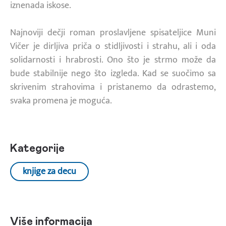
iznenada iskose.
Najnoviji dečji roman proslavljene spisateljice Muni
Vičer je dirljiva priča o stidljivosti i strahu, ali i oda
solidarnosti i hrabrosti. Ono što je strmo može da
bude stabilnije nego što izgleda. Kad se suočimo sa
skrivenim strahovima i pristanemo da odrastemo,
svaka promena je moguća.
Kategorije
knjige za decu
Više informacija