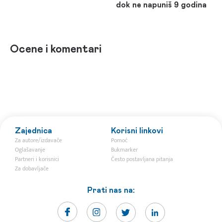
dok ne napuniš 9 godina
Ocene i komentari
Zajednica
Korisni linkovi
Za autore/izdavače
Pomoć
Oglašavanje
Bukmarker
Partneri i korisnici
Često postavljana pitanja
Za dobavljače
Prati nas na: