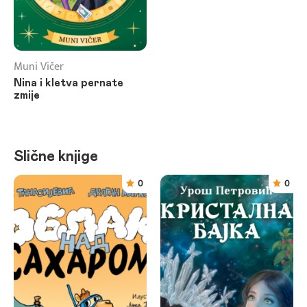
Muni Vičer
Nina i kletva pernate
zmije
Slične knjige
0
0