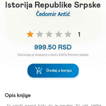
Istorija Republike Srpske
Čedomir Antić
1
999.50 RSD
Ova knjiga je dostupna u okviru EDEN Premium paketa
Dodaj u korpu
Opis knjige
„Za srpski narod kažu da je izgubio 20. vek. Velike