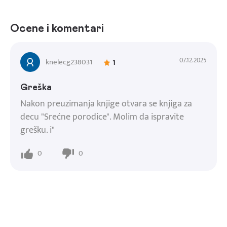
Ocene i komentari
07.12.2025
knelecg238031
1
Greška
Nakon preuzimanja knjige otvara se knjiga za
decu "Srećne porodice". Molim da ispravite
grešku. i"
0
0