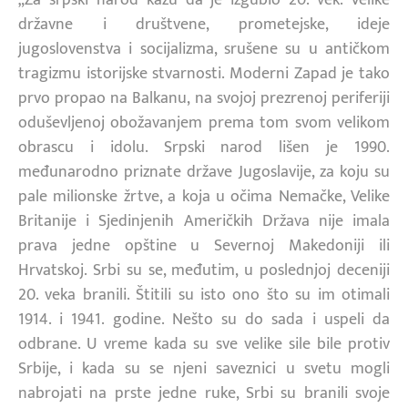
državne i društvene, prometejske, ideje
jugoslovenstva i socijalizma, srušene su u antičkom
tragizmu istorijske stvarnosti. Moderni Zapad je tako
prvo propao na Balkanu, na svojoj prezrenoj periferiji
oduševljenoj obožavanjem prema tom svom velikom
obrascu i idolu. Srpski narod lišen je 1990.
međunarodno priznate države Jugoslavije, za koju su
pale milionske žrtve, a koja u očima Nemačke, Velike
Britanije i Sjedinjenih Američkih Država nije imala
prava jedne opštine u Severnoj Makedoniji ili
Hrvatskoj. Srbi su se, međutim, u poslednjoj deceniji
20. veka branili. Štitili su isto ono što su im otimali
1914. i 1941. godine. Nešto su do sada i uspeli da
odbrane. U vreme kada su sve velike sile bile protiv
Srbije, i kada su se njeni saveznici u svetu mogli
nabrojati na prste jedne ruke, Srbi su branili svoje