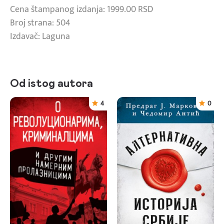
Cena štampanog izdanja: 1999.00 RSD
Broj strana: 504
Izdavač: Laguna
Od istog autora
4
0