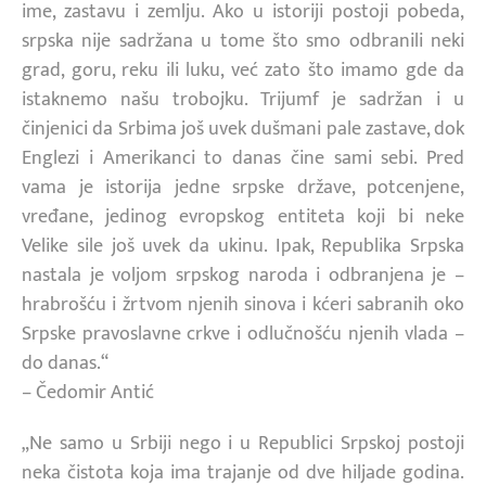
ime, zastavu i zemlju. Ako u istoriji postoji pobeda,
srpska nije sadržana u tome što smo odbranili neki
grad, goru, reku ili luku, već zato što imamo gde da
istaknemo našu trobojku. Trijumf je sadržan i u
činjenici da Srbima još uvek dušmani pale zastave, dok
Englezi i Amerikanci to danas čine sami sebi. Pred
vama je istorija jedne srpske države, potcenjene,
vređane, jedinog evropskog entiteta koji bi neke
Velike sile još uvek da ukinu. Ipak, Republika Srpska
nastala je voljom srpskog naroda i odbranjena je –
hrabrošću i žrtvom njenih sinova i kćeri sabranih oko
Srpske pravoslavne crkve i odlučnošću njenih vlada –
do danas.“
– Čedomir Antić
„Ne samo u Srbiji nego i u Republici Srpskoj postoji
neka čistota koja ima trajanje od dve hiljade godina.