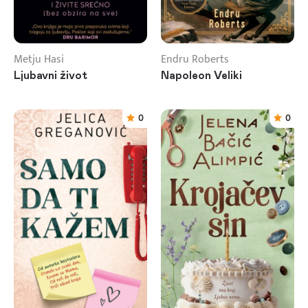
Metju Hasi
Endru Roberts
Ljubavni život
Napoleon Veliki
0
0