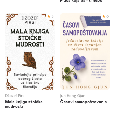
Ptica koja pamti nebo
5
0
Džozef Pirsi
Jun Hong Gjun
Mala knjiga stoičke
Časovi samopoštovanja
mudrosti