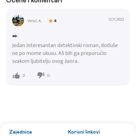
Ocene i komentari
12.11.2022
Vesić A.
4
✒️
Jedan interesantan detektivski roman, doduše
ne po mome ukusu. Ali bih ga preporučio
svakom ljubitelju ovog žanra.
0
0
Zajednica
Korisni linkovi