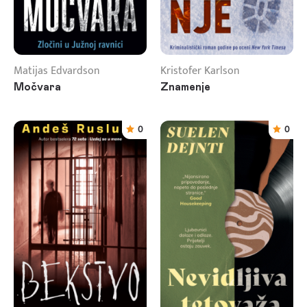
Matijas Edvardson
Kristofer Karlson
Močvara
Znamenje
0
0