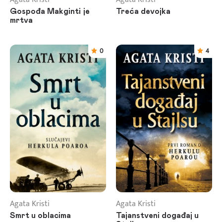
Gospođa Makginti je
Treća devojka
mrtva
0
4
Agata Kristi
Agata Kristi
Smrt u oblacima
Tajanstveni događaj u