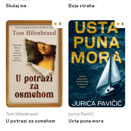
Slušaj me
Boja straha
0
4
Tom Hilenbrand
Jurica Pavičić
U potrazi za osmehom
Usta puna mora