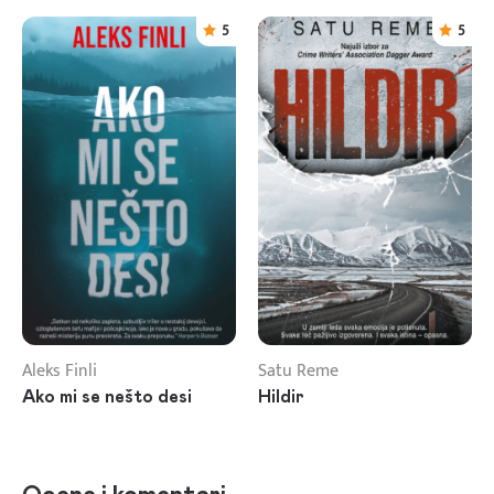
5
5
Aleks Finli
Satu Reme
Ako mi se nešto desi
Hildir