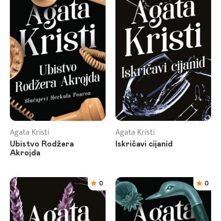
Agata Kristi
Agata Kristi
Ubistvo Rodžera
Iskričavi cijanid
Akrojda
0
0