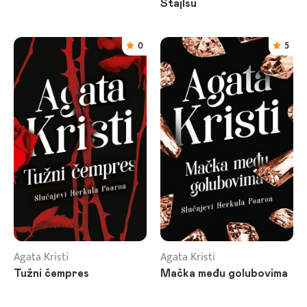
Stajlsu
0
5
Agata Kristi
Agata Kristi
Tužni čempres
Mačka među golubovima