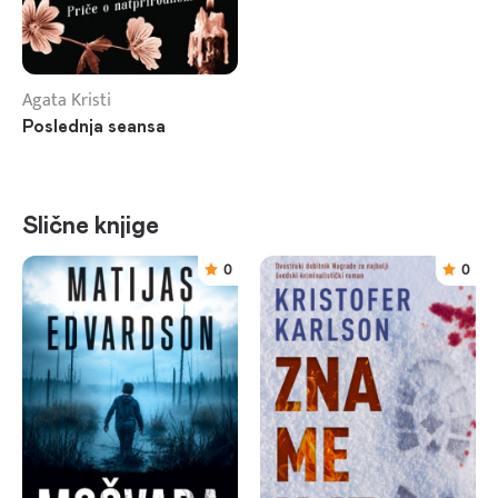
Agata Kristi
Poslednja seansa
Slične knjige
0
0