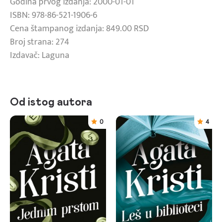
Godina prvog izdanja: 2000-01-01
ISBN: 978-86-521-1906-6
Cena štampanog izdanja: 849.00 RSD
Broj strana: 274
Izdavač: Laguna
Od istog autora
0
4