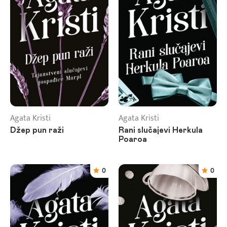
Agata Kristi
Agata Kristi
Džep pun raži
Rani slučajevi Herkula
Poaroa
0
0