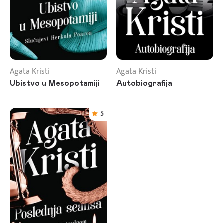
Agata Kristi
Agata Kristi
Ubistvo u Mesopotamiji
Autobiografija
5