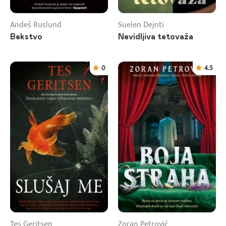
Andeš Ruslund
Suelen Dejnti
Bekstvo
Nevidljiva tetovaža
0
4.5
Tes Geritsen
Zoran Petrović