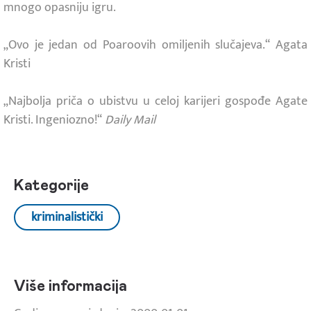
mnogo opasniju igru.
„Ovo je jedan od Poaroovih omiljenih slučajeva.“ Agata
Kristi
„Najbolja priča o ubistvu u celoj karijeri gospođe Agate
Kristi. Ingeniozno!“
Daily Mail
Kategorije
kriminalistički
Više informacija