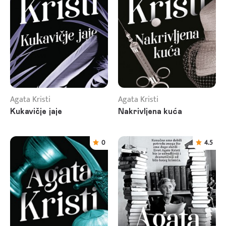
Agata Kristi
Agata Kristi
Kukavičje jaje
Nakrivljena kuća
0
4.5