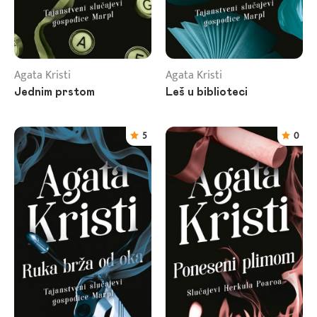
Agata Kristi
Agata Kristi
Jednim prstom
Leš u biblioteci
5
0