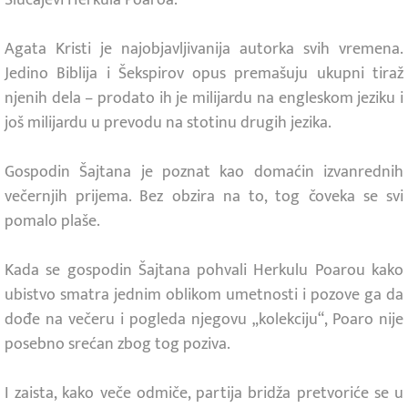
Agata Kristi je najobjavljivanija autorka svih vremena.
Jedino Biblija i Šekspirov opus premašuju ukupni tiraž
njenih dela – prodato ih je milijardu na engleskom jeziku i
još milijardu u prevodu na stotinu drugih jezika.
Gospodin Šajtana je poznat kao domaćin izvanrednih
večernjih prijema. Bez obzira na to, tog čoveka se svi
pomalo plaše.
Kada se gospodin Šajtana pohvali Herkulu Poarou kako
ubistvo smatra jednim oblikom umetnosti i pozove ga da
dođe na večeru i pogleda njegovu „kolekciju“, Poaro nije
posebno srećan zbog tog poziva.
I zaista, kako veče odmiče, partija bridža pretvoriće se u