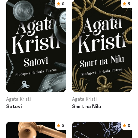
0
5
Agata Kristi
Agata Kristi
Satovi
Smrt na Nilu
5
0