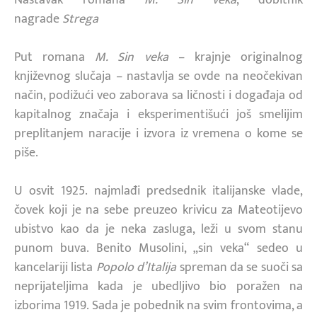
nagrade
Strega
Put romana
M. Sin veka
– krajnje originalnog
književnog slučaja – nastavlja se ovde na neočekivan
način, podižući veo zaborava sa ličnosti i događaja od
kapitalnog značaja i eksperimentišući još smelijim
preplitanjem naracije i izvora iz vremena o kome se
piše.
U osvit 1925. najmlađi predsednik italijanske vlade,
čovek koji je na sebe preuzeo krivicu za Mateotijevo
ubistvo kao da je neka zasluga, leži u svom stanu
punom buva. Benito Musolini, „sin veka“ sedeo u
kancelariji lista
Popolo d’Italija
spreman da se suoči sa
neprijateljima kada je ubedljivo bio poražen na
izborima 1919. Sada je pobednik na svim frontovima, a