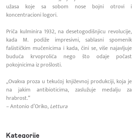
užasa koje sa sobom nose bojni otrovi i
koncentracioni logori.
Priča kulminira 1932, na desetogodišnjicu revolucije,
kada M. podiže impresivni, sablasni spomenik
fašističkim mučenicima i kada, čini se, više najavljuje
buduća krvoprolića nego što odaje počast
pokojnicima iz prošlosti.
„Ovakva proza u tekućoj književnoj produkciji, koja je
na jakim antibioticima, zaslužuje medalju za
hrabrost.“
– Antonio d’Oriko,
Lettura
Kategorije