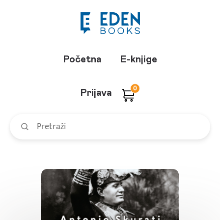
Početna
E-knjige
0
Prijava