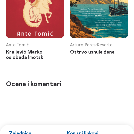
Ante Tomić
Arturo Peres-Reverte
Kraljević Marko
Ostrvo usnule žene
oslobađa Imotski
Ocene i komentari
Zajednica
Korisni linkovi