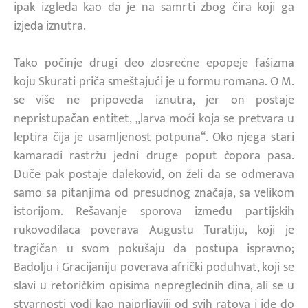
ipak izgleda kao da je na samrti zbog čira koji ga
izjeda iznutra.
Tako počinje drugi deo zlosrećne epopeje fašizma
koju Skurati priča smeštajući je u formu romana. O M.
se više ne pripoveda iznutra, jer on postaje
nepristupačan entitet, „larva moći koja se pretvara u
leptira čija je usamljenost potpuna“. Oko njega stari
kamaradi rastržu jedni druge poput čopora pasa.
Duče pak postaje dalekovid, on želi da se odmerava
samo sa pitanjima od presudnog značaja, sa velikom
istorijom. Rešavanje sporova između partijskih
rukovodilaca poverava Augustu Turatiju, koji je
tragičan u svom pokušaju da postupa ispravno;
Badolju i Gracijaniju poverava afrički poduhvat, koji se
slavi u retoričkim opisima nepreglednih dina, ali se u
stvarnosti vodi kao najprljaviji od svih ratova i ide do