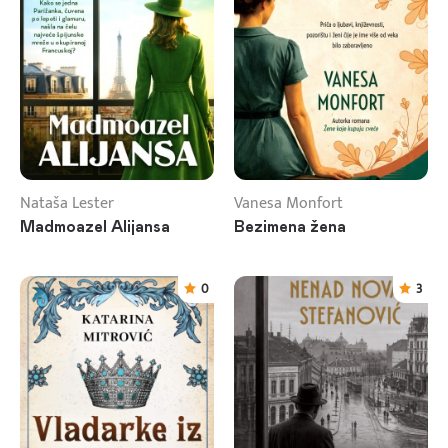
Nataša Lester
Vanesa Monfort
Madmoazel Alijansa
Bezimena žena
0
3