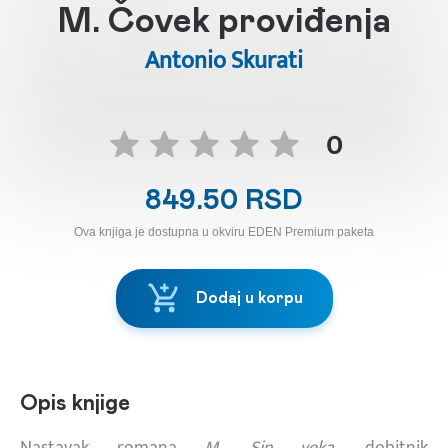
M. Čovek proviđenja
Antonio Skurati
0
849.50 RSD
Ova knjiga je dostupna u okviru EDEN Premium paketa
Dodaj u korpu
Opis knjige
Nastavak romana
M. Sin veka
, dobitnik