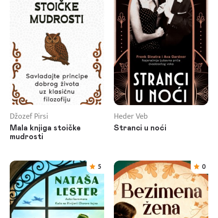
Džozef Pirsi
Heder Veb
Mala knjiga stoičke
Stranci u noći
mudrosti
5
0