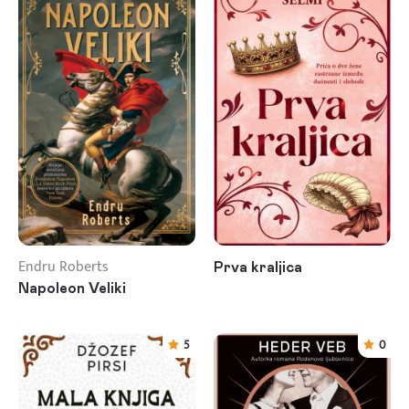
Endru Roberts
Prva kraljica
Napoleon Veliki
5
0