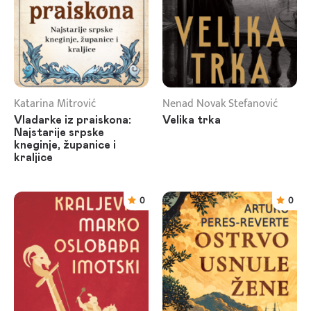
Katarina Mitrović
Nenad Novak Stefanović
Vladarke iz praiskona:
Velika trka
Najstarije srpske
kneginje, županice i
kraljice
0
0