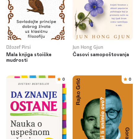
Džozef Pirsi
Jun Hong Gjun
Mala knjiga stoičke
Časovi samopoštovanja
mudrosti
0
0