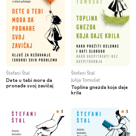
Štefani Štal
Štefani Štal
Julija Tomušat
Dete u tebi mora da
pronađe svoj zavičaj
Toplina gnezda koja daje
krila
5
5