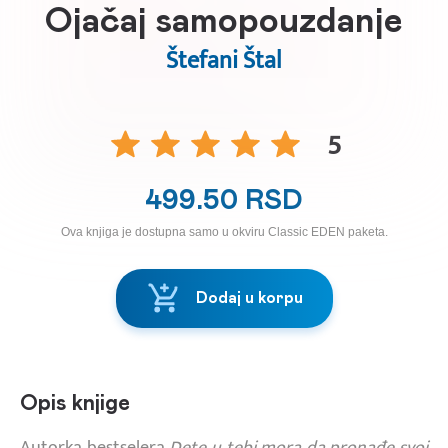
Ojačaj samopouzdanje
Štefani Štal
5
499.50 RSD
Ova knjiga je dostupna samo u okviru Classic EDEN paketa.
Dodaj u korpu
Opis knjige
Autorka bestselera
Dete u tebi mora da pronađe svoj