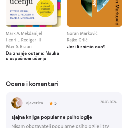
Mark A. Mekdanijel
Goran Marković
Henri L. Rediger III
Rajko Grlić
Piter S. Braun
Jesi li snimio ovo?
Da znanje ostane: Nauka
o uspešnom učenju
Ocene i komentari
20.03.2024
Vjeverica
5
sjajna knjiga popularne psihologije
Nisam obozavatelj popularne psihologije i tzv