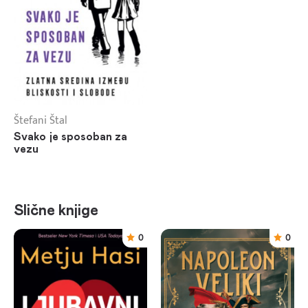
Štefani Štal
Svako je sposoban za
vezu
Slične knjige
0
0