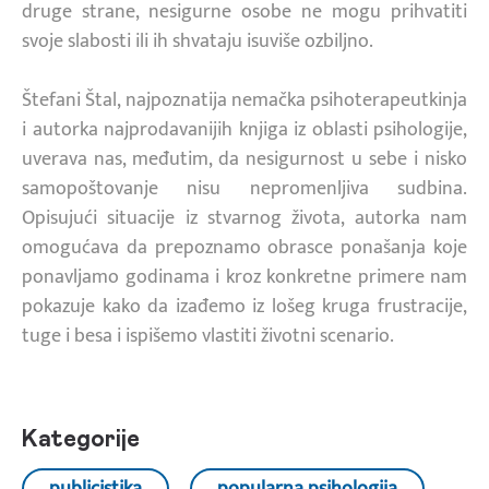
druge strane, nesigurne osobe ne mogu prihvatiti
svoje slabosti ili ih shvataju isuviše ozbiljno.
Štefani Štal, najpoznatija nemačka psihoterapeutkinja
i autorka najprodavanijih knjiga iz oblasti psihologije,
uverava nas, međutim, da nesigurnost u sebe i nisko
samopoštovanje nisu nepromenljiva sudbina.
Opisujući situacije iz stvarnog života, autorka nam
omogućava da prepoznamo obrasce ponašanja koje
ponavljamo godinama i kroz konkretne primere nam
pokazuje kako da izađemo iz lošeg kruga frustracije,
tuge i besa i ispišemo vlastiti životni scenario.
Kategorije
publicistika
popularna psihologija