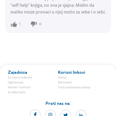
"self help" knjiga, no ova je sjajna. Mislim da
svatko moze pronaci u njoj nesto za sebe i o sebi.
1
0
Zajednica
Korisni linkovi
Za autore/izdavače
Pomoć
Oglašavanje
Bukmarker
Partneri i korisnici
Često postavljana pitanja
Za dobavljače
Prati nas na: