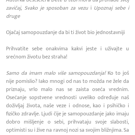
zavičaj
,
Svako je sposoban za vezu
i
Upoznaj sebe i
druge
Ojačaj samopouzdanje da bi ti život bio jednostavniji
Prihvatite sebe onakvima kakvi jeste i uživajte u
srećnom životu bez straha!
Samo da imam malo više samopouzdanja!
Ko to još
nije pomislio? Iako mnogi od nas to možda ne žele da
priznaju, vrlo malo nas se zaista oseća vrednim.
Osećanje sopstvene vrednosti uveliko određuje naš
doživljaj života, naše veze i odnose, kao i psihičko i
fizičko zdravlje. Ljudi čije je samopouzdanje jako imaju
dobro mišljenje o sebi, prihvataju svoje slabosti,
optimisti su i žive na ravnoj nozi sa svojim bližnjima. Sa