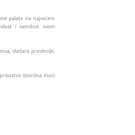
lavne palate na najvećem
ilost i nemilost svom
nsa, vladara provincije,
 prisustvo izvorima moći