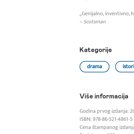
„Genijalno, inventivno, 
–
Scotsman
Kategorije
drama
istori
Više informacija
Godina prvog izdanja: 2
ISBN: 978-86-521-4861-5
Cena štampanog izdanja