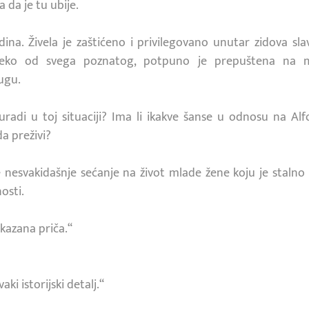
 da je tu ubije.
odina. Živela je zaštićeno i privilegovano unutar zidova s
aleko od svega poznatog, potpuno je prepuštena na m
ugu.
radi u toj situaciji? Ima li ikakve šanse u odnosu na Alfo
a preživi?
 nesvakidašnje sećanje na život mlade žene koju je stalno
osti.
ikazana priča.“
aki istorijski detalj.“