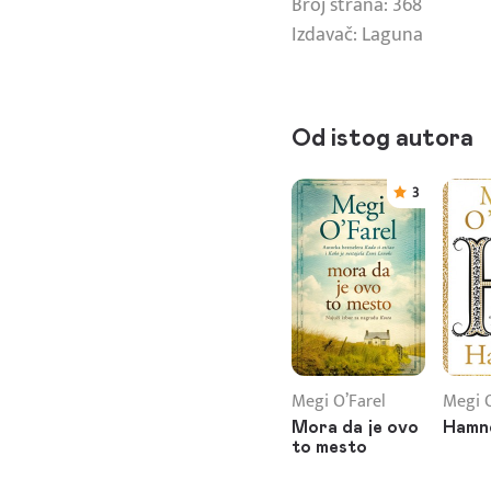
Broj strana: 368
Izdavač: Laguna
Od istog autora
3
Megi O’Farel
Megi O
Mora da je ovo
Hamn
to mesto