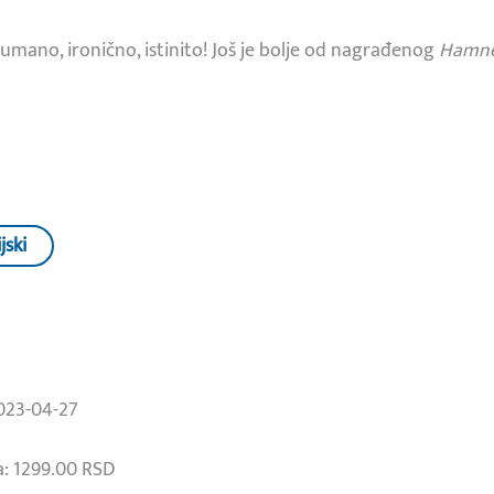
humano, ironično, istinito! Još je bolje od nagrađenog
Hamn
jski
023-04-27
: 1299.00 RSD