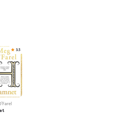
3.5
’Farel
et