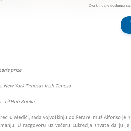
Ova knjiga je dostupna sa
n's prize
a
,
New York Timesa
i
Irish Timesa
a
i
LitHub Booka
reciju Mediči, sada vojvotkinju od Ferare, muž Alfonso je 
manju. U razgovoru uz večeru Lukrecija shvata da ju j