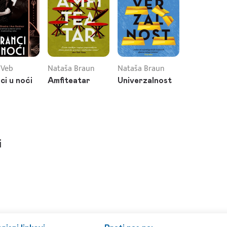
 Veb
Nataša Braun
Nataša Braun
ci u noći
Amfiteatar
Univerzalnost
i