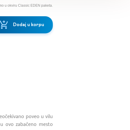
mo u okviru Classic EDEN paketa.
Dodaj u korpu
neočekivano poveo u vilu
e u ovo zabačeno mesto