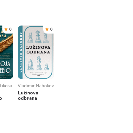
0
0
tikosa
Vladimir Nabokov
Lužinova
o
odbrana