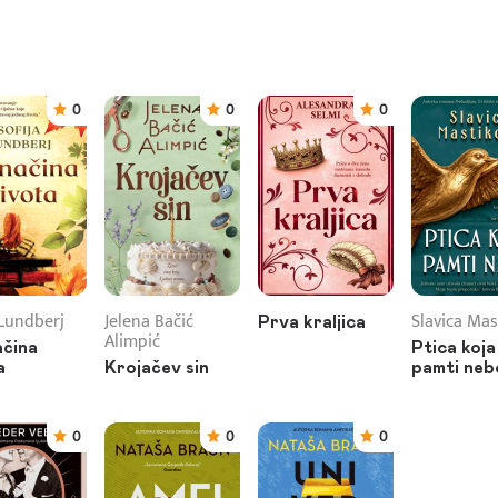
0
0
0
 Lundberj
Jelena Bačić
Slavica Mas
Prva kraljica
Alimpić
čina
Ptica koja
a
Krojačev sin
pamti neb
0
0
0