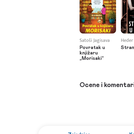
Satoši Jagisava
Heder
Povratak u
Stran
knjižaru
„Morisaki“
Ocene i komentar