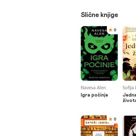
Slične knjige
0
Navesa Alen
Sofija
Igra počinje
Jedna
život
0