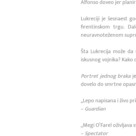
Alfonso doveo jer planira
Lukreciji je šesnaest g
firentinskom trgu. D
neuravnoteženom supr
Šta Lukrecija može da u
iskusnog vojnika? Kako d
Portret jednog braka
je
dovelo do smrtne opasn
„Lepo napisana i živo pr
–
Guardian
„Megi O’Farel oživljava sv
–
Spectator