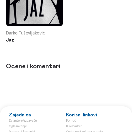
Darko Tuševljaković
Jaz
Ocene i komentari
Zajednica
Korisni linkovi
Za autore/izdavače
Pomoć
Oglašavanje
Bukmarker
Partneri i korisnici
Često postavljana pitanja