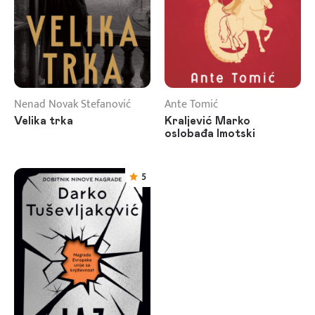
Nenad Novak Stefanović
Ante Tomić
Velika trka
Kraljević Marko
oslobađa Imotski
5