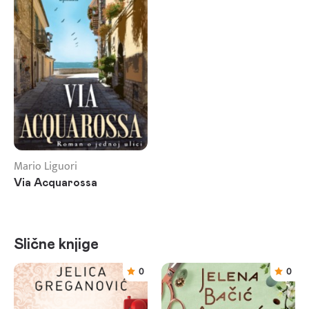
Mario Liguori
Via Acquarossa
Slične knjige
0
0