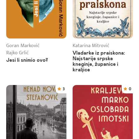
Goran Marković
Katarina Mitrović
Rajko Grlić
Vladarke iz praiskona:
Najstarije srpske
Jesi li snimio ovo?
kneginje, županice i
kraljice
3
0