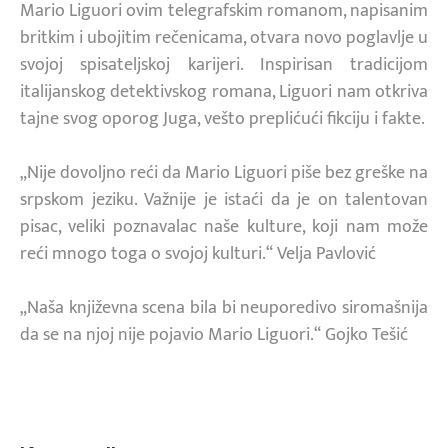
Mario Liguori ovim telegrafskim romanom, napisanim
britkim i ubojitim rečenicama, otvara novo poglavlje u
svojoj spisateljskoj karijeri. Inspirisan tradicijom
italijanskog detektivskog romana, Liguori nam otkriva
tajne svog oporog Juga, vešto preplićući fikciju i fakte.
„Nije dovoljno reći da Mario Liguori piše bez greške na
srpskom jeziku. Važnije je istaći da je on talentovan
pisac, veliki poznavalac naše kulture, koji nam može
reći mnogo toga o svojoj kulturi.“ Velja Pavlović
„Naša književna scena bila bi neuporedivo siromašnija
da se na njoj nije pojavio Mario Liguori.“ Gojko Tešić