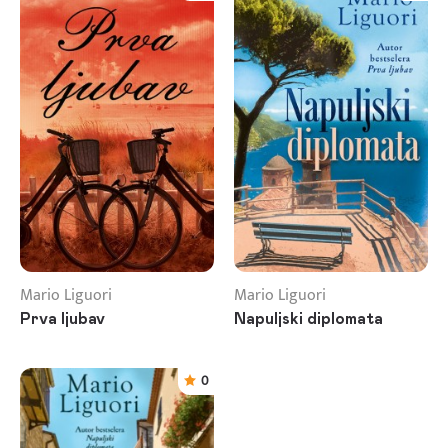
Mario Liguori
Mario Liguori
Prva ljubav
Napuljski diplomata
0