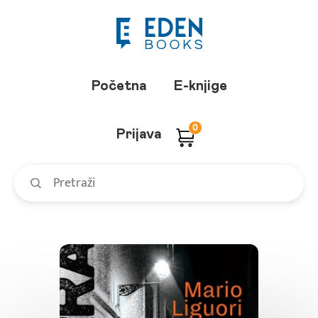
Početna
E-knjige
0
Prijava