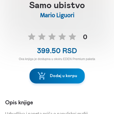
Samo ubistvo
Mario Liguori
0
399.50 RSD
Ova knjiga je dostupna u okviru EDEN Premium paketa
Dodaj u korpu
Opis knjige
Uzbudljiva i napeta priča o napuljskoj mafiji.