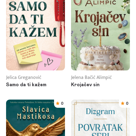
Jelica Greganović
Jelena Bačić Alimpić
Samo da ti kažem
Krojačev sin
0
0