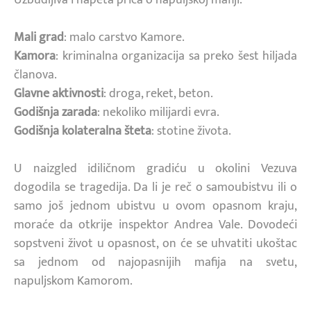
Mali grad
: malo carstvo Kamore.
Kamora
: kriminalna organizacija sa preko šest hiljada
članova.
Glavne aktivnosti
: droga, reket, beton.
Godišnja zarada
: nekoliko milijardi evra.
Godišnja kolateralna šteta
: stotine života.
U naizgled idiličnom gradiću u okolini Vezuva
dogodila se tragedija. Da li je reč o samoubistvu ili o
samo još jednom ubistvu u ovom opasnom kraju,
moraće da otkrije inspektor Andrea Vale. Dovodeći
sopstveni život u opasnost, on će se uhvatiti ukoštac
sa jednom od najopasnijih mafija na svetu,
napuljskom Kamorom.