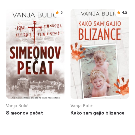
5
4.5
Vanja Bulić
Vanja Bulić
Simeonov pečat
Kako sam gajio blizance