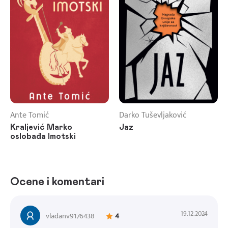
Ante Tomić
Darko Tuševljaković
Kraljević Marko
Jaz
oslobađa Imotski
Ocene i komentari
19.12.2024
vladanv9176438
4