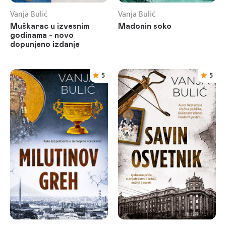
Vanja Bulić
Vanja Bulić
Muškarac u izvesnim
Madonin soko
godinama - novo
dopunjeno izdanje
5
5