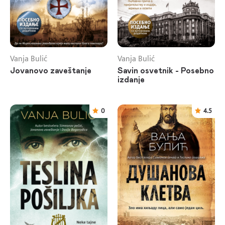
Vanja Bulić
Vanja Bulić
Jovanovo zaveštanje
Savin osvetnik - Posebno
izdanje
0
4.5