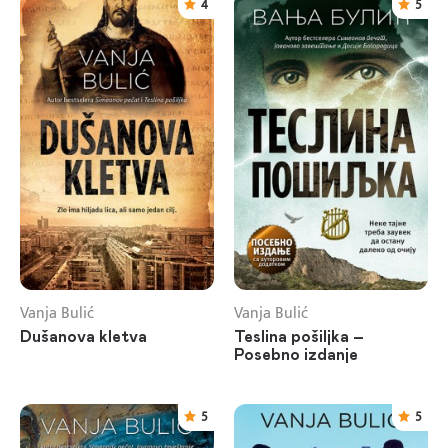
4
5
Vanja Bulić
Vanja Bulić
Dušanova kletva
Teslina pošiljka –
Posebno izdanje
5
5