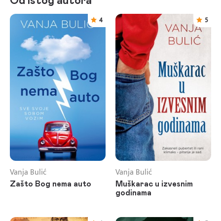
Od istog autora
4
5
Vanja Bulić
Vanja Bulić
Zašto Bog nema auto
Muškarac u izvesnim
godinama