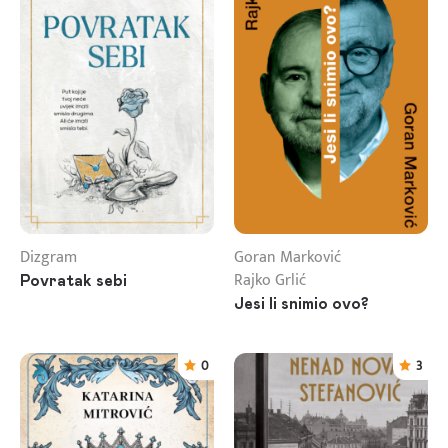
Dizgram
Goran Marković
Rajko Grlić
Povratak sebi
Jesi li snimio ovo?
0
3