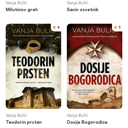
Vanja Bulić
Vanja Bulić
Milutinov greh
Savin osvetnik
4
5
Vanja Bulić
Vanja Bulić
Teodorin prsten
Dosije Bogorodica