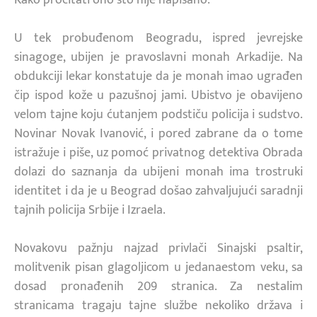
U tek probuđenom Beogradu, ispred jevrejske
sinagoge, ubijen je pravoslavni monah Arkadije. Na
obdukciji lekar konstatuje da je monah imao ugrađen
čip ispod kože u pazušnoj jami. Ubistvo je obavijeno
velom tajne koju ćutanjem podstiču policija i sudstvo.
Novinar Novak Ivanović, i pored zabrane da o tome
istražuje i piše, uz pomoć privatnog detektiva Obrada
dolazi do saznanja da ubijeni monah ima trostruki
identitet i da je u Beograd došao zahvaljujući saradnji
tajnih policija Srbije i Izraela.
Novakovu pažnju najzad privlači Sinajski psaltir,
molitvenik pisan glagoljicom u jedanaestom veku, sa
dosad pronađenih 209 stranica. Za nestalim
stranicama tragaju tajne službe nekoliko država i