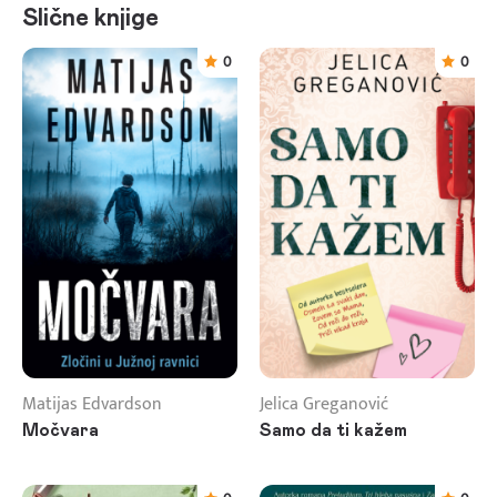
Slične knjige
0
0
Matijas Edvardson
Jelica Greganović
Močvara
Samo da ti kažem