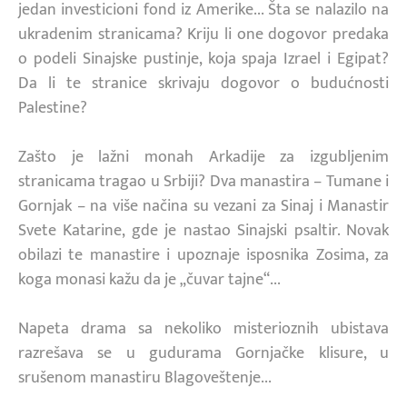
jedan investicioni fond iz Amerike... Šta se nalazilo na
ukradenim stranicama? Kriju li one dogovor predaka
o podeli Sinajske pustinje, koja spaja Izrael i Egipat?
Da li te stranice skrivaju dogovor o budućnosti
Palestine?
Zašto je lažni monah Arkadije za izgubljenim
stranicama tragao u Srbiji? Dva manastira – Tumane i
Gornjak – na više načina su vezani za Sinaj i Manastir
Svete Katarine, gde je nastao Sinajski psaltir. Novak
obilazi te manastire i upoznaje isposnika Zosima, za
koga monasi kažu da je „čuvar tajne“...
Napeta drama sa nekoliko misterioznih ubistava
razrešava se u gudurama Gornjačke klisure, u
srušenom manastiru Blagoveštenje...