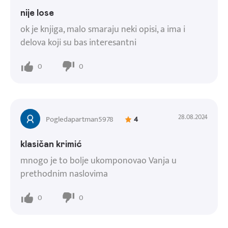
nije lose
ok je knjiga, malo smaraju neki opisi, a ima i
delova koji su bas interesantni
0
0
28.08.2024
Pogledapartman5978
4
klasičan krimić
mnogo je to bolje ukomponovao Vanja u
prethodnim naslovima
0
0