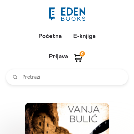
Početna
E-knjige
0
Prijava