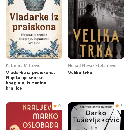
Katarina Mitrović
Nenad Novak Stefanović
Vladarke iz praiskona:
Velika trka
Najstarije srpske
kneginje, županice i
kraljice
0
5