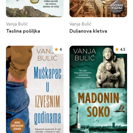
Vanja Bulić
Vanja Bulić
Teslina pošiljka
Dušanova kletva
4
4.5