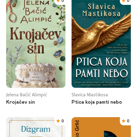
0
0
Jelena Bačić Alimpić
Slavica Mastikosa
Krojačev sin
Ptica koja pamti nebo
0
0