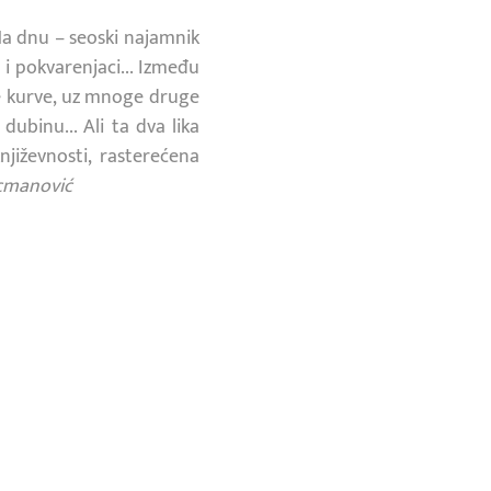
Na dnu – seoski najamnik
i i pokvarenjaci... Između
šne kurve, uz mnoge druge
ubinu... Ali ta dva lika
njiževnosti, rasterećena
ecmanović