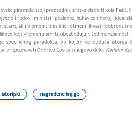
jevske piramide stoji predsednik srpske vlade Nikola Pašić. 
vode i redovi, ministri i poslanici, kukavice i heroji, idealist
ni starci, ali i plemeniti nasilnici, otmeni lihvari i dobrodu
 likove koji Vremenu smrti obezbeđuju višedimenzijalnost i d
nje specifičnog paradoksa, po kojem će buduća istorija k
ija, prepoznavati Dobricu Ćosića i njegovo delo.
Vladimir K
istorijski
nagrađene knjige