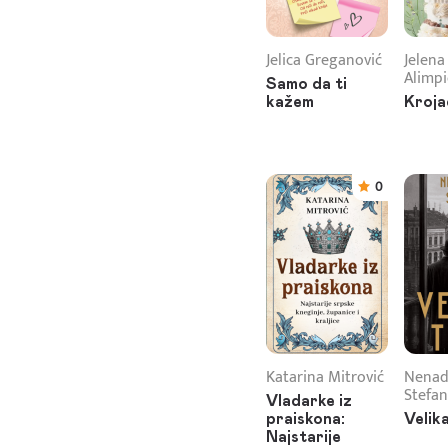
Jelica Greganović
Jelena
Alimpi
Samo da ti
kažem
Kroja
0
Katarina Mitrović
Nenad
Stefan
Vladarke iz
praiskona:
Velik
Najstarije