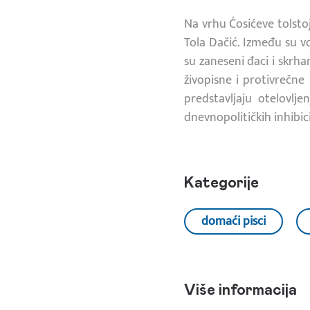
Na vrhu Ćosićeve tolsto
Tola Dačić. Između su voj
su zaneseni đaci i skrha
živopisne i protivrečne
predstavljaju otelovlje
dnevnopolitičkih inhibic
Kategorije
domaći pisci
Više informacija