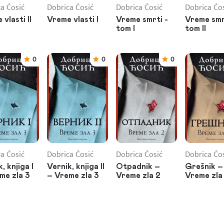
a Ćosić
Dobrica Ćosić
Dobrica Ćosić
Dobrica Ćo
vlasti II
Vreme vlasti I
Vreme smrti -
Vreme smr
tom I
tom II
0
0
0
a Ćosić
Dobrica Ćosić
Dobrica Ćosić
Dobrica Ćo
, knjiga I
Vernik, knjiga II
Otpadnik –
Grešnik –
me zla 3
– Vreme zla 3
Vreme zla 2
Vreme zla