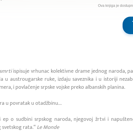
Ova knjiga je dostup
smrti
ispisuje vrhunac kolektivne drame jednog naroda, pa
 u austrougarske ruke, izdaju saveznika i u istoriji neza
mera, i povlačenje srpske vojske preko albanskih planina.
ra u povratak u otadžbinu...
ijski ep o sudbini srpskog naroda, njegovoj žrtvi i napušte
 svetskog rata.“
Le Monde