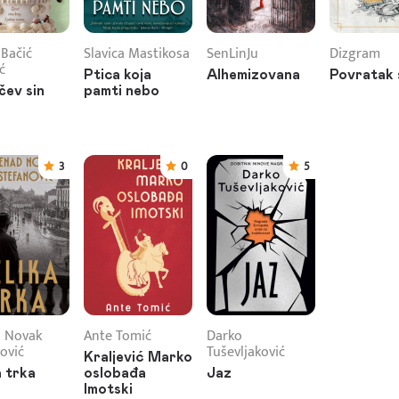
 Bačić
Slavica Mastikosa
SenLinJu
Dizgram
ć
Ptica koja
Alhemizovana
Povratak 
čev sin
pamti nebo
3
0
5
 Novak
Ante Tomić
Darko
ović
Tuševljaković
Kraljević Marko
a trka
oslobađa
Jaz
Imotski