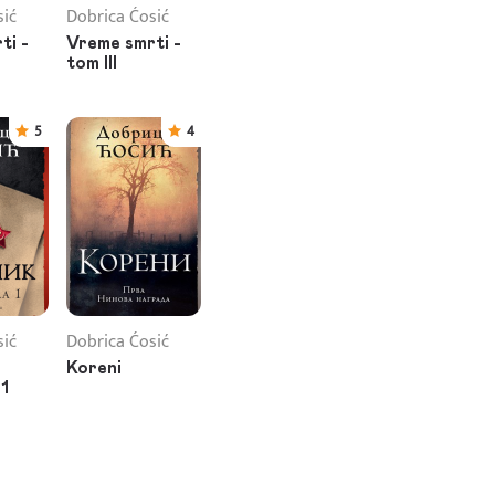
sić
Dobrica Ćosić
ti -
Vreme smrti -
tom III
5
4
sić
Dobrica Ćosić
Koreni
 1