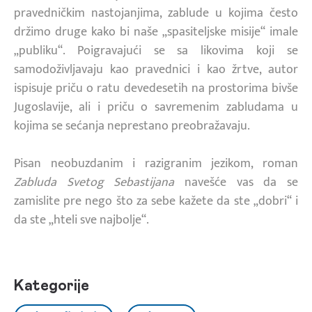
pravedničkim nastojanjima, zablude u kojima često
držimo druge kako bi naše „spasiteljske misije“ imale
„publiku“. Poigravajući se sa likovima koji se
samodoživljavaju kao pravednici i kao žrtve, autor
ispisuje priču o ratu devedesetih na prostorima bivše
Jugoslavije, ali i priču o savremenim zabludama u
kojima se sećanja neprestano preobražavaju.
Pisan neobuzdanim i razigranim jezikom, roman
Zabluda Svetog Sebastijana
navešće vas da se
zamislite pre nego što za sebe kažete da ste „dobri“ i
da ste „hteli sve najbolje“.
Kategorije