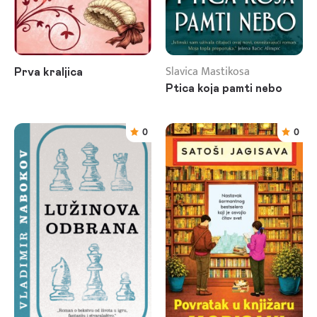
Slavica Mastikosa
Prva kraljica
Ptica koja pamti nebo
0
0