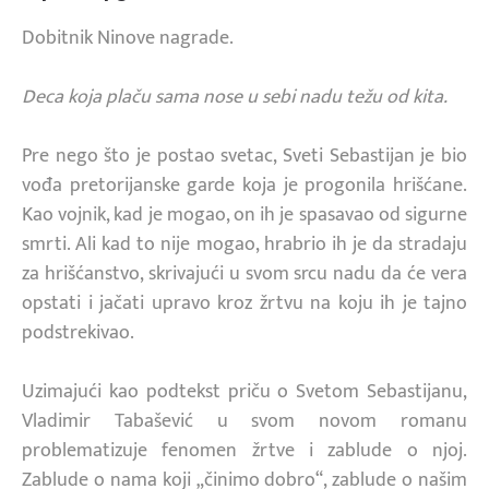
Dobitnik Ninove nagrade.
Deca koja plaču sama nose u sebi nadu težu od kita.
Pre nego što je postao svetac, Sveti Sebastijan je bio
vođa pretorijanske garde koja je progonila hrišćane.
Kao vojnik, kad je mogao, on ih je spasavao od sigurne
smrti. Ali kad to nije mogao, hrabrio ih je da stradaju
za hrišćanstvo, skrivajući u svom srcu nadu da će vera
opstati i jačati upravo kroz žrtvu na koju ih je tajno
podstrekivao.
Uzimajući kao podtekst priču o Svetom Sebastijanu,
Vladimir Tabašević u svom novom romanu
problematizuje fenomen žrtve i zablude o njoj.
Zablude o nama koji „činimo dobro“, zablude o našim