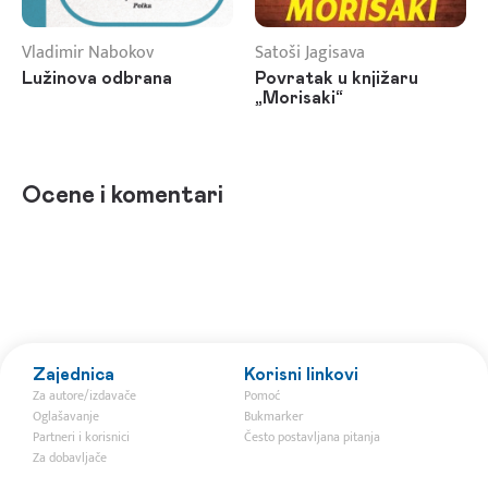
Vladimir Nabokov
Satoši Jagisava
Lužinova odbrana
Povratak u knjižaru
„Morisaki“
Ocene i komentari
Zajednica
Korisni linkovi
Za autore/izdavače
Pomoć
Oglašavanje
Bukmarker
Partneri i korisnici
Često postavljana pitanja
Za dobavljače