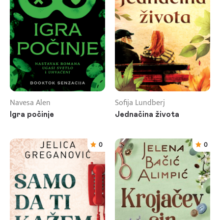
Navesa Alen
Sofija Lundberj
Igra počinje
Jednačina života
0
0