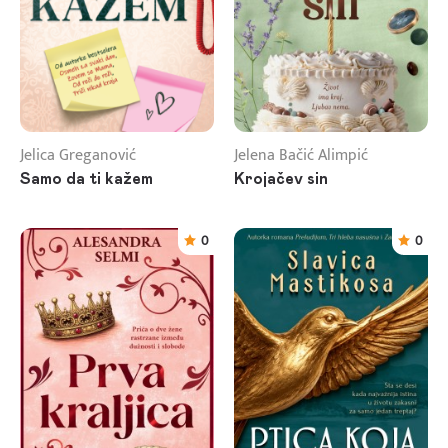
Jelica Greganović
Jelena Bačić Alimpić
Samo da ti kažem
Krojačev sin
0
0