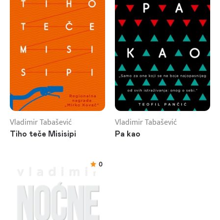
Vladimir Tabašević
Vladimir Tabašević
Tiho teče Misisipi
Pa kao
0