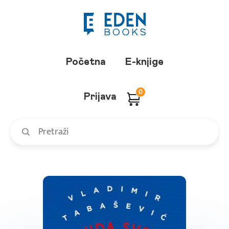
Početna
E-knjige
0
Prijava