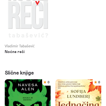
Vladimir Tabašević
Noćne reči
Slične knjige
0
0