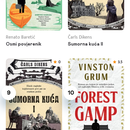
Renato Baretić
Čarls Dikens
Osmi povjerenik
Sumorna kuća II
0
3.5
9
10