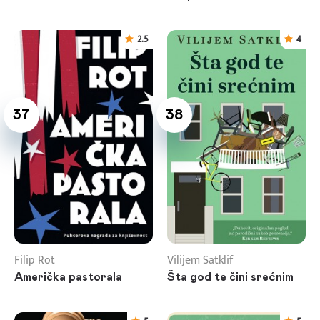
2.5
4
37
38
Filip Rot
Vilijem Satklif
Američka pastorala
Šta god te čini srećnim