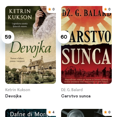
0
0
59
60
Ketrin Kukson
Dž. G. Balard
Devojka
Carstvo sunca
4
0