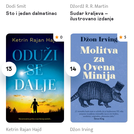
Dodi Smit
Džordž R. R. Martin
Sto i jedan dalmatinac
Sudar kraljeva –
ilustrovano izdanje
0
5
13
14
Ketrin Rajan Hajd
Džon Irving