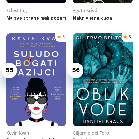
Selest Ing
Agata Kristi
Na sve strane mali požari
Nakrivljena kuća
5
5
55
56
Kevin Kvan
Giljermo del Toro