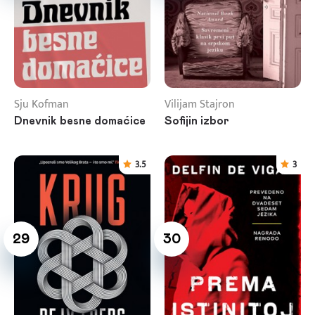
Sju Kofman
Vilijam Stajron
Dnevnik besne domaćice
Sofijin izbor
3.5
3
29
30