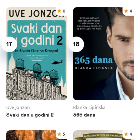
0
4
17
18
Uve Jonzon
Blanka Lipinska
Svaki dan u godini 2
365 dana
5
4