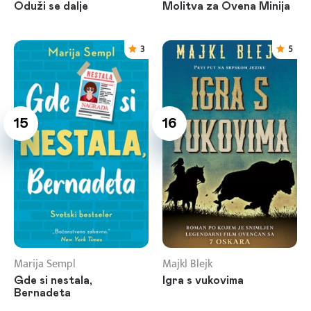
Oduži se dalje
Molitva za Ovena Minija
3
5
15
16
Marija Sempl
Majkl Blejk
Gde si nestala,
Igra s vukovima
Bernadeta