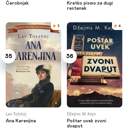
Čarobnjak
Kratko pismo za dugi
rastanak
5
4
35
36
Lav Tolstoj
Džejms M. Kejn
Ana Karenjina
Poštar uvek zvoni
dvaput