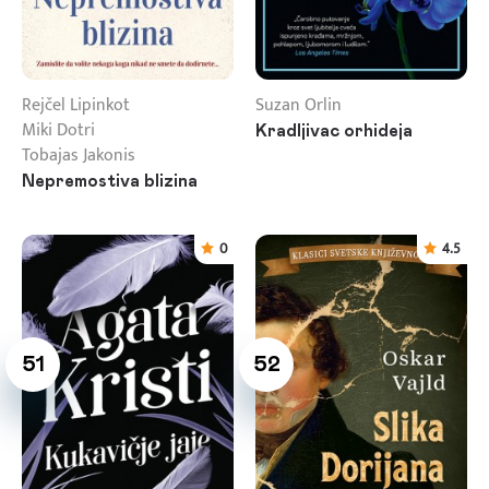
Rejčel Lipinkot
Suzan Orlin
Miki Dotri
Kradljivac orhideja
Tobajas Jakonis
Nepremostiva blizina
0
4.5
51
52