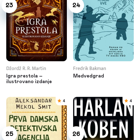
23
24
Džordž R. R. Martin
Fredrik Bakman
Igra prestola –
Medvedgrad
ilustrovano izdanje
4
4
25
26