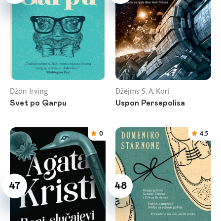
Džon Irving
Džejms S. A. Kori
Svet po Garpu
Uspon Persepolisa
0
4.5
47
48