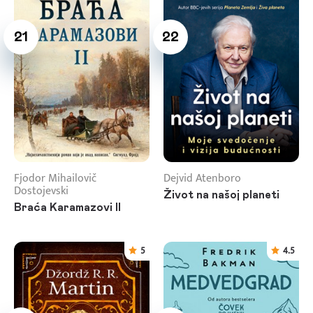
21
22
Fjodor Mihailovič
Dejvid Atenboro
Dostojevski
Život na našoj planeti
Braća Karamazovi II
5
4.5