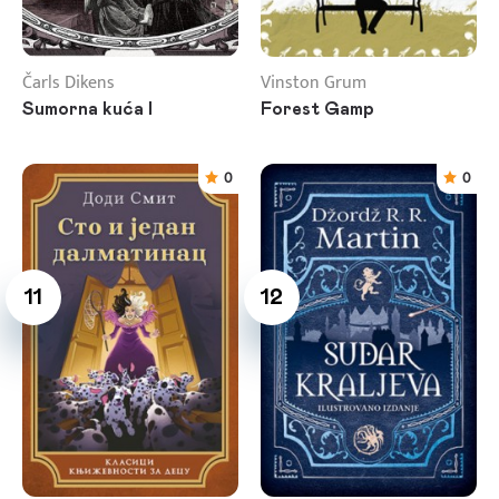
Čarls Dikens
Vinston Grum
Sumorna kuća I
Forest Gamp
0
0
11
12