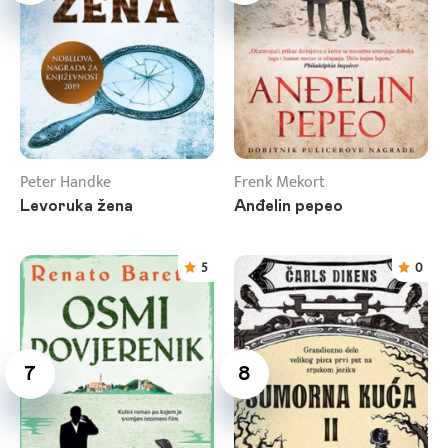
Peter Handke
Frenk Mekort
Levoruka žena
Anđelin pepeo
5
0
7
8