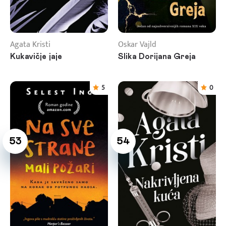
Agata Kristi
Oskar Vajld
Kukavičje jaje
Slika Dorijana Greja
5
0
53
54