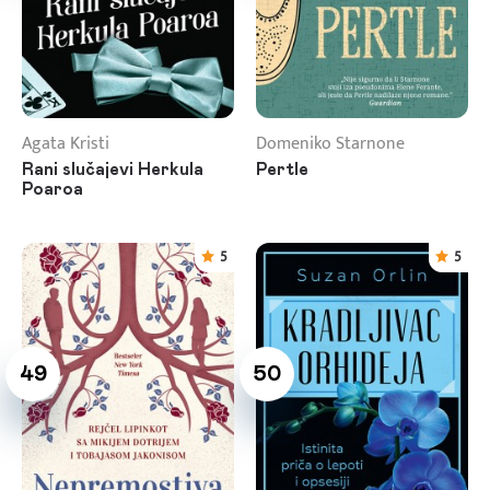
Agata Kristi
Domeniko Starnone
Rani slučajevi Herkula
Pertle
Poaroa
5
5
49
50