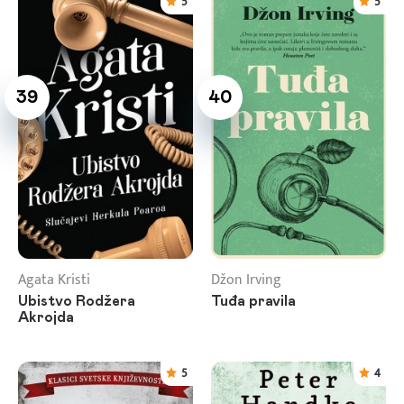
5
5
39
40
Agata Kristi
Džon Irving
Ubistvo Rodžera
Tuđa pravila
Akrojda
5
4