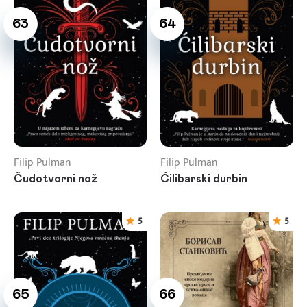
63
64
Filip Pulman
Filip Pulman
Čudotvorni nož
Ćilibarski durbin
5
5
65
66