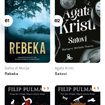
61
62
Dafne di Morije
Agata Kristi
Rebeka
Satovi
5
5