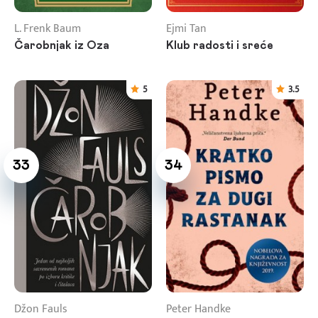
L. Frenk Baum
Ejmi Tan
Čarobnjak iz Oza
Klub radosti i sreće
5
3.5
33
34
Džon Fauls
Peter Handke