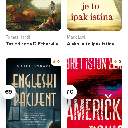
Tomas Hardi
Mark Levi
Tes od roda D’Erbervila
A ako je to ipak istina
0
0
69
70