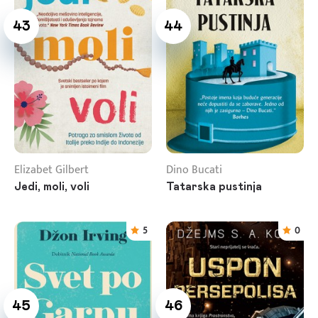
43
44
Elizabet Gilbert
Dino Bucati
Jedi, moli, voli
Tatarska pustinja
5
0
45
46