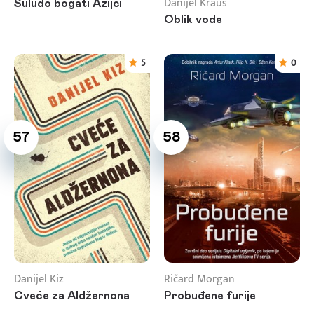
Danijel Kraus
Suludo bogati Azijci
Oblik vode
5
0
57
58
Danijel Kiz
Ričard Morgan
Cveće za Aldžernona
Probuđene furije