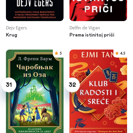
Dejv Egers
Delfin de Vigan
Krug
Prema istinitoj priči
5
4.5
31
32