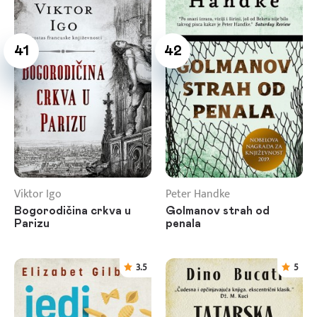
41
42
Viktor Igo
Peter Handke
Bogorodičina crkva u
Golmanov strah od
Parizu
penala
3.5
5