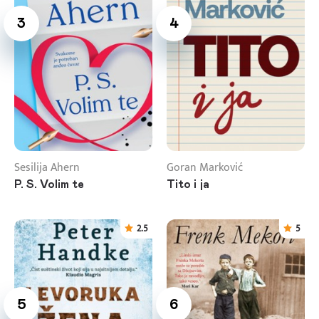
3
4
Sesilija Ahern
Goran Marković
P. S. Volim te
Tito i ja
2.5
5
5
6