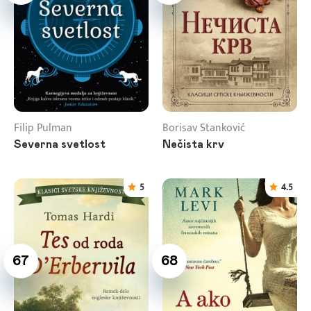
Filip Pulman
Borisav Stanković
Severna svetlost
Nečista krv
5
4.5
67
68