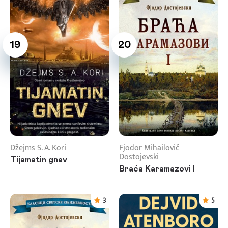
19
20
Džejms S. A. Kori
Fjodor Mihailovič
Dostojevski
Tijamatin gnev
Braća Karamazovi I
3
5