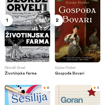
1
2
Džordž Orvel
Gistav Flober
Životinjska farma
Gospođa Bovari
0
5