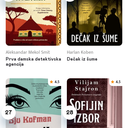
Aleksandar Mekol Smit
Harlan Koben
Prva damska detektivska
Dečak iz šume
agencija
4.5
4.5
27
28