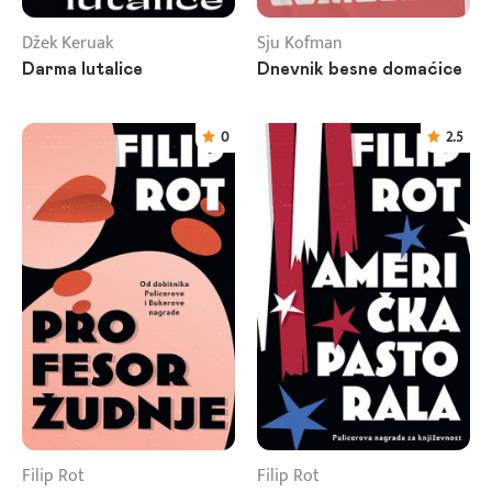
Džek Keruak
Sju Kofman
Darma lutalice
Dnevnik besne domaćice
0
2.5
Filip Rot
Filip Rot