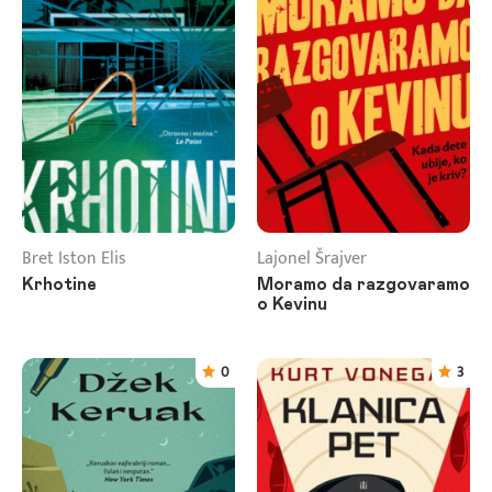
Bret Iston Elis
Lajonel Šrajver
Krhotine
Moramo da razgovaramo
o Kevinu
0
3