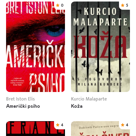
0
5
Bret Iston Elis
Kurcio Malaparte
Američki psiho
Koža
4
4