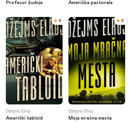
Profesor žudnje
Američka pastorala
0
0
Džejms Elroj
Džejms Elroj
Američki tabloid
Moja mračna mesta