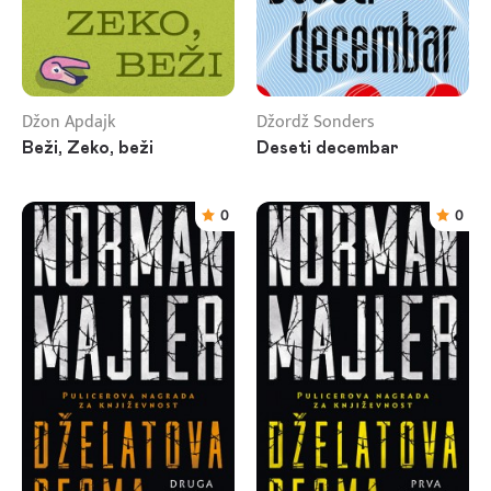
Džon Apdajk
Džordž Sonders
Beži, Zeko, beži
Deseti decembar
0
0