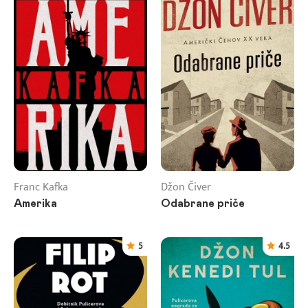
Franc Kafka
Džon Čiver
Amerika
Odabrane priče
5
4.5