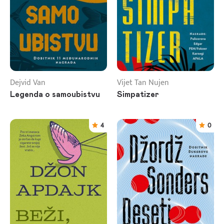
Dejvid Van
Vijet Tan Nujen
Legenda o samoubistvu
Simpatizer
4
0