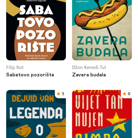
Filip Rot
Džon Kenedi Tul
Sabatovo pozorište
Zavera budala
5
0