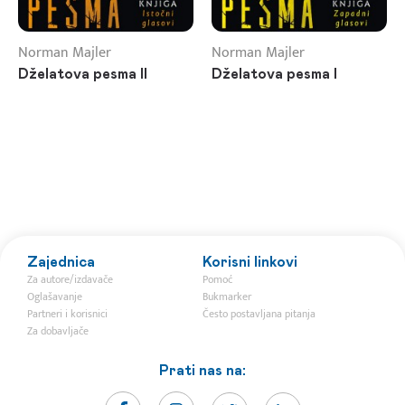
Norman Majler
Norman Majler
Dželatova pesma II
Dželatova pesma I
Zajednica
Korisni linkovi
Za autore/izdavače
Pomoć
Oglašavanje
Bukmarker
Partneri i korisnici
Često postavljana pitanja
Za dobavljače
Prati nas na: