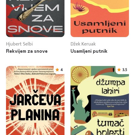
Hjubert Selbi
Džek Keruak
Rekvijem za snove
Usamljeni putnik
4
3.5