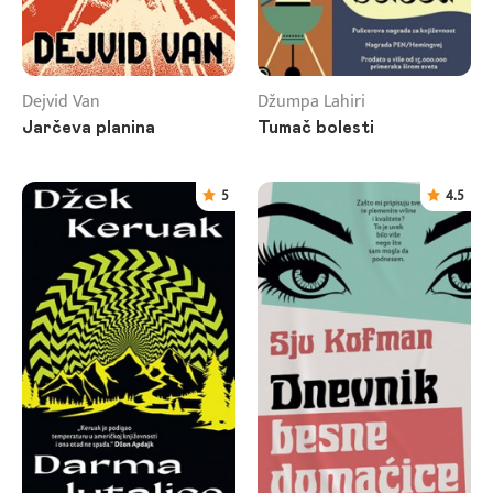
Dejvid Van
Džumpa Lahiri
Jarčeva planina
Tumač bolesti
5
4.5